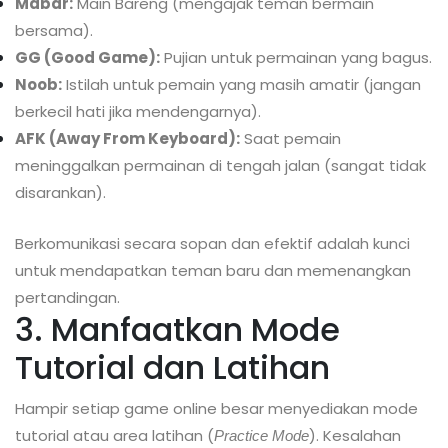
Mabar:
Main Bareng (mengajak teman bermain
bersama).
GG (Good Game):
Pujian untuk permainan yang bagus.
Noob:
Istilah untuk pemain yang masih amatir (jangan
berkecil hati jika mendengarnya).
AFK (Away From Keyboard):
Saat pemain
meninggalkan permainan di tengah jalan (sangat tidak
disarankan).
Berkomunikasi secara sopan dan efektif adalah kunci
untuk mendapatkan teman baru dan memenangkan
pertandingan.
3. Manfaatkan Mode
Tutorial dan Latihan
Hampir setiap game online besar menyediakan mode
tutorial atau area latihan (
). Kesalahan
Practice Mode