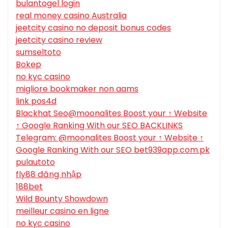
bulantogel login
real money casino Australia
jeetcity casino no deposit bonus codes
jeetcity casino review
sumseltoto
Bokep
no kyc casino
migliore bookmaker non aams
link pos4d
Blackhat Seo@moonalites Boost your ↑ Website
↑ Google Ranking With our SEO BACKLINKS
Telegram: @moonalites Boost your ↑ Website ↑
Google Ranking With our SEO bet939app.com.pk
pulautoto
fly88 đăng nhập
188bet
Wild Bounty Showdown
meilleur casino en ligne
no kyc casino