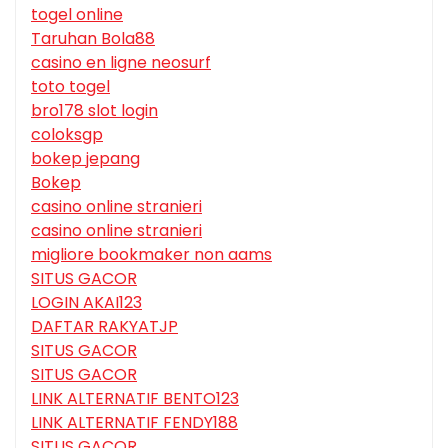
togel online
Taruhan Bola88
casino en ligne neosurf
toto togel
bro178 slot login
coloksgp
bokep jepang
Bokep
casino online stranieri
casino online stranieri
migliore bookmaker non aams
SITUS GACOR
LOGIN AKAI123
DAFTAR RAKYATJP
SITUS GACOR
SITUS GACOR
LINK ALTERNATIF BENTO123
LINK ALTERNATIF FENDY188
SITUS GACOR