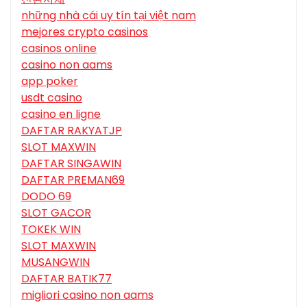
những nhà cái uy tín tại việt nam
mejores crypto casinos
casinos online
casino non aams
app poker
usdt casino
casino en ligne
DAFTAR RAKYATJP
SLOT MAXWIN
DAFTAR SINGAWIN
DAFTAR PREMAN69
DODO 69
SLOT GACOR
TOKEK WIN
SLOT MAXWIN
MUSANGWIN
DAFTAR BATIK77
migliori casino non aams