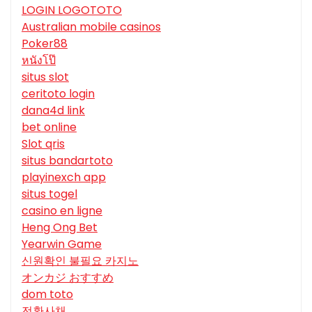
LOGIN LOGOTOTO
Australian mobile casinos
Poker88
หนังโป๊
situs slot
ceritoto login
dana4d link
bet online
Slot qris
situs bandartoto
playinexch app
situs togel
casino en ligne
Heng Ong Bet
Yearwin Game
신원확인 불필요 카지노
オンカジ おすすめ
dom toto
전환사채