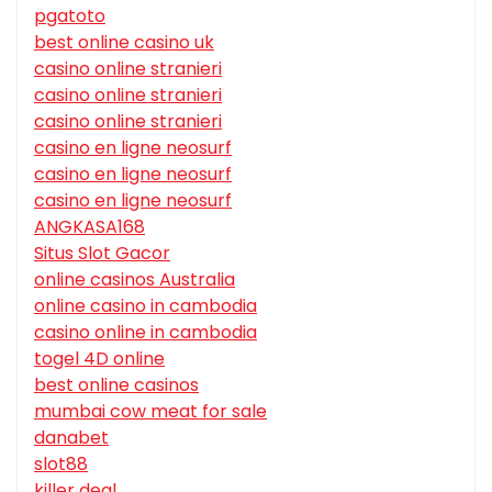
pgatoto
best online casino uk
casino online stranieri
casino online stranieri
casino online stranieri
casino en ligne neosurf
casino en ligne neosurf
casino en ligne neosurf
ANGKASA168
Situs Slot Gacor
online casinos Australia
online casino in cambodia
casino online in cambodia
togel 4D online
best online casinos
mumbai cow meat for sale
danabet
slot88
killer deal