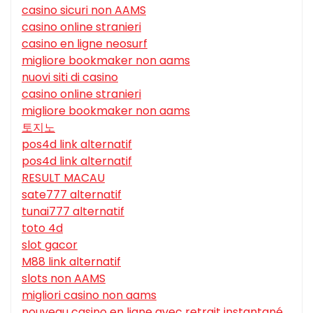
casino sicuri non AAMS
casino online stranieri
casino en ligne neosurf
migliore bookmaker non aams
nuovi siti di casino
casino online stranieri
migliore bookmaker non aams
토지노
pos4d link alternatif
pos4d link alternatif
RESULT MACAU
sate777 alternatif
tunai777 alternatif
toto 4d
slot gacor
M88 link alternatif
slots non AAMS
migliori casino non aams
nouveau casino en ligne avec retrait instantané