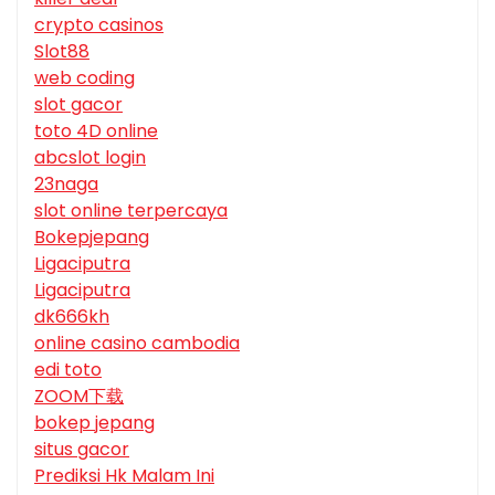
crypto casinos
Slot88
web coding
slot gacor
toto 4D online
abcslot login
23naga
slot online terpercaya
Bokepjepang
Ligaciputra
Ligaciputra
dk666kh
online casino cambodia
edi toto
ZOOM下载
bokep jepang
situs gacor
Prediksi Hk Malam Ini