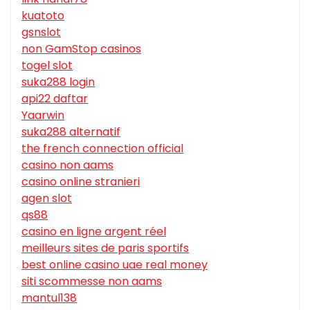
kuatoto
gsnslot
non GamStop casinos
togel slot
suka288 login
api22 daftar
Yaarwin
suka288 alternatif
the french connection official
casino non aams
casino online stranieri
agen slot
qs88
casino en ligne argent réel
meilleurs sites de paris sportifs
best online casino uae real money
siti scommesse non aams
mantul138