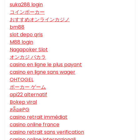
suka288 login
コインポーカー
おすすめオンラインカジノ
bm88
slot depo qris
M88 login
Nagapoker Slot
オンカジ バカラ
casino en ligne le plus payant
casino en ligne sans wager
OHTOGEL
ポーカー ゲーム
api22 alternatif
Bokep viral
สล็อตPG
casino retrait immédiat
casino online france
casino retrait sans verification
casino online internazionali