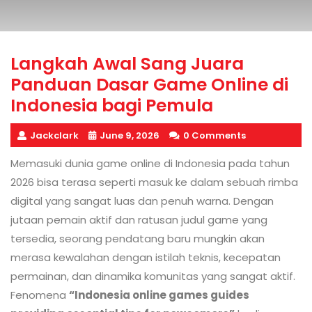
Langkah Awal Sang Juara
Panduan Dasar Game Online di
Indonesia bagi Pemula
Jackclark
June 9, 2026
0 Comments
Memasuki dunia game online di Indonesia pada tahun
2026 bisa terasa seperti masuk ke dalam sebuah rimba
digital yang sangat luas dan penuh warna. Dengan
jutaan pemain aktif dan ratusan judul game yang
tersedia, seorang pendatang baru mungkin akan
merasa kewalahan dengan istilah teknis, kecepatan
permainan, dan dinamika komunitas yang sangat aktif.
Fenomena
“Indonesia online games guides