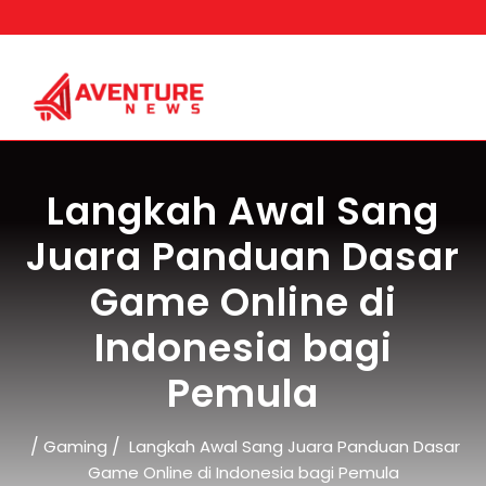
Skip
to
content
Langkah Awal Sang
Juara Panduan Dasar
Game Online di
Indonesia bagi
Pemula
/
/
Gaming
Langkah Awal Sang Juara Panduan Dasar
Game Online di Indonesia bagi Pemula