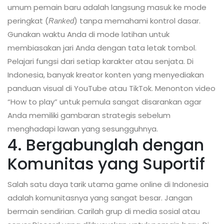
umum pemain baru adalah langsung masuk ke mode
peringkat (
) tanpa memahami kontrol dasar.
Ranked
Gunakan waktu Anda di mode latihan untuk
membiasakan jari Anda dengan tata letak tombol.
Pelajari fungsi dari setiap karakter atau senjata. Di
Indonesia, banyak kreator konten yang menyediakan
panduan visual di YouTube atau TikTok. Menonton video
“How to play” untuk pemula sangat disarankan agar
Anda memiliki gambaran strategis sebelum
menghadapi lawan yang sesungguhnya.
4. Bergabunglah dengan
Komunitas yang Suportif
Salah satu daya tarik utama game online di Indonesia
adalah komunitasnya yang sangat besar. Jangan
bermain sendirian. Carilah grup di media sosial atau