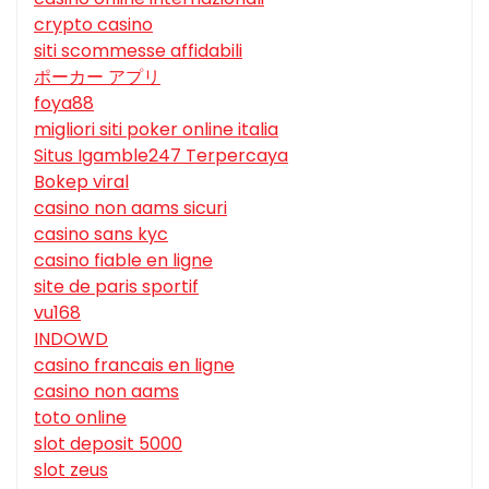
crypto casino
siti scommesse affidabili
ポーカー アプリ
foya88
migliori siti poker online italia
Situs Igamble247 Terpercaya
Bokep viral
casino non aams sicuri
casino sans kyc
casino fiable en ligne
site de paris sportif
vu168
INDOWD
casino francais en ligne
casino non aams
toto online
slot deposit 5000
slot zeus