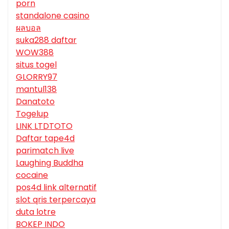
porn
standalone casino
ผลบอล
suka288 daftar
WOW388
situs togel
GLORRY97
mantul138
Danatoto
Togelup
LINK LTDTOTO
Daftar tape4d
parimatch live
Laughing Buddha
cocaine
pos4d link alternatif
slot qris terpercaya
duta lotre
BOKEP INDO