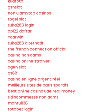
kuatoto
gsnslot
non GamStop casinos
togel slot
suka288 login
api22 daftar
Yaarwin
suka288 alternatif
the french connection official
casino non aams
casino online stranieri
agen slot
qs88
casino en ligne argent réel
meilleurs sites de paris sportifs
best online casino uae real money
siti scommesse non aams
mantul138
totobet login