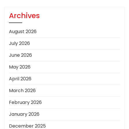
Archives
August 2026
July 2026
June 2026
May 2026
April 2026
March 2026
February 2026
January 2026
December 2025