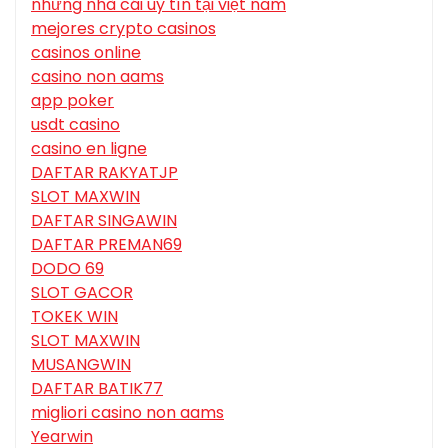
những nhà cái uy tín tại việt nam
mejores crypto casinos
casinos online
casino non aams
app poker
usdt casino
casino en ligne
DAFTAR RAKYATJP
SLOT MAXWIN
DAFTAR SINGAWIN
DAFTAR PREMAN69
DODO 69
SLOT GACOR
TOKEK WIN
SLOT MAXWIN
MUSANGWIN
DAFTAR BATIK77
migliori casino non aams
Yearwin