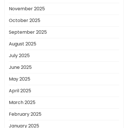
November 2025
October 2025
September 2025
August 2025
July 2025
June 2025
May 2025
April 2025
March 2025
February 2025
January 2025