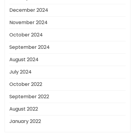
December 2024
November 2024
October 2024
September 2024
August 2024
July 2024
October 2022
September 2022
August 2022
January 2022