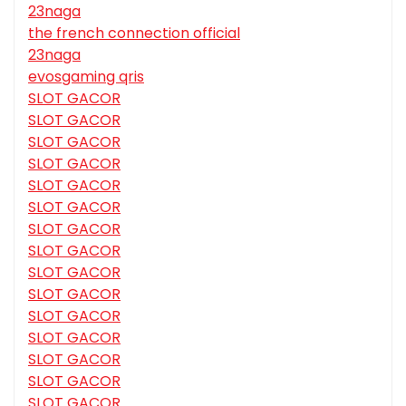
23naga
the french connection official
23naga
evosgaming qris
SLOT GACOR
SLOT GACOR
SLOT GACOR
SLOT GACOR
SLOT GACOR
SLOT GACOR
SLOT GACOR
SLOT GACOR
SLOT GACOR
SLOT GACOR
SLOT GACOR
SLOT GACOR
SLOT GACOR
SLOT GACOR
SLOT GACOR