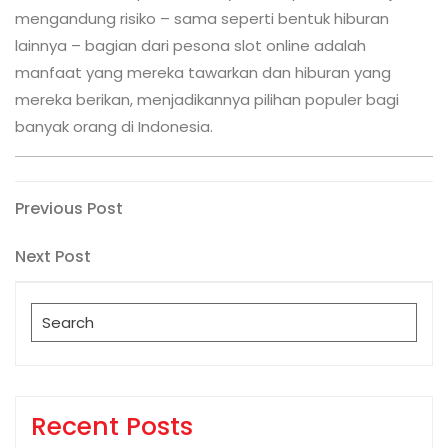
mengandung risiko – sama seperti bentuk hiburan
lainnya – bagian dari pesona slot online adalah
manfaat yang mereka tawarkan dan hiburan yang
mereka berikan, menjadikannya pilihan populer bagi
banyak orang di Indonesia.
Post
Previous
Previous Post
Post
navigation
Next
Next Post
Post
Search
for:
Recent Posts