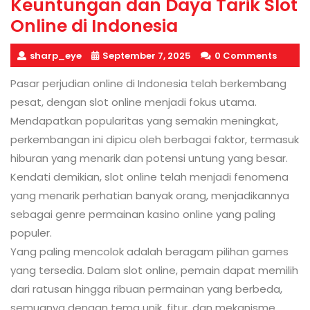
Keuntungan dan Daya Tarik Slot
Online di Indonesia
sharp_eye
September 7, 2025
0 Comments
Pasar perjudian online di Indonesia telah berkembang
pesat, dengan slot online menjadi fokus utama.
Mendapatkan popularitas yang semakin meningkat,
perkembangan ini dipicu oleh berbagai faktor, termasuk
hiburan yang menarik dan potensi untung yang besar.
Kendati demikian, slot online telah menjadi fenomena
yang menarik perhatian banyak orang, menjadikannya
sebagai genre permainan kasino online yang paling
populer.
Yang paling mencolok adalah beragam pilihan games
yang tersedia. Dalam slot online, pemain dapat memilih
dari ratusan hingga ribuan permainan yang berbeda,
semuanya dengan tema unik, fitur, dan mekanisme