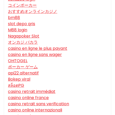
コインポーカー
おすすめオンラインカジノ
bm88
slot depo qris
M88 login
Nagapoker Slot
オンカジ バカラ
casino en ligne le plus payant
casino en ligne sans wager
OHTOGEL
ポーカー ゲーム
api22 alternatif
Bokep viral
สล็อตPG
casino retrait immédiat
casino online france
casino retrait sans verification
casino online internazionali