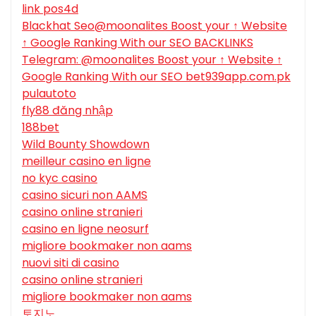
link pos4d
Blackhat Seo@moonalites Boost your ↑ Website
↑ Google Ranking With our SEO BACKLINKS
Telegram: @moonalites Boost your ↑ Website ↑
Google Ranking With our SEO bet939app.com.pk
pulautoto
fly88 đăng nhập
188bet
Wild Bounty Showdown
meilleur casino en ligne
no kyc casino
casino sicuri non AAMS
casino online stranieri
casino en ligne neosurf
migliore bookmaker non aams
nuovi siti di casino
casino online stranieri
migliore bookmaker non aams
토지노