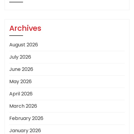
Archives
August 2026
July 2026
June 2026
May 2026
April 2026
March 2026
February 2026
January 2026