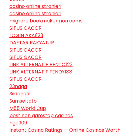
casino online stranieri
casino online stranieri
migliore bookmaker non aams
SITUS GACOR
LOGIN AKAI123
DAFTAR RAKYATJP
SITUS GACOR
SITUS GACOR
LINK ALTERNATIF BENTO123
LINK ALTERNATIF FENDY188
SITUS GACOR
23naga
Sildenafil
Sumseltoto
M88 World Cup
best non gamstop casinos
hgo909
Instant Casino Ratings — Online Casinos Worth