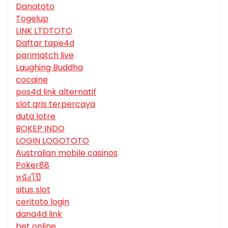
Danatoto
Togelup
LINK LTDTOTO
Daftar tape4d
parimatch live
Laughing Buddha
cocaine
pos4d link alternatif
slot qris terpercaya
duta lotre
BOKEP INDO
LOGIN LOGOTOTO
Australian mobile casinos
Poker88
หนังโป๊
situs slot
ceritoto login
dana4d link
bet online