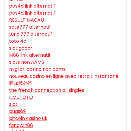
pos4d link alternatif
pos4d link alternatif
RESULT MACAU
sate777 alternatif
tunai777 alternatif
toto 4d
slot gacor
M88 link alternatif
slots non AAMS
migliori casino non aams
nouveau casino en ligne avec retrait instantané
新加坡外围
the french connection all singles
ILMUTOTO
slot
puas69
bitcoin casino uk
fangwin88