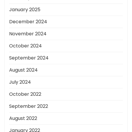
January 2025
December 2024
November 2024
October 2024
September 2024
August 2024
July 2024
October 2022
September 2022
August 2022
January 2022