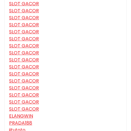
SLOT GACOR
SLOT GACOR
SLOT GACOR
SLOT GACOR
SLOT GACOR
SLOT GACOR
SLOT GACOR
SLOT GACOR
SLOT GACOR
SLOT GACOR
SLOT GACOR
SLOT GACOR
SLOT GACOR
SLOT GACOR
SLOT GACOR
SLOT GACOR
ELANGWIN
PRADA188
jitutoto