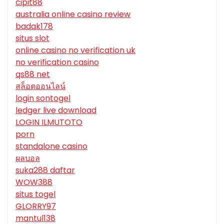
cipit88
australia online casino review
badak178
situs slot
online casino no verification uk
no verification casino
qs88 net
สล็อตออนไลน์
login sontogel
ledger live download
LOGIN ILMUTOTO
porn
standalone casino
ผลบอล
suka288 daftar
WOW388
situs togel
GLORRY97
mantul138