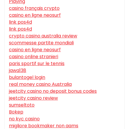
Playing
casino français crypto
casino en ligne neosurf
link pos4d
link pos4d
crypto casino australia review
scommesse partite mondiali
casino en ligne neosurf
casino online stranieri
paris sportif sur le tennis
jawa138
bulantogel login
real money casino Australia
jeetcity casino no deposit bonus codes
jeetcity casino review
sumseltoto
Bokep
no kyc casino
migliore bookmaker non aams