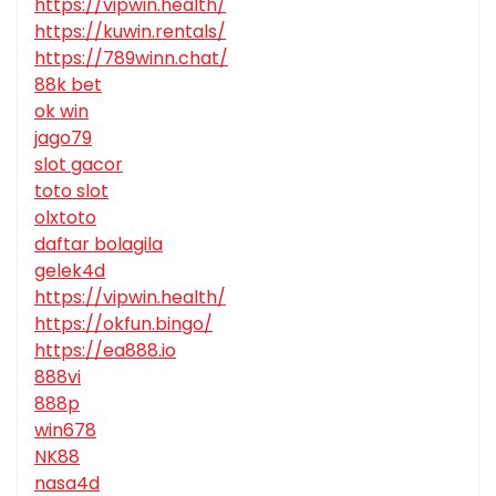
https://vipwin.health/
https://kuwin.rentals/
https://789winn.chat/
88k bet
ok win
jago79
slot gacor
toto slot
olxtoto
daftar bolagila
gelek4d
https://vipwin.health/
https://okfun.bingo/
https://ea888.io
888vi
888p
win678
NK88
nasa4d