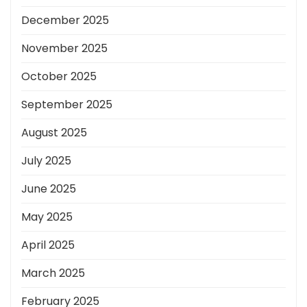
December 2025
November 2025
October 2025
September 2025
August 2025
July 2025
June 2025
May 2025
April 2025
March 2025
February 2025