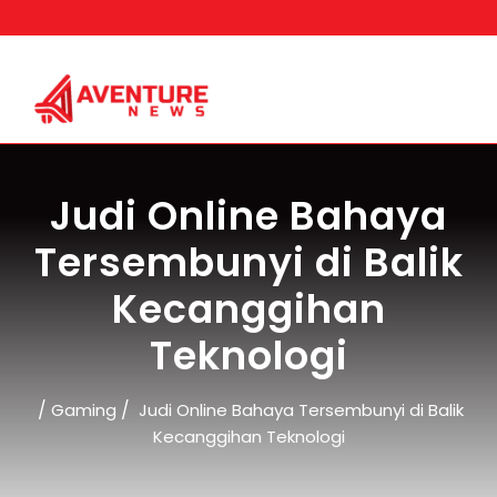
Skip
to
content
Judi Online Bahaya
Tersembunyi di Balik
Kecanggihan
Teknologi
/
/
Gaming
Judi Online Bahaya Tersembunyi di Balik
Kecanggihan Teknologi