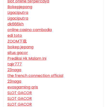
slot online terpercaya
Bokepjepang
Ligaciputra
Ligaciputra
dk666kh
online casino cambodia
edi toto
ZOOM下载
bokep jepang
situs gacor
Prediksi Hk Malam Ini
tajir777
23naga
the french connection official
23naga
evosgaming qris
SLOT GACOR
SLOT GACOR
SLOT GACOR