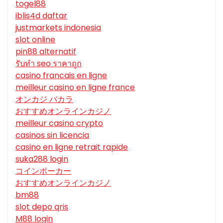
togel88
iblis4d daftar
justmarkets indonesia
slot online
pin88 alternatif
รับทํา seo ราคาถูก
casino francais en ligne
meilleur casino en ligne france
オンカジ バカラ
おすすめオンラインカジノ
meilleur casino crypto
casinos sin licencia
casino en ligne retrait rapide
suka288 login
コインポーカー
おすすめオンラインカジノ
bm88
slot depo qris
M88 login