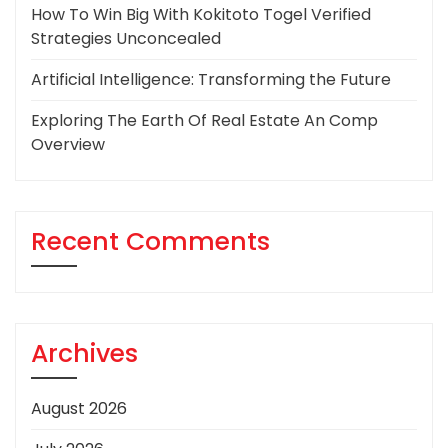
How To Win Big With Kokitoto Togel Verified
Strategies Unconcealed
Artificial Intelligence: Transforming the Future
Exploring The Earth Of Real Estate An Comp
Overview
Recent Comments
Archives
August 2026