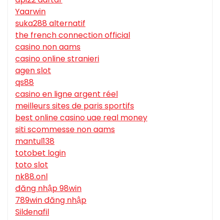
Yaarwin
suka288 alternatif
the french connection official
casino non aams
casino online stranieri
agen slot
qs88
casino en ligne argent réel
meilleurs sites de paris sportifs
best online casino uae real money
siti scommesse non aams
mantul138
totobet login
toto slot
nk88.onl
đăng nhập 98win
789win đăng nhập
Sildenafil