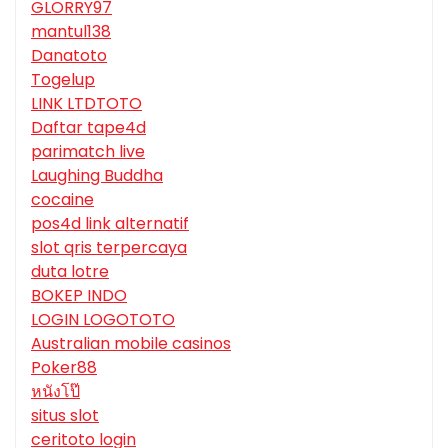
GLORRY97
mantul138
Danatoto
Togelup
LINK LTDTOTO
Daftar tape4d
parimatch live
Laughing Buddha
cocaine
pos4d link alternatif
slot qris terpercaya
duta lotre
BOKEP INDO
LOGIN LOGOTOTO
Australian mobile casinos
Poker88
หนังโป๊
situs slot
ceritoto login