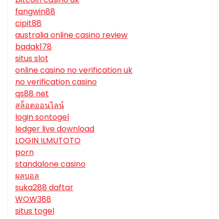
fangwin88
cipit88
australia online casino review
badak178
situs slot
online casino no verification uk
no verification casino
qs88 net
สล็อตออนไลน์
login sontogel
ledger live download
LOGIN ILMUTOTO
porn
standalone casino
ผลบอล
suka288 daftar
WOW388
situs togel