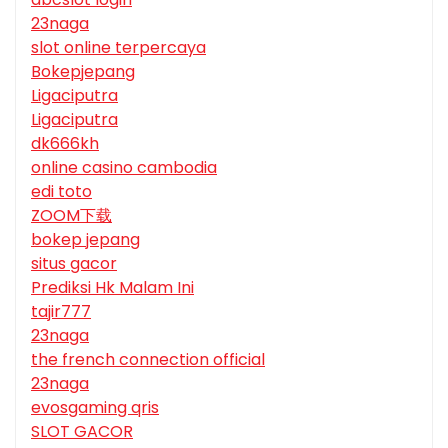
23naga
slot online terpercaya
Bokepjepang
Ligaciputra
Ligaciputra
dk666kh
online casino cambodia
edi toto
ZOOM下载
bokep jepang
situs gacor
Prediksi Hk Malam Ini
tajir777
23naga
the french connection official
23naga
evosgaming qris
SLOT GACOR