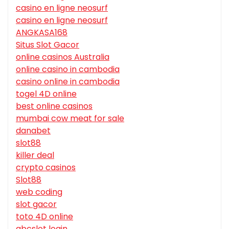
casino en ligne neosurf
casino en ligne neosurf
ANGKASA168
Situs Slot Gacor
online casinos Australia
online casino in cambodia
casino online in cambodia
togel 4D online
best online casinos
mumbai cow meat for sale
danabet
slot88
killer deal
crypto casinos
Slot88
web coding
slot gacor
toto 4D online
abcslot login