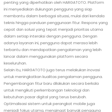
penting yang diperhatikan oleh HARGATOTO. Platform
ini menyediakan dukungan pengguna yang siap
membantu dalam berbagai situasi, mulai dari kendala
teknis hingga panduan penggunaan fitur. Respons yang
cepat dan solusi yang tepat menjadi prioritas utama
dalam setiap interaksi dengan pengguna. Dengan
adanya layanan ini, pengguna dapat merasa lebih
terbantu dan mendapatkan pengalaman yang lebih
lancar dalam menggunakan platform secara
keseluruhan.
Selain itu, HARGATOTO juga terus melakukan inovasi
untuk meningkatkan kualitas pengalaman pengguna.
Pengembangan fitur baru dilakukan secara berkala
untuk mengikuti perkembangan teknologi dan
kebutuhan pasar digital yang terus berubah.
Optimalisasi sistem untuk perangkat mobile juga
menjadi fokus utama, mengingat banyak pengguna