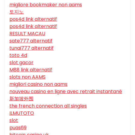
migliore bookmaker non aams
토지노
pos4d link alternatif
pos4d link alternatif
RESULT MACAU
sate777 alternatif
tunai777 alternatif
toto 4d
slot gacor
M88 link alternatif
slots non AAMS
migliori casino non aams
nouveau casino en ligne avec retrait instantané
新加坡外围
the french connection all singles
ILMUTOTO
slot
puas69
bitcoin casino uk