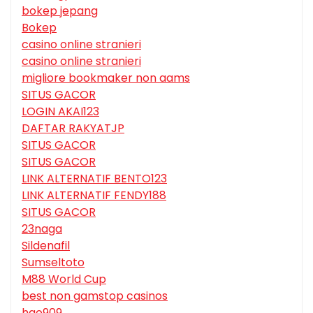
bokep jepang
Bokep
casino online stranieri
casino online stranieri
migliore bookmaker non aams
SITUS GACOR
LOGIN AKAI123
DAFTAR RAKYATJP
SITUS GACOR
SITUS GACOR
LINK ALTERNATIF BENTO123
LINK ALTERNATIF FENDY188
SITUS GACOR
23naga
Sildenafil
Sumseltoto
M88 World Cup
best non gamstop casinos
hgo909