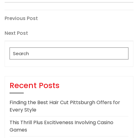
Post
Previous
Previous Post
Post
navigation
Next
Next Post
Post
Search
for:
Recent Posts
Finding the Best Hair Cut Pittsburgh Offers for
Every Style
This Thrill Plus Excitiveness Involving Casino
Games