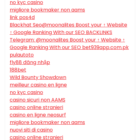
no kyc casino
migliore bookmaker non aams
link pos4d
Blackhat Seo@moonalites Boost your ↑ Website
↑ Google Ranking With our SEO BACKLINKS
Telegram: @moonalites Boost your ↑ Website ↑
Google Ranking With our SEO bet939app.com.pk
pulautoto
fly88 đăng nhập
188bet
Wild Bounty Showdown
meilleur casino en ligne
no kyc casino
casino sicuri non AAMS
casino online stranieri
casino en ligne neosurf
migliore bookmaker non aams
nuovi siti di casino
casino online stranieri