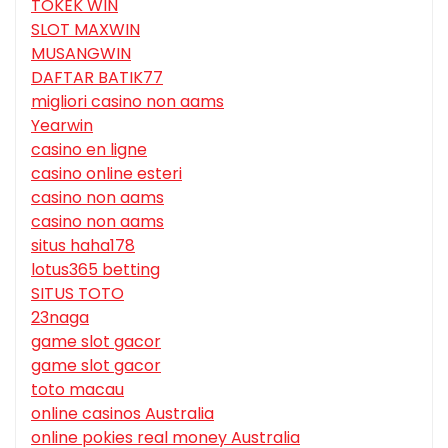
TOKEK WIN
SLOT MAXWIN
MUSANGWIN
DAFTAR BATIK77
migliori casino non aams
Yearwin
casino en ligne
casino online esteri
casino non aams
casino non aams
situs haha178
lotus365 betting
SITUS TOTO
23naga
game slot gacor
game slot gacor
toto macau
online casinos Australia
online pokies real money Australia