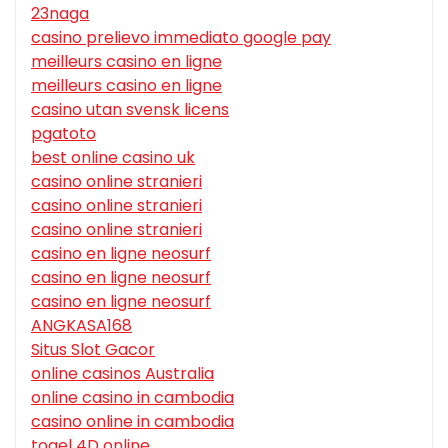
23naga
casino prelievo immediato google pay
meilleurs casino en ligne
meilleurs casino en ligne
casino utan svensk licens
pgatoto
best online casino uk
casino online stranieri
casino online stranieri
casino online stranieri
casino en ligne neosurf
casino en ligne neosurf
casino en ligne neosurf
ANGKASA168
Situs Slot Gacor
online casinos Australia
online casino in cambodia
casino online in cambodia
togel 4D online