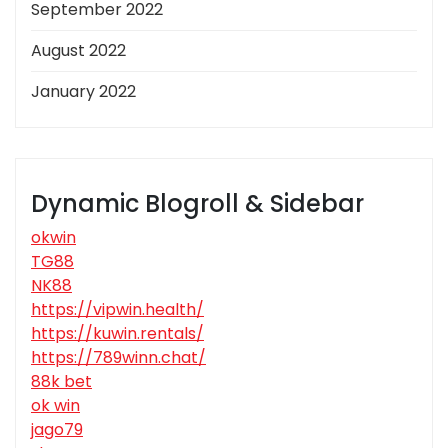
September 2022
August 2022
January 2022
Dynamic Blogroll & Sidebar
okwin
TG88
NK88
https://vipwin.health/
https://kuwin.rentals/
https://789winn.chat/
88k bet
ok win
jago79