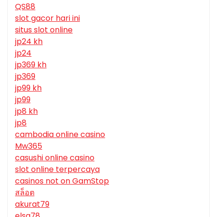
QS88
slot gacor hari ini
situs slot online
jp24 kh
jp24
jp369 kh
jp369
jp99 kh
jp99
jp8 kh
jp8
cambodia online casino
Mw365
casushi online casino
slot online terpercaya
casinos not on GamStop
สล็อต
akurat79
elsa78