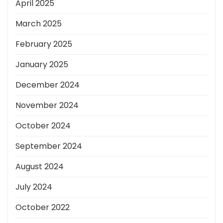
April 2025
March 2025
February 2025
January 2025
December 2024
November 2024
October 2024
September 2024
August 2024
July 2024
October 2022