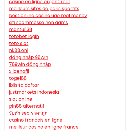
casino en ligne argent réel
meilleurs sites de paris sportifs
best online casino uae real money
siti scommesse non aams
mantul138
totobet login
toto slot
nk88.onl
đăng nhập 98win
789win đăng nhập
Sildenafil
togel88
iblis4d daftar
justmarkets indonesia
slot online
pin88 alternatif
รับทํา seo ราคาถูก
casino francais en ligne
meilleur casino en ligne france