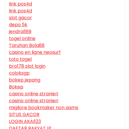
link pos4d
link pos4d
slot gacor
depo 5k
jendral189
togel online
Taruhan Bola88
casino en ligne neosurf
toto togel
bro178 slot login
coloksgp
bokep jepang
Bokep
casino online stranieri
casino online stranieri
migliore bookmaker non aams
SITUS GACOR
LOGIN AKAI123
DAFTAR RAKYATJP