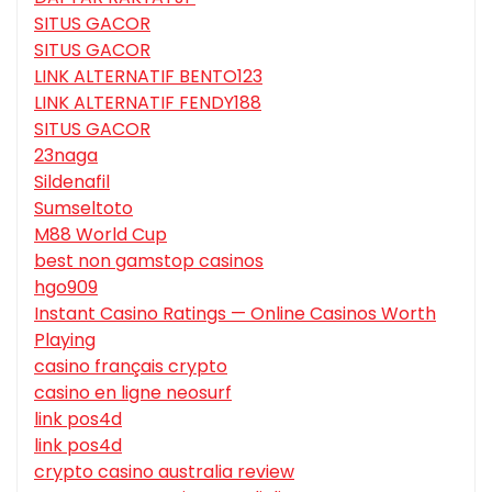
SITUS GACOR
SITUS GACOR
LINK ALTERNATIF BENTO123
LINK ALTERNATIF FENDY188
SITUS GACOR
23naga
Sildenafil
Sumseltoto
M88 World Cup
best non gamstop casinos
hgo909
Instant Casino Ratings — Online Casinos Worth
Playing
casino français crypto
casino en ligne neosurf
link pos4d
link pos4d
crypto casino australia review