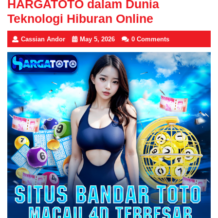
HARGATOTO dalam Dunia
Teknologi Hiburan Online
Cassian Andor
May 5, 2026
0 Comments