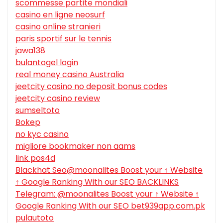
scommesse partite mondiali
casino en ligne neosurf
casino online stranieri
paris sportif sur le tennis
jawa138
bulantogel login
real money casino Australia
jeetcity casino no deposit bonus codes
jeetcity casino review
sumseltoto
Bokep
no kyc casino
migliore bookmaker non aams
link pos4d
Blackhat Seo@moonalites Boost your ↑ Website
↑ Google Ranking With our SEO BACKLINKS
Telegram: @moonalites Boost your ↑ Website ↑
Google Ranking With our SEO bet939app.com.pk
pulautoto