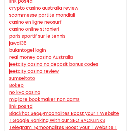
link pos4d
crypto casino australia review
scommesse partite mondiali
casino en ligne neosurf
casino online stranieri
paris sportif sur le tennis
jawa138
bulantogel login
real money casino Australia
jeetcity casino no deposit bonus codes
jeetcity casino review
sumseltoto
Bokep
no kyc casino
migliore bookmaker non aams
link pos4d
Blackhat Seo@moonalites Boost your ↑ Website
↑ Google Ranking With our SEO BACKLINKS
Telegram: @moonalites Boost your ↑ Website ↑