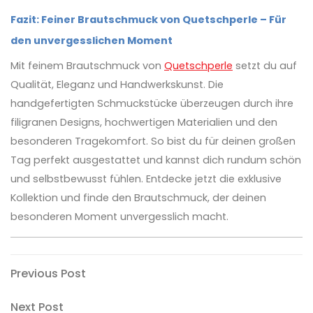
Fazit: Feiner Brautschmuck von Quetschperle – Für
den unvergesslichen Moment
Mit feinem Brautschmuck von
Quetschperle
setzt du auf
Qualität, Eleganz und Handwerkskunst. Die
handgefertigten Schmuckstücke überzeugen durch ihre
filigranen Designs, hochwertigen Materialien und den
besonderen Tragekomfort. So bist du für deinen großen
Tag perfekt ausgestattet und kannst dich rundum schön
und selbstbewusst fühlen. Entdecke jetzt die exklusive
Kollektion und finde den Brautschmuck, der deinen
besonderen Moment unvergesslich macht.
Post
Previous
Previous Post
Post
navigation
Next
Next Post