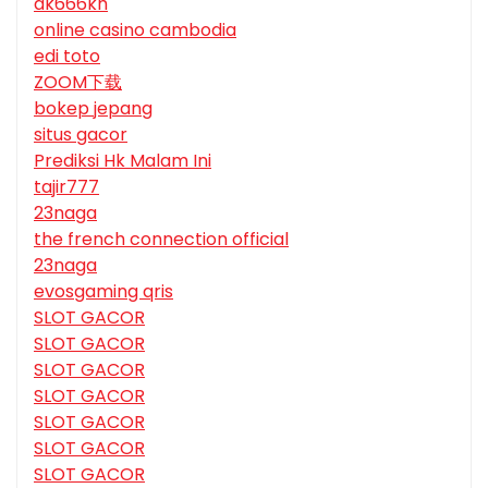
dk666kh
online casino cambodia
edi toto
ZOOM下载
bokep jepang
situs gacor
Prediksi Hk Malam Ini
tajir777
23naga
the french connection official
23naga
evosgaming qris
SLOT GACOR
SLOT GACOR
SLOT GACOR
SLOT GACOR
SLOT GACOR
SLOT GACOR
SLOT GACOR