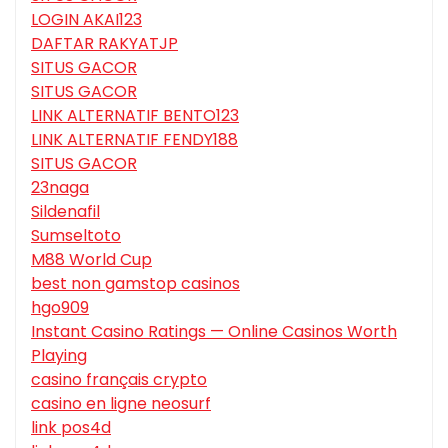
LOGIN AKAI123
DAFTAR RAKYATJP
SITUS GACOR
SITUS GACOR
LINK ALTERNATIF BENTO123
LINK ALTERNATIF FENDY188
SITUS GACOR
23naga
Sildenafil
Sumseltoto
M88 World Cup
best non gamstop casinos
hgo909
Instant Casino Ratings — Online Casinos Worth
Playing
casino français crypto
casino en ligne neosurf
link pos4d