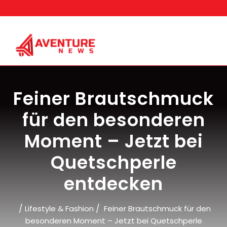
Skip
to
content
Feiner Brautschmuck
für den besonderen
Moment – Jetzt bei
Quetschperle
entdecken
/
/
Lifestyle & Fashion
Feiner Brautschmuck für den
besonderen Moment – Jetzt bei Quetschperle