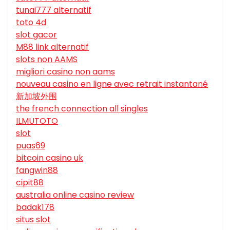
tunai777 alternatif
toto 4d
slot gacor
M88 link alternatif
slots non AAMS
migliori casino non aams
nouveau casino en ligne avec retrait instantané
新加坡外围
the french connection all singles
ILMUTOTO
slot
puas69
bitcoin casino uk
fangwin88
cipit88
australia online casino review
badak178
situs slot