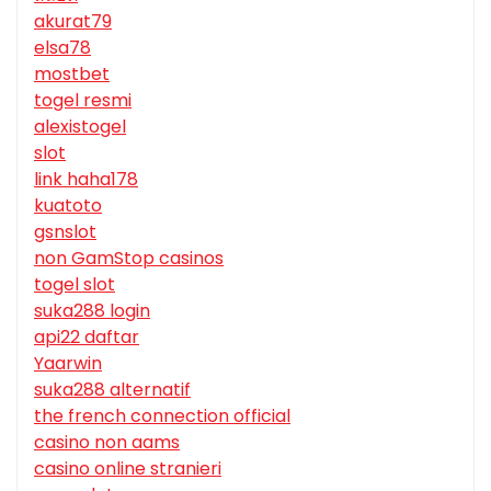
akurat79
elsa78
mostbet
togel resmi
alexistogel
slot
link haha178
kuatoto
gsnslot
non GamStop casinos
togel slot
suka288 login
api22 daftar
Yaarwin
suka288 alternatif
the french connection official
casino non aams
casino online stranieri