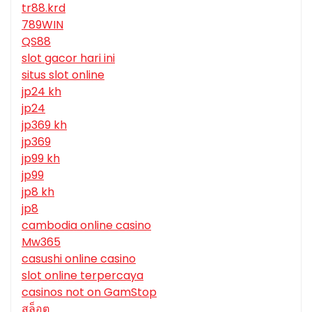
tr88.krd
789WIN
QS88
slot gacor hari ini
situs slot online
jp24 kh
jp24
jp369 kh
jp369
jp99 kh
jp99
jp8 kh
jp8
cambodia online casino
Mw365
casushi online casino
slot online terpercaya
casinos not on GamStop
สล็อต