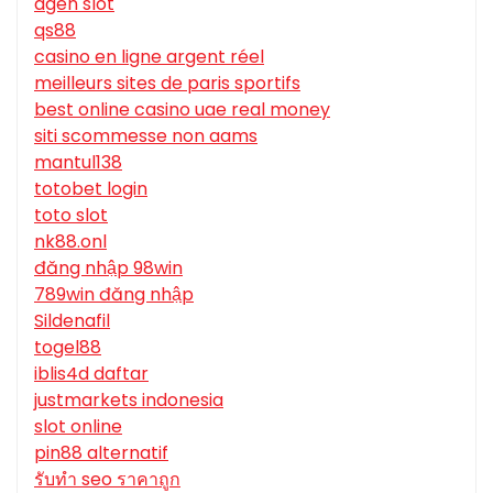
agen slot
qs88
casino en ligne argent réel
meilleurs sites de paris sportifs
best online casino uae real money
siti scommesse non aams
mantul138
totobet login
toto slot
nk88.onl
đăng nhập 98win
789win đăng nhập
Sildenafil
togel88
iblis4d daftar
justmarkets indonesia
slot online
pin88 alternatif
รับทํา seo ราคาถูก