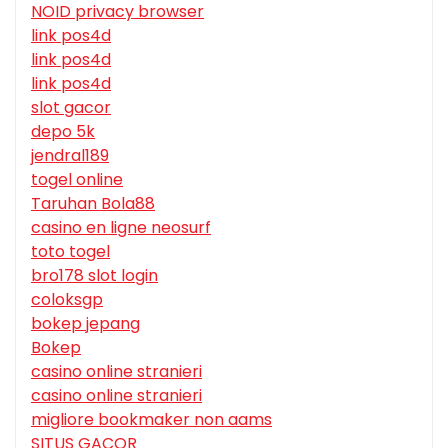
NOID privacy browser
link pos4d
link pos4d
link pos4d
slot gacor
depo 5k
jendral189
togel online
Taruhan Bola88
casino en ligne neosurf
toto togel
bro178 slot login
coloksgp
bokep jepang
Bokep
casino online stranieri
casino online stranieri
migliore bookmaker non aams
SITUS GACOR