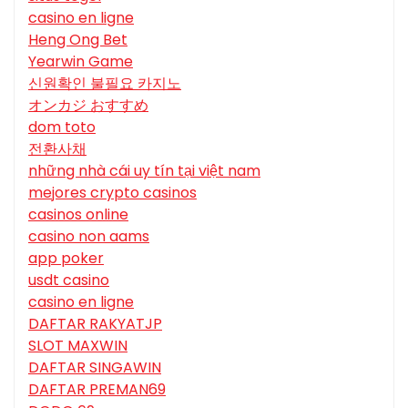
casino en ligne
Heng Ong Bet
Yearwin Game
신원확인 불필요 카지노
オンカジ おすすめ
dom toto
전환사채
những nhà cái uy tín tại việt nam
mejores crypto casinos
casinos online
casino non aams
app poker
usdt casino
casino en ligne
DAFTAR RAKYATJP
SLOT MAXWIN
DAFTAR SINGAWIN
DAFTAR PREMAN69