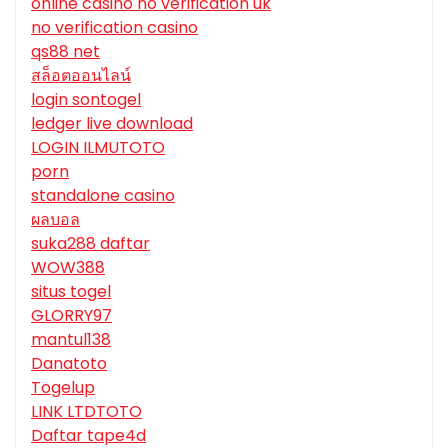
online casino no verification uk
no verification casino
qs88 net
สล็อตออนไลน์
login sontogel
ledger live download
LOGIN ILMUTOTO
porn
standalone casino
ผลบอล
suka288 daftar
WOW388
situs togel
GLORRY97
mantul138
Danatoto
Togelup
LINK LTDTOTO
Daftar tape4d