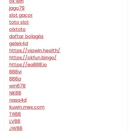
ok win
jago79
slot gacor
toto slot
olxtoto
daftar bolagila
gelek4d
https://vipwin.health/
https://okfun.bingo/
https://ea888.io
888vi
888p
win678
NK88
nasa4d
kuwin.mex.com
TR88
LV88
JW88