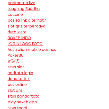
parimatch live
Laughing Buddha
cocaine
pos4d link alternatif
slot qris terpercaya
duta lotre
BOKEP INDO
LOGIN LOGOTOTO
Australian mobile casinos
Poker88
หนังโป๊
situs slot
ceritoto login
dana4d link
bet online
Slot qris
situs bandartoto
playinexch app
situs togel