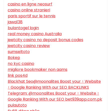
casino en ligne neosurf
casino online stranieri
paris sportif sur le tennis
jawa138
bulantogel login
real money casino Australia
jeetcity casino no deposit bonus codes
jeetcity casino review
sumseltoto
Bokep
no kyc casino
migliore bookmaker non aams
link pos4d
Blackhat Seo@moonalites Boost your ↑ Website
↑ Google Ranking With our SEO BACKLINKS
Telegram: @moonalites Boost your ↑ Website ↑
Google Ranking With our SEO bet939app.com.pk
pulautoto