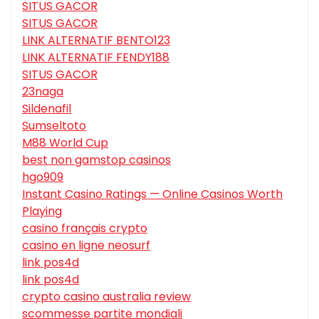
SITUS GACOR
SITUS GACOR
LINK ALTERNATIF BENTO123
LINK ALTERNATIF FENDY188
SITUS GACOR
23naga
Sildenafil
Sumseltoto
M88 World Cup
best non gamstop casinos
hgo909
Instant Casino Ratings — Online Casinos Worth
Playing
casino français crypto
casino en ligne neosurf
link pos4d
link pos4d
crypto casino australia review
scommesse partite mondiali