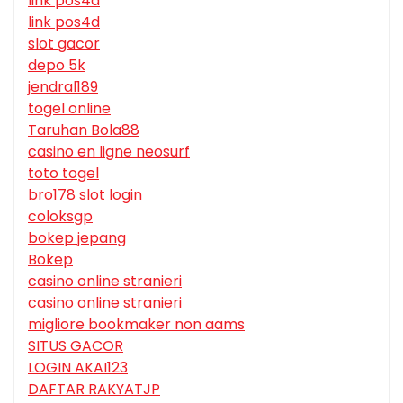
link pos4d
link pos4d
slot gacor
depo 5k
jendral189
togel online
Taruhan Bola88
casino en ligne neosurf
toto togel
bro178 slot login
coloksgp
bokep jepang
Bokep
casino online stranieri
casino online stranieri
migliore bookmaker non aams
SITUS GACOR
LOGIN AKAI123
DAFTAR RAKYATJP