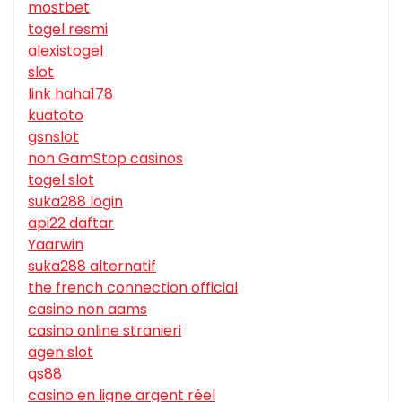
mostbet
togel resmi
alexistogel
slot
link haha178
kuatoto
gsnslot
non GamStop casinos
togel slot
suka288 login
api22 daftar
Yaarwin
suka288 alternatif
the french connection official
casino non aams
casino online stranieri
agen slot
qs88
casino en ligne argent réel