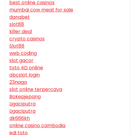
best online casinos
mumbai cow meat for sale
danabet
slot88
killer deal
crypto casinos
Slot88
web coding
slot gacor
toto 4D online
abcslot login
23naga
slot online terpercaya
Bokepjepang
Ligaciputra
Ligaciputra
dk666kh
online casino cambodia
edi toto