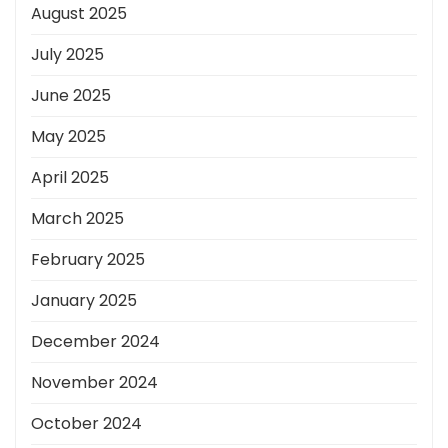
August 2025
July 2025
June 2025
May 2025
April 2025
March 2025
February 2025
January 2025
December 2024
November 2024
October 2024