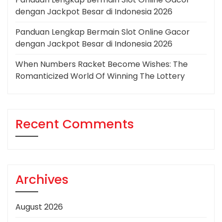
dengan Jackpot Besar di Indonesia 2026
Panduan Lengkap Bermain Slot Online Gacor
dengan Jackpot Besar di Indonesia 2026
When Numbers Racket Become Wishes: The
Romanticized World Of Winning The Lottery
Recent Comments
Archives
August 2026