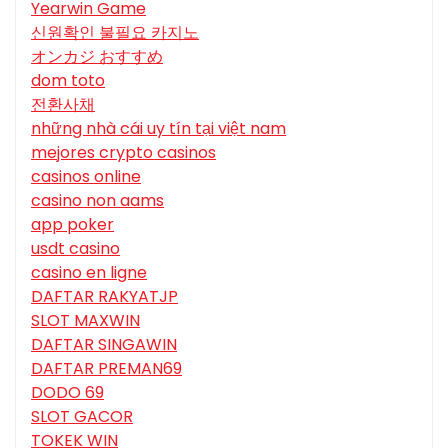
Yearwin Game
신원확인 불필요 카지노
オンカジ おすすめ
dom toto
전환사채
những nhà cái uy tín tại việt nam
mejores crypto casinos
casinos online
casino non aams
app poker
usdt casino
casino en ligne
DAFTAR RAKYATJP
SLOT MAXWIN
DAFTAR SINGAWIN
DAFTAR PREMAN69
DODO 69
SLOT GACOR
TOKEK WIN