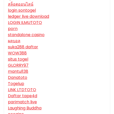
สล็อตออนไลน์
login sontogel
ledger live download
LOGIN ILMUTOTO
porn
standalone casino
ผลบอล
suka288 daftar
WOW388
situs togel
GLORRY97
mantul138
Danatoto
Togelup
LINK LTDTOTO
Daftar tape4d
parimatch live
Laughing Buddha