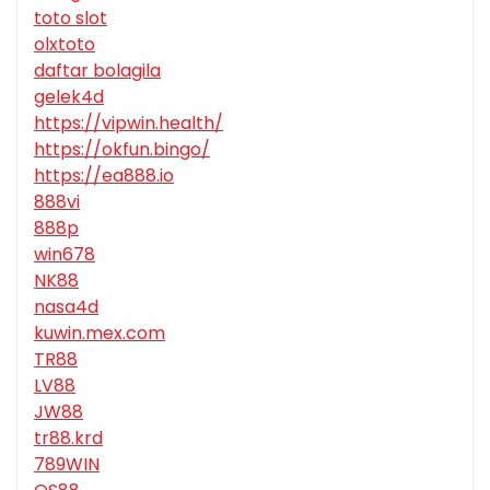
toto slot
olxtoto
daftar bolagila
gelek4d
https://vipwin.health/
https://okfun.bingo/
https://ea888.io
888vi
888p
win678
NK88
nasa4d
kuwin.mex.com
TR88
LV88
JW88
tr88.krd
789WIN