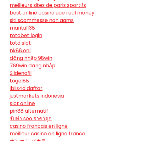
meilleurs sites de paris sportifs
best online casino uae real money
siti scommesse non aams
mantul138
totobet login
toto slot
nk88.onl
đăng nhập 98win
789win đăng nhập
Sildenafil
togel88
iblis4d daftar
justmarkets indonesia
slot online
pin88 alternatif
รับทํา seo ราคาถูก
casino francais en ligne
meilleur casino en ligne france