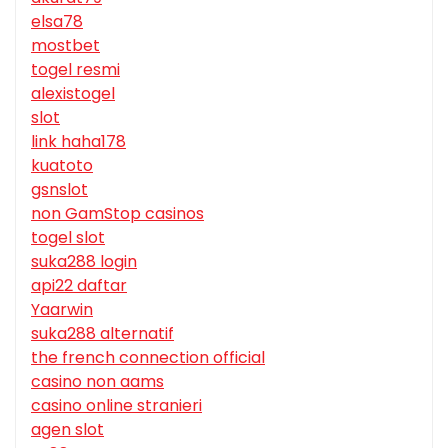
elsa78
mostbet
togel resmi
alexistogel
slot
link haha178
kuatoto
gsnslot
non GamStop casinos
togel slot
suka288 login
api22 daftar
Yaarwin
suka288 alternatif
the french connection official
casino non aams
casino online stranieri
agen slot