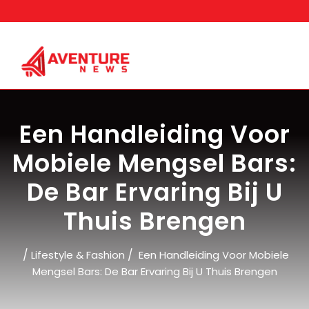
Skip
to
content
Een Handleiding Voor
Mobiele Mengsel Bars:
De Bar Ervaring Bij U
Thuis Brengen
/
/
Lifestyle & Fashion
Een Handleiding Voor Mobiele
Mengsel Bars: De Bar Ervaring Bij U Thuis Brengen