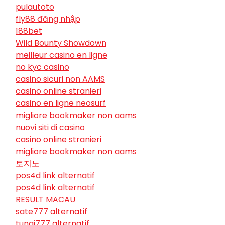
pulautoto
fly88 đăng nhập
188bet
Wild Bounty Showdown
meilleur casino en ligne
no kyc casino
casino sicuri non AAMS
casino online stranieri
casino en ligne neosurf
migliore bookmaker non aams
nuovi siti di casino
casino online stranieri
migliore bookmaker non aams
토지노
pos4d link alternatif
pos4d link alternatif
RESULT MACAU
sate777 alternatif
tunai777 alternatif