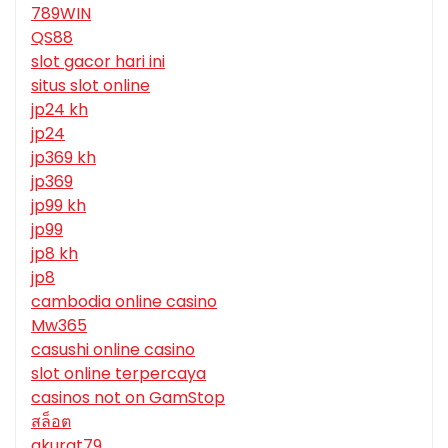
789WIN
QS88
slot gacor hari ini
situs slot online
jp24 kh
jp24
jp369 kh
jp369
jp99 kh
jp99
jp8 kh
jp8
cambodia online casino
Mw365
casushi online casino
slot online terpercaya
casinos not on GamStop
สล็อต
akurat79