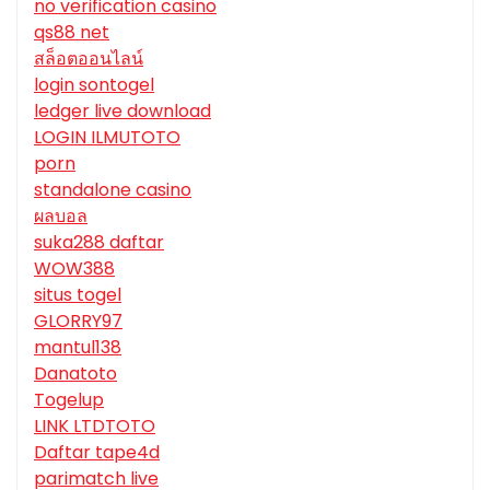
no verification casino
qs88 net
สล็อตออนไลน์
login sontogel
ledger live download
LOGIN ILMUTOTO
porn
standalone casino
ผลบอล
suka288 daftar
WOW388
situs togel
GLORRY97
mantul138
Danatoto
Togelup
LINK LTDTOTO
Daftar tape4d
parimatch live