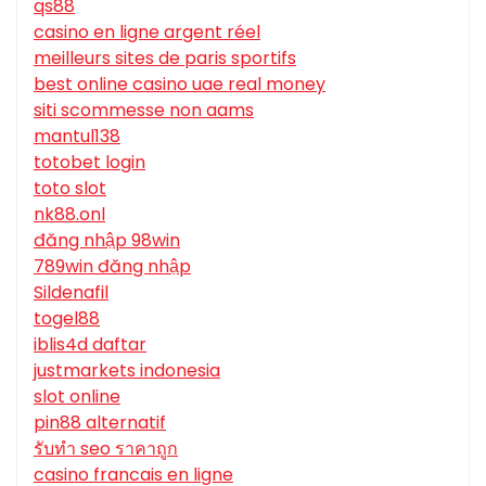
qs88
casino en ligne argent réel
meilleurs sites de paris sportifs
best online casino uae real money
siti scommesse non aams
mantul138
totobet login
toto slot
nk88.onl
đăng nhập 98win
789win đăng nhập
Sildenafil
togel88
iblis4d daftar
justmarkets indonesia
slot online
pin88 alternatif
รับทํา seo ราคาถูก
casino francais en ligne