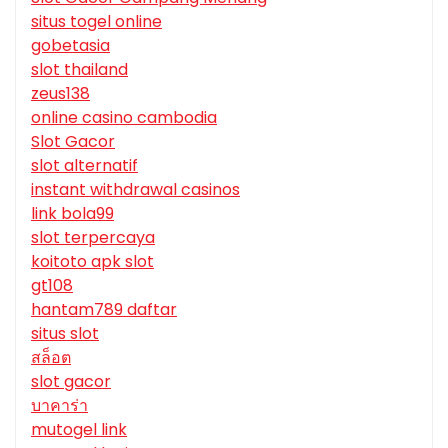
situs togel online
gobetasia
slot thailand
zeus138
online casino cambodia
Slot Gacor
slot alternatif
instant withdrawal casinos
link bola99
slot terpercaya
koitoto apk slot
gt108
hantam789 daftar
situs slot
สล็อต
slot gacor
บาคาร่า
mutogel link