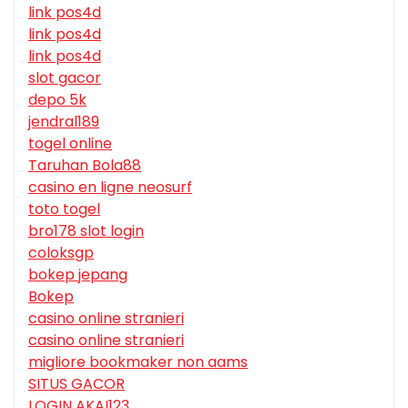
link pos4d
link pos4d
link pos4d
slot gacor
depo 5k
jendral189
togel online
Taruhan Bola88
casino en ligne neosurf
toto togel
bro178 slot login
coloksgp
bokep jepang
Bokep
casino online stranieri
casino online stranieri
migliore bookmaker non aams
SITUS GACOR
LOGIN AKAI123