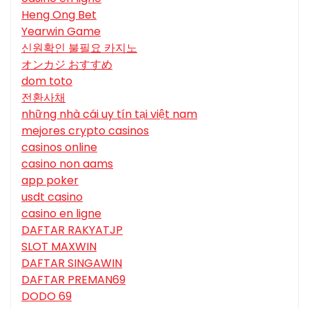
Heng Ong Bet
Yearwin Game
신원확인 불필요 카지노
オンカジ おすすめ
dom toto
전환사채
những nhà cái uy tín tại việt nam
mejores crypto casinos
casinos online
casino non aams
app poker
usdt casino
casino en ligne
DAFTAR RAKYATJP
SLOT MAXWIN
DAFTAR SINGAWIN
DAFTAR PREMAN69
DODO 69