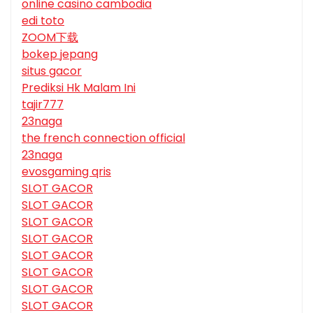
online casino cambodia
edi toto
ZOOM下载
bokep jepang
situs gacor
Prediksi Hk Malam Ini
tajir777
23naga
the french connection official
23naga
evosgaming qris
SLOT GACOR
SLOT GACOR
SLOT GACOR
SLOT GACOR
SLOT GACOR
SLOT GACOR
SLOT GACOR
SLOT GACOR