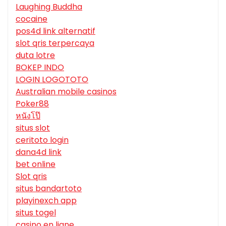
Laughing Buddha
cocaine
pos4d link alternatif
slot qris terpercaya
duta lotre
BOKEP INDO
LOGIN LOGOTOTO
Australian mobile casinos
Poker88
หนังโป๊
situs slot
ceritoto login
dana4d link
bet online
Slot qris
situs bandartoto
playinexch app
situs togel
casino en ligne