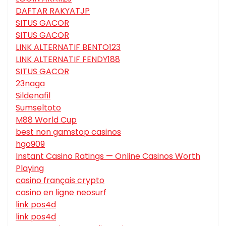
DAFTAR RAKYATJP
SITUS GACOR
SITUS GACOR
LINK ALTERNATIF BENTO123
LINK ALTERNATIF FENDY188
SITUS GACOR
23naga
Sildenafil
Sumseltoto
M88 World Cup
best non gamstop casinos
hgo909
Instant Casino Ratings — Online Casinos Worth
Playing
casino français crypto
casino en ligne neosurf
link pos4d
link pos4d