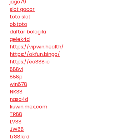
jago79
slot gacor
toto slot
olxtoto
daftar bolagila
gelek4d
https://vipwin.health/
https://okfun.bingo/
https://ea888.io
888vi
888p
win678
NK88
nasa4d
kuwin.mex.com
TR88
LV88
JW88
tr88.krd