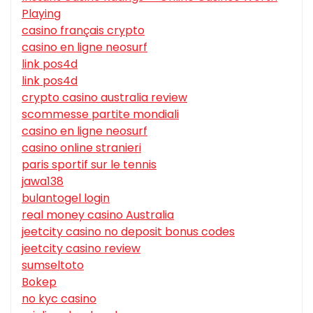
Playing
casino français crypto
casino en ligne neosurf
link pos4d
link pos4d
crypto casino australia review
scommesse partite mondiali
casino en ligne neosurf
casino online stranieri
paris sportif sur le tennis
jawa138
bulantogel login
real money casino Australia
jeetcity casino no deposit bonus codes
jeetcity casino review
sumseltoto
Bokep
no kyc casino