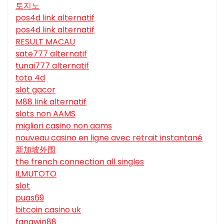
토지노
pos4d link alternatif
pos4d link alternatif
RESULT MACAU
sate777 alternatif
tunai777 alternatif
toto 4d
slot gacor
M88 link alternatif
slots non AAMS
migliori casino non aams
nouveau casino en ligne avec retrait instantané
新加坡外围
the french connection all singles
ILMUTOTO
slot
puas69
bitcoin casino uk
fangwin88