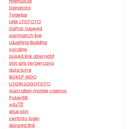
mantul138
Danatoto
Togelup
LINK LTDTOTO
Daftar tape4d
parimatch live
Laughing Buddha
cocaine
pos4d link alternatif
slot qris terpercaya
duta lotre
BOKEP INDO
LOGIN LOGOTOTO
Australian mobile casinos
Poker88
หนังโป๊
situs slot
ceritoto login
dana4d link