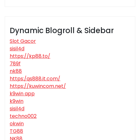
Dynamic Blogroll & Sidebar
Slot Gacor
sisil4d
https://kp88.to/
789f
nk88
https:/qs888.it.com/
https://kuwincom.net/
k9win app
k9win
sisil4d
techno002
okwin
TG88
NK88