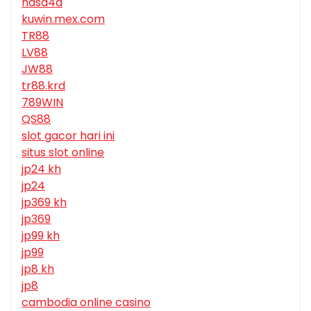
nasa4d
kuwin.mex.com
TR88
LV88
JW88
tr88.krd
789WIN
QS88
slot gacor hari ini
situs slot online
jp24 kh
jp24
jp369 kh
jp369
jp99 kh
jp99
jp8 kh
jp8
cambodia online casino