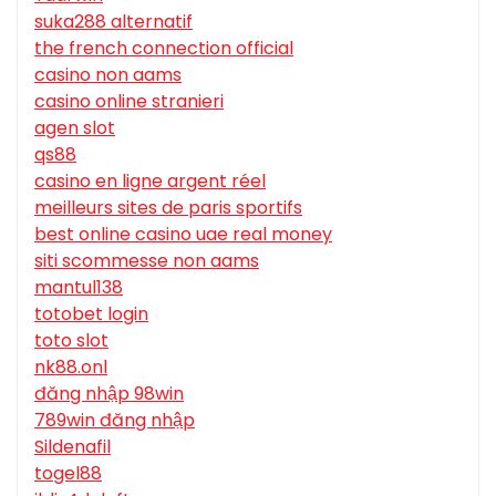
suka288 alternatif
the french connection official
casino non aams
casino online stranieri
agen slot
qs88
casino en ligne argent réel
meilleurs sites de paris sportifs
best online casino uae real money
siti scommesse non aams
mantul138
totobet login
toto slot
nk88.onl
đăng nhập 98win
789win đăng nhập
Sildenafil
togel88