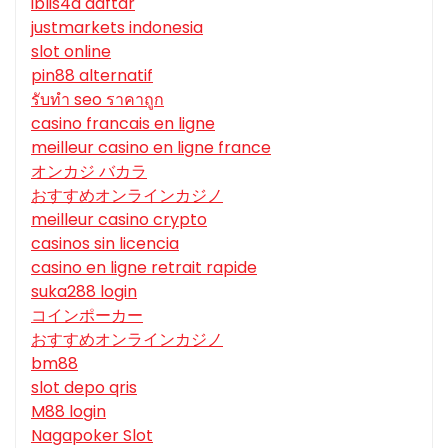
iblis4d daftar
justmarkets indonesia
slot online
pin88 alternatif
รับทํา seo ราคาถูก
casino francais en ligne
meilleur casino en ligne france
オンカジ バカラ
おすすめオンラインカジノ
meilleur casino crypto
casinos sin licencia
casino en ligne retrait rapide
suka288 login
コインポーカー
おすすめオンラインカジノ
bm88
slot depo qris
M88 login
Nagapoker Slot