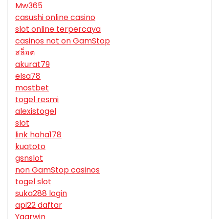
Mw365
casushi online casino
slot online terpercaya
casinos not on GamStop
สล็อต
akurat79
elsa78
mostbet
togel resmi
alexistogel
slot
link haha178
kuatoto
gsnslot
non GamStop casinos
togel slot
suka288 login
api22 daftar
Yaarwin