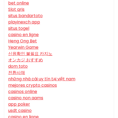
bet online
Slot qris
situs bandartoto
playinexch app
situs togel
casino en ligne
Heng Ong Bet
Yearwin Game
신원확인 불필요 카지노
オンカジ おすすめ
dom toto
전환사채
những nhà cái uy tín tại việt nam
mejores crypto casinos
casinos online
casino non aams
app poker
usdt casino
casino en ligne