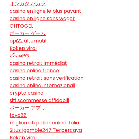
オンカジ バカラ
casino en ligne le plus payant
casino en ligne sans wager
OHTOGEL
ポーカー ゲーム
api22 alternatif
Bokep viral
สล็อตPG
casino retrait immédiat
casino online france
casino retrait sans verification
casino online internazionali
crypto casino
siti scommesse affidabili
ポーカー アプリ
foya88
migliori siti poker online italia
Situs Igamble247 Terpercaya
Bokep viral