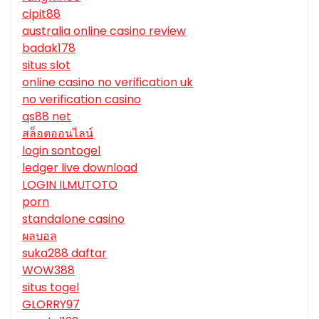
cipit88
australia online casino review
badak178
situs slot
online casino no verification uk
no verification casino
qs88 net
สล็อตออนไลน์
login sontogel
ledger live download
LOGIN ILMUTOTO
porn
standalone casino
ผลบอล
suka288 daftar
WOW388
situs togel
GLORRY97