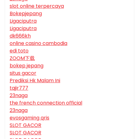
slot online terpercaya
Bokepjepang
Ligaciputra
Ligaciputra
dk666kh
online casino cambodia
edi toto
ZOOM下载
bokep jepang
situs gacor
Prediksi Hk Malam Ini
tajir777
23naga
the french connection official
23naga
evosgaming qris
SLOT GACOR
SLOT GACOR