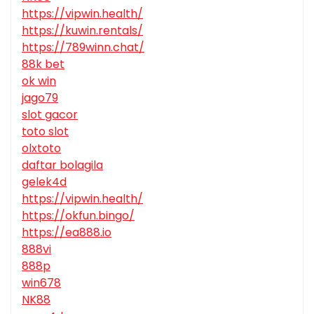
https://vipwin.health/
https://kuwin.rentals/
https://789winn.chat/
88k bet
ok win
jago79
slot gacor
toto slot
olxtoto
daftar bolagila
gelek4d
https://vipwin.health/
https://okfun.bingo/
https://ea888.io
888vi
888p
win678
NK88