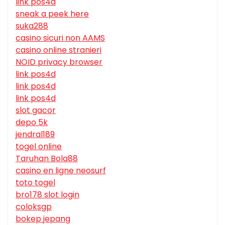
link pos4d
sneak a peek here
suka288
casino sicuri non AAMS
casino online stranieri
NOID privacy browser
link pos4d
link pos4d
link pos4d
slot gacor
depo 5k
jendral189
togel online
Taruhan Bola88
casino en ligne neosurf
toto togel
bro178 slot login
coloksgp
bokep jepang