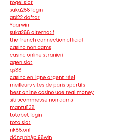
togel slot
suka288 login
api22 daftar
Yaarwin
suka288 alternatif
the french connection official
casino non aams
casino online stranieri
agen slot
qs88
casino en ligne argent réel
meilleurs sites de paris sportifs
best online casino uae real money
siti scommesse non aams
mantul138
totobet login
toto slot
nk88.onl
đăng nhập 98win