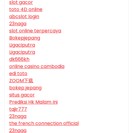
slot gacor
toto 4D online
abcslot login
23naga
slot online terpercaya
Bokepjepang
Ligaciputra
Ligaciputra
dk666kh
online casino cambodia
edi toto
ZOOM下载
bokep jepang
situs gacor
Prediksi Hk Malam Ini
tajir777
23naga
the french connection official
23naga