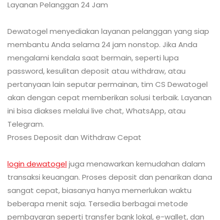
Layanan Pelanggan 24 Jam
Dewatogel menyediakan layanan pelanggan yang siap
membantu Anda selama 24 jam nonstop. Jika Anda
mengalami kendala saat bermain, seperti lupa
password, kesulitan deposit atau withdraw, atau
pertanyaan lain seputar permainan, tim CS Dewatogel
akan dengan cepat memberikan solusi terbaik. Layanan
ini bisa diakses melalui live chat, WhatsApp, atau
Telegram.
Proses Deposit dan Withdraw Cepat
login dewatogel
juga menawarkan kemudahan dalam
transaksi keuangan. Proses deposit dan penarikan dana
sangat cepat, biasanya hanya memerlukan waktu
beberapa menit saja. Tersedia berbagai metode
pembayaran seperti transfer bank lokal, e-wallet, dan