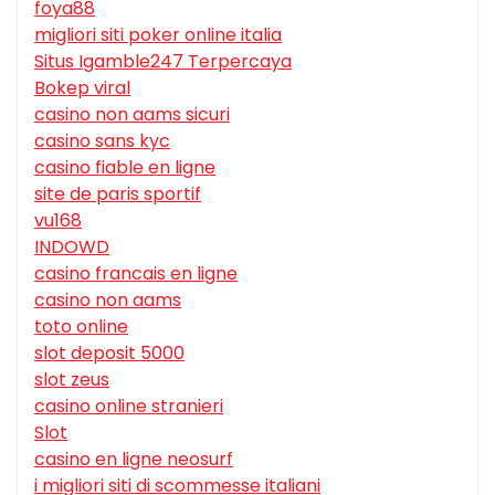
foya88
migliori siti poker online italia
Situs Igamble247 Terpercaya
Bokep viral
casino non aams sicuri
casino sans kyc
casino fiable en ligne
site de paris sportif
vu168
INDOWD
casino francais en ligne
casino non aams
toto online
slot deposit 5000
slot zeus
casino online stranieri
Slot
casino en ligne neosurf
i migliori siti di scommesse italiani