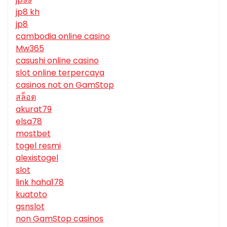
jp8 kh
jp8
cambodia online casino
Mw365
casushi online casino
slot online terpercaya
casinos not on GamStop
สล็อต
akurat79
elsa78
mostbet
togel resmi
alexistogel
slot
link haha178
kuatoto
gsnslot
non GamStop casinos