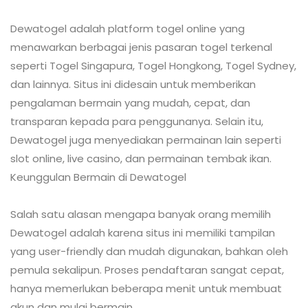
Dewatogel adalah platform togel online yang
menawarkan berbagai jenis pasaran togel terkenal
seperti Togel Singapura, Togel Hongkong, Togel Sydney,
dan lainnya. Situs ini didesain untuk memberikan
pengalaman bermain yang mudah, cepat, dan
transparan kepada para penggunanya. Selain itu,
Dewatogel juga menyediakan permainan lain seperti
slot online, live casino, dan permainan tembak ikan.
Keunggulan Bermain di Dewatogel
Salah satu alasan mengapa banyak orang memilih
Dewatogel adalah karena situs ini memiliki tampilan
yang user-friendly dan mudah digunakan, bahkan oleh
pemula sekalipun. Proses pendaftaran sangat cepat,
hanya memerlukan beberapa menit untuk membuat
akun dan mulai bermain.