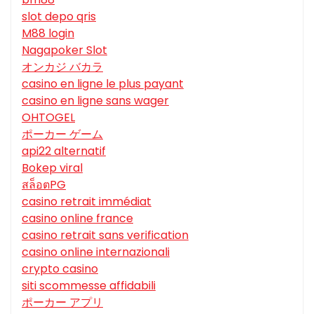
slot depo qris
M88 login
Nagapoker Slot
オンカジ バカラ
casino en ligne le plus payant
casino en ligne sans wager
OHTOGEL
ポーカー ゲーム
api22 alternatif
Bokep viral
สล็อตPG
casino retrait immédiat
casino online france
casino retrait sans verification
casino online internazionali
crypto casino
siti scommesse affidabili
ポーカー アプリ