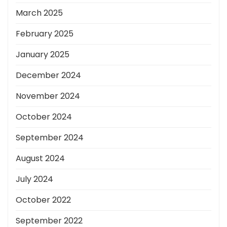
March 2025
February 2025
January 2025
December 2024
November 2024
October 2024
September 2024
August 2024
July 2024
October 2022
September 2022