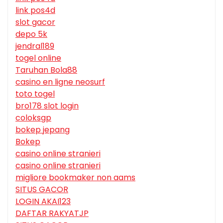
link pos4d
slot gacor
depo 5k
jendral189
togel online
Taruhan Bola88
casino en ligne neosurf
toto togel
bro178 slot login
coloksgp
bokep jepang
Bokep
casino online stranieri
casino online stranieri
migliore bookmaker non aams
SITUS GACOR
LOGIN AKAI123
DAFTAR RAKYATJP