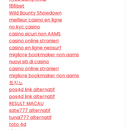
188bet
Wild Bounty Showdown
meilleur casino en ligne
no kyc casino
casino sicuri non AAMS
casino online stranieri
casino en ligne neosurf
migliore bookmaker non aams
nuovi siti di casino
casino online stranieri
migliore bookmaker non aams
토지노
pos4d link alternatif
pos4d link alternatif
RESULT MACAU
sate777 alternatif
tunai777 alternatif
toto 4d