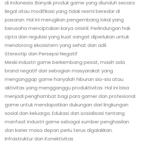
di Indonesia. Banyak produk game yang diunduh secara
ilegal atau modifikasi yang tidak resmi beredar di
pasaran. Hal ini merugikan pengembang lokal yang
berusaha menciptakan karya orisinil. Perlindungan hak
cipta dan regulasi yang kuat sangat diperlukan untuk
mendorong ekosistem yang sehat dan adil.
Stereotip dan Persepsi Negatif
Meski industri game berkembang pesat, masih ada
brand negatif dari sebagian masyarakat yang
menganggap game hanyalah hiburan sia-sia atau
aktivitas yang mengganggu produktivitas. Hal ini bisa
menjadi penghambat bagi para gamer dan profesional
game untuk mendapatkan dukungan dari lingkungan
sosial dan keluarga. Edukasi dan sosialisasi tentang
manfaat industri game sebagai sumber penghasilan
dan karier masa depan perlu terus digalakkan.
Infrastruktur dan Konektivitas