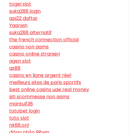
togel slot
suka288 login
api22 daftar
Yaarwin
suka288 alternatif
the french connection official
casino non aams
casino online stranieri
agen slot
qs88
casino en ligne argent réel
meilleurs sites de paris sportifs
best online casino uae real money
siti scommesse non aams
mantul138
totobet login
toto slot
nk88.onl
đăng nhập 98win