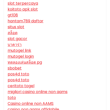
slot terpercaya
koitoto apk slot
gt108
hantam789 daftar
situs slot
สล็อต
slot gacor
บาคาร่า
mutogel link
mutogel login
ทดลองเล่นสล็อต pg
sbobet
pos4d toto
pos4d toto
ceritoto togel
migliori casino online non aams
toto
Casino online non AAMS
casino non aams affidabile