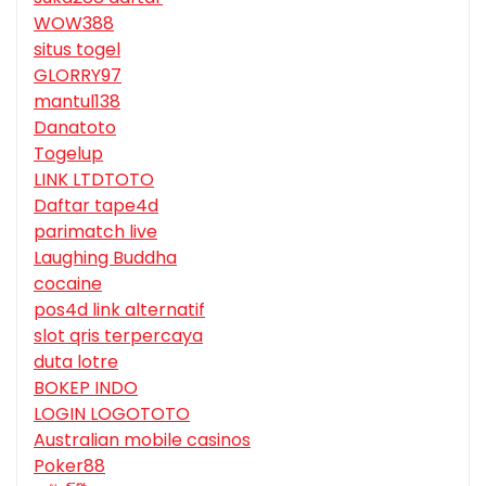
WOW388
situs togel
GLORRY97
mantul138
Danatoto
Togelup
LINK LTDTOTO
Daftar tape4d
parimatch live
Laughing Buddha
cocaine
pos4d link alternatif
slot qris terpercaya
duta lotre
BOKEP INDO
LOGIN LOGOTOTO
Australian mobile casinos
Poker88