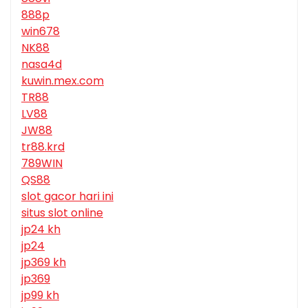
888p
win678
NK88
nasa4d
kuwin.mex.com
TR88
LV88
JW88
tr88.krd
789WIN
QS88
slot gacor hari ini
situs slot online
jp24 kh
jp24
jp369 kh
jp369
jp99 kh