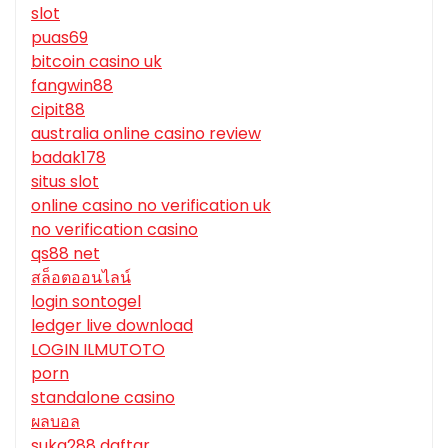
slot
puas69
bitcoin casino uk
fangwin88
cipit88
australia online casino review
badak178
situs slot
online casino no verification uk
no verification casino
qs88 net
สล็อตออนไลน์
login sontogel
ledger live download
LOGIN ILMUTOTO
porn
standalone casino
ผลบอล
suka288 daftar