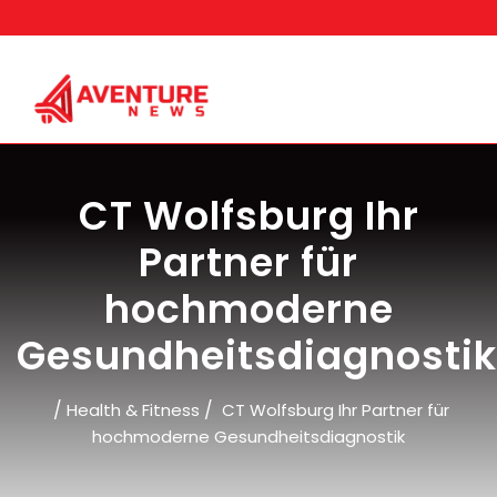
Skip
to
content
CT Wolfsburg Ihr
Partner für
hochmoderne
Gesundheitsdiagnostik
/
/
Health & Fitness
CT Wolfsburg Ihr Partner für
hochmoderne Gesundheitsdiagnostik