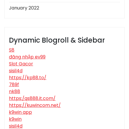
January 2022
Dynamic Blogroll & Sidebar
S8
đăng nhập ev99
Slot Gacor
sisil4d
https://kp88.to/
789f
nk88
https:/qs888.it.com/
https://kuwincom.net/
k9win app
k9win
sisil4d