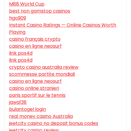
M88 World Cup
best non gamstop casinos
hgo909
Instant Casino Ratings — Online Casinos Worth
Playing
casino français crypto
casino en ligne neosurf
link pos4d
link pos4d
crypto casino australia review
scommesse partite mondiali
casino en ligne neosurf
casino online stranieri
paris sportif sur le tennis
jawa138
bulantogel login
real money casino Australia
jeetcity casino no deposit bonus codes
jeetcity casino review