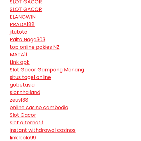
SLOT GACOR
SLOT GACOR
ELANGWIN
PRADA188
jitutoto
Paito Naga303
top online pokies NZ
MATA11
Link apk
Slot Gacor Gampang Menang
situs togel online
gobetasia
slot thailand
zeus138
online casino cambodia
Slot Gacor
slot alternatif
instant withdrawal casinos
link bola99