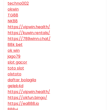
techno002
okwin
TG88
NK88
https://vipwin.health/
https://kuwin.rentals/
https://789winn.chat/
88k bet
ok win
jago79
slot gacor
toto slot
olxtoto
daftar bolagila
gelek4d
https://vipwin.health/
https://okfun.bingo/
https://ea888.io
888vi