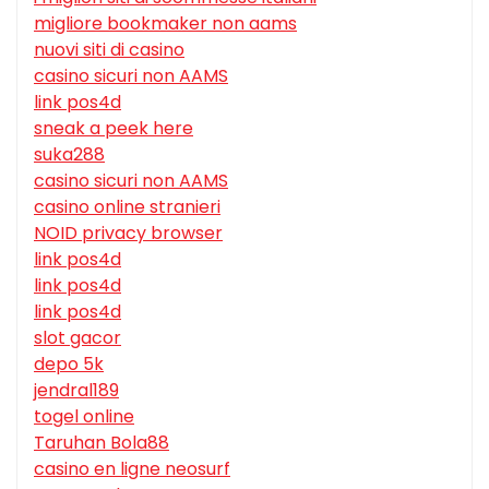
migliore bookmaker non aams
nuovi siti di casino
casino sicuri non AAMS
link pos4d
sneak a peek here
suka288
casino sicuri non AAMS
casino online stranieri
NOID privacy browser
link pos4d
link pos4d
link pos4d
slot gacor
depo 5k
jendral189
togel online
Taruhan Bola88
casino en ligne neosurf