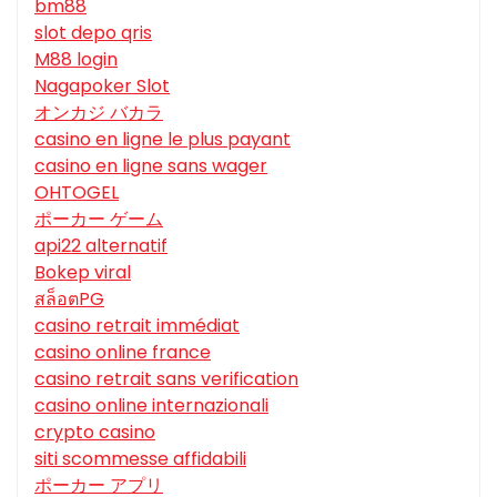
bm88
slot depo qris
M88 login
Nagapoker Slot
オンカジ バカラ
casino en ligne le plus payant
casino en ligne sans wager
OHTOGEL
ポーカー ゲーム
api22 alternatif
Bokep viral
สล็อตPG
casino retrait immédiat
casino online france
casino retrait sans verification
casino online internazionali
crypto casino
siti scommesse affidabili
ポーカー アプリ