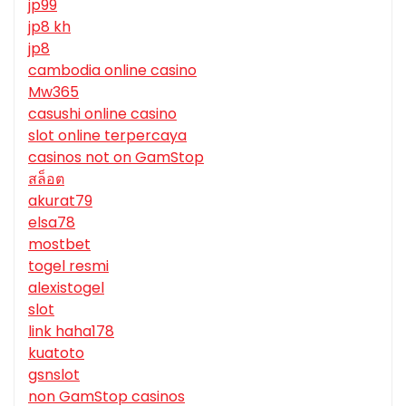
jp99
jp8 kh
jp8
cambodia online casino
Mw365
casushi online casino
slot online terpercaya
casinos not on GamStop
สล็อต
akurat79
elsa78
mostbet
togel resmi
alexistogel
slot
link haha178
kuatoto
gsnslot
non GamStop casinos