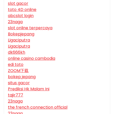
slot gacor
toto 4D online
abcslot login
23naga
slot online terpercaya
Bokepjepang
Ligaciputra
Ligaciputra
dk666kh
online casino cambodia
edi toto
ZOOM下载
bokep jepang
situs gacor
Prediksi Hk Malam Ini
tajir777
23naga
the french connection official
23naga