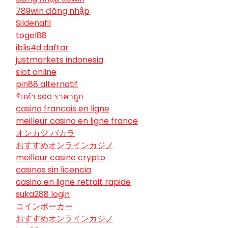
789win đăng nhập
Sildenafil
togel88
iblis4d daftar
justmarkets indonesia
slot online
pin88 alternatif
รับทํา seo ราคาถูก
casino francais en ligne
meilleur casino en ligne france
オンカジ バカラ
おすすめオンラインカジノ
meilleur casino crypto
casinos sin licencia
casino en ligne retrait rapide
suka288 login
コインポーカー
おすすめオンラインカジノ