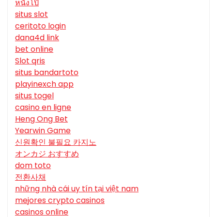
หนังโป๊
situs slot
ceritoto login
dana4d link
bet online
Slot qris
situs bandartoto
playinexch app
situs togel
casino en ligne
Heng Ong Bet
Yearwin Game
신원확인 불필요 카지노
オンカジ おすすめ
dom toto
전환사채
những nhà cái uy tín tại việt nam
mejores crypto casinos
casinos online