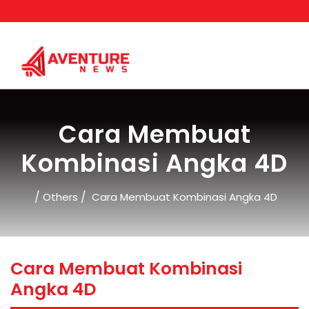
Skip
to
content
Cara Membuat
Kombinasi Angka 4D
/
/
Others
Cara Membuat Kombinasi Angka 4D
Cara Membuat Kombinasi
Angka 4D