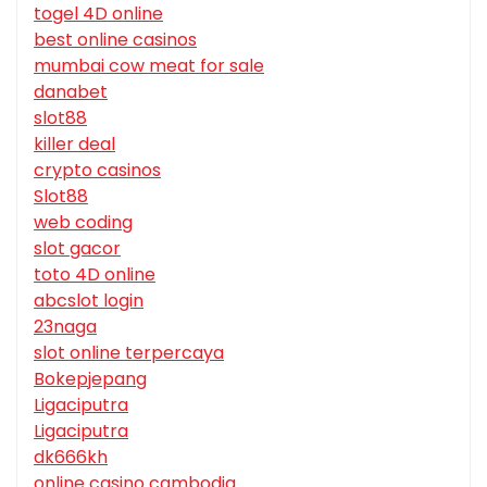
togel 4D online
best online casinos
mumbai cow meat for sale
danabet
slot88
killer deal
crypto casinos
Slot88
web coding
slot gacor
toto 4D online
abcslot login
23naga
slot online terpercaya
Bokepjepang
Ligaciputra
Ligaciputra
dk666kh
online casino cambodia