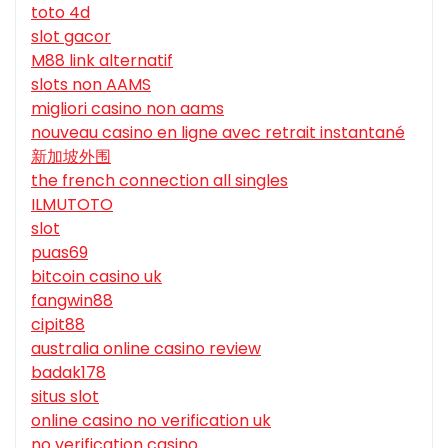
toto 4d
slot gacor
M88 link alternatif
slots non AAMS
migliori casino non aams
nouveau casino en ligne avec retrait instantané
新加坡外围
the french connection all singles
ILMUTOTO
slot
puas69
bitcoin casino uk
fangwin88
cipit88
australia online casino review
badak178
situs slot
online casino no verification uk
no verification casino