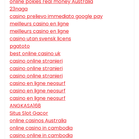
online pokies real money Australia
23naga
casino prelievo immediato google pay
meilleurs casino en ligne
meilleurs casino en ligne
casino utan svensk licens
pgatoto
best online casino uk
casino online stranieri
casino online stranieri
casino online stranieri
casino en ligne neosurf
casino en ligne neosurf
casino en ligne neosurf
ANGKASA168
Situs Slot Gacor
online casinos Australia
online casino in cambodia
casino online in cambodia