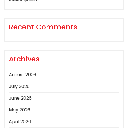
Recent Comments
Archives
August 2026
July 2026
June 2026
May 2026
April 2026