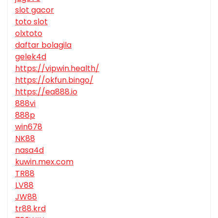
slot gacor
toto slot
olxtoto
daftar bolagila
gelek4d
https://vipwin.health/
https://okfun.bingo/
https://ea888.io
888vi
888p
win678
NK88
nasa4d
kuwin.mex.com
TR88
LV88
JW88
tr88.krd