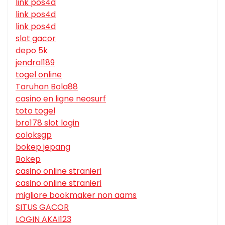
link pos4d
link pos4d
link pos4d
slot gacor
depo 5k
jendral189
togel online
Taruhan Bola88
casino en ligne neosurf
toto togel
bro178 slot login
coloksgp
bokep jepang
Bokep
casino online stranieri
casino online stranieri
migliore bookmaker non aams
SITUS GACOR
LOGIN AKAI123