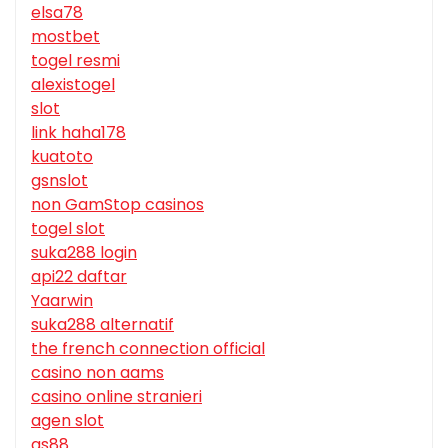
elsa78
mostbet
togel resmi
alexistogel
slot
link haha178
kuatoto
gsnslot
non GamStop casinos
togel slot
suka288 login
api22 daftar
Yaarwin
suka288 alternatif
the french connection official
casino non aams
casino online stranieri
agen slot
qs88