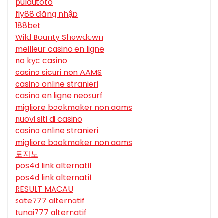
pulautoto
fly88 đăng nhập
188bet
Wild Bounty Showdown
meilleur casino en ligne
no kyc casino
casino sicuri non AAMS
casino online stranieri
casino en ligne neosurf
migliore bookmaker non aams
nuovi siti di casino
casino online stranieri
migliore bookmaker non aams
토지노
pos4d link alternatif
pos4d link alternatif
RESULT MACAU
sate777 alternatif
tunai777 alternatif