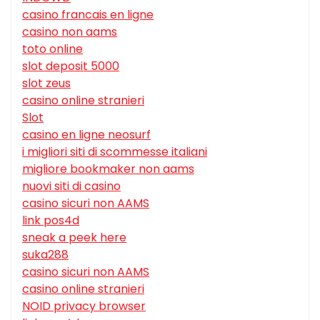
casino francais en ligne
casino non aams
toto online
slot deposit 5000
slot zeus
casino online stranieri
Slot
casino en ligne neosurf
i migliori siti di scommesse italiani
migliore bookmaker non aams
nuovi siti di casino
casino sicuri non AAMS
link pos4d
sneak a peek here
suka288
casino sicuri non AAMS
casino online stranieri
NOID privacy browser