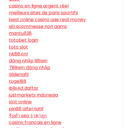
casino en ligne argent réel
meilleurs sites de paris sportifs
best online casino uae real money
siti scommesse non aams
mantul138
totobet login
toto slot
nk88.onl
đăng nhập 98win
789win đăng nhập
Sildenafil
togel88
iblis4d daftar
justmarkets indonesia
slot online
pin88 alternatif
รับทํา seo ราคาถูก
casino francais en ligne