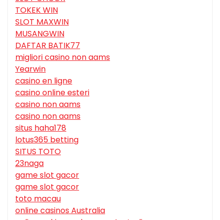
TOKEK WIN
SLOT MAXWIN
MUSANGWIN
DAFTAR BATIK77
migliori casino non aams
Yearwin
casino en ligne
casino online esteri
casino non aams
casino non aams
situs haha178
lotus365 betting
SITUS TOTO
23naga
game slot gacor
game slot gacor
toto macau
online casinos Australia