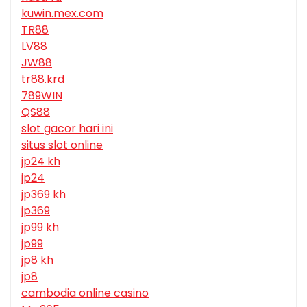
kuwin.mex.com
TR88
LV88
JW88
tr88.krd
789WIN
QS88
slot gacor hari ini
situs slot online
jp24 kh
jp24
jp369 kh
jp369
jp99 kh
jp99
jp8 kh
jp8
cambodia online casino