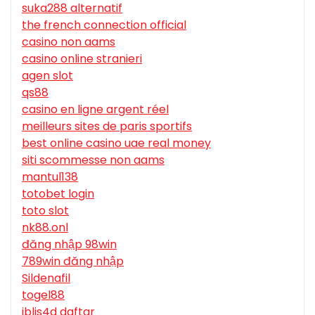
suka288 alternatif
the french connection official
casino non aams
casino online stranieri
agen slot
qs88
casino en ligne argent réel
meilleurs sites de paris sportifs
best online casino uae real money
siti scommesse non aams
mantul138
totobet login
toto slot
nk88.onl
đăng nhập 98win
789win đăng nhập
Sildenafil
togel88
iblis4d daftar