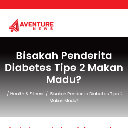
Skip
to
content
Bisakah Penderita
Diabetes Tipe 2 Makan
Madu?
/
/
Health & Fitness
Bisakah Penderita Diabetes Tipe 2
Makan Madu?