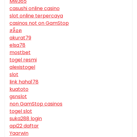
Mw365
casushi online casino
slot online terpercaya
casinos not on GamStop
สล็อต
akurat79
elsa78
mostbet
togel resmi
alexistogel
slot
link haha178
kuatoto
gsnslot
non GamStop casinos
togel slot
suka288 login
api22 daftar
Yaarwin