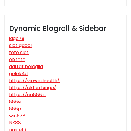
Dynamic Blogroll & Sidebar
jago79
slot gacor
toto slot
olxtoto
daftar bolagila
gelek4d
https://vipwin.health/
https://okfun.bingo/
https://ea888.io
888vi
888p
win678
NK88
nasa4d