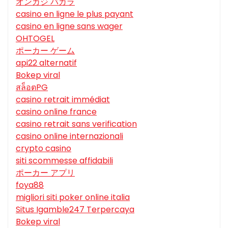
オンカジ バカラ
casino en ligne le plus payant
casino en ligne sans wager
OHTOGEL
ポーカー ゲーム
api22 alternatif
Bokep viral
สล็อตPG
casino retrait immédiat
casino online france
casino retrait sans verification
casino online internazionali
crypto casino
siti scommesse affidabili
ポーカー アプリ
foya88
migliori siti poker online italia
Situs Igamble247 Terpercaya
Bokep viral