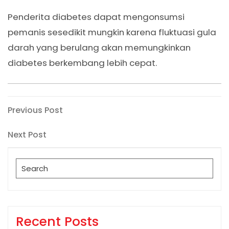
Penderita diabetes dapat mengonsumsi
pemanis sesedikit mungkin karena fluktuasi gula
darah yang berulang akan memungkinkan
diabetes berkembang lebih cepat.
Post
Previous
Previous Post
Post
navigation
Next
Next Post
Post
Search
for:
Recent Posts