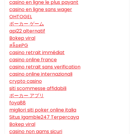
casino en ligne le plus payant
casino en ligne sans wager
OHTOGEL
ポーカー ゲーム
api22 alternatif
Bokep viral
สล็อตPG
casino retrait immédiat
casino online france
casino retrait sans verification
casino online internazionali
crypto casino
siti scommesse affidabili
ポーカー アプリ
foya88
migliori siti poker online italia
Situs Igamble247 Terpercaya
Bokep viral
casino non aams sicuri