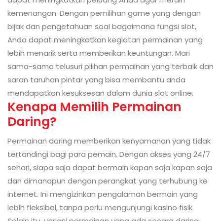
kemenangan. Dengan pemilihan game yang dengan
bijak dan pengetahuan soal bagaimana fungsi slot,
Anda dapat meningkatkan kegiatan permainan yang
lebih menarik serta memberikan keuntungan. Mari
sama-sama telusuri pilihan permainan yang terbaik dan
saran taruhan pintar yang bisa membantu anda
mendapatkan kesuksesan dalam dunia slot online.
Kenapa Memilih Permainan
Daring?
Permainan daring memberikan kenyamanan yang tidak
tertandingi bagi para pemain. Dengan akses yang 24/7
sehari, siapa saja dapat bermain kapan saja kapan saja
dan dimanapun dengan perangkat yang terhubung ke
internet. Ini mengizinkan pengalaman bermain yang
lebih fleksibel, tanpa perlu mengunjungi kasino fisik.
Selain itu, variasi permainan yang ada secara daring