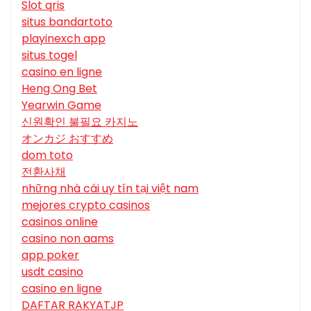
Slot qris
situs bandartoto
playinexch app
situs togel
casino en ligne
Heng Ong Bet
Yearwin Game
신원확인 불필요 카지노
オンカジ おすすめ
dom toto
전환사채
những nhà cái uy tín tại việt nam
mejores crypto casinos
casinos online
casino non aams
app poker
usdt casino
casino en ligne
DAFTAR RAKYATJP