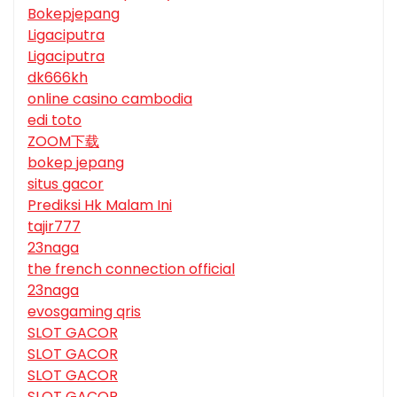
Bokepjepang
Ligaciputra
Ligaciputra
dk666kh
online casino cambodia
edi toto
ZOOM下载
bokep jepang
situs gacor
Prediksi Hk Malam Ini
tajir777
23naga
the french connection official
23naga
evosgaming qris
SLOT GACOR
SLOT GACOR
SLOT GACOR
SLOT GACOR