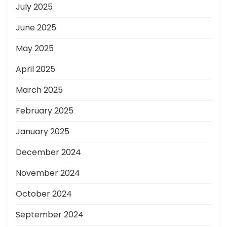
July 2025
June 2025
May 2025
April 2025
March 2025
February 2025
January 2025
December 2024
November 2024
October 2024
September 2024