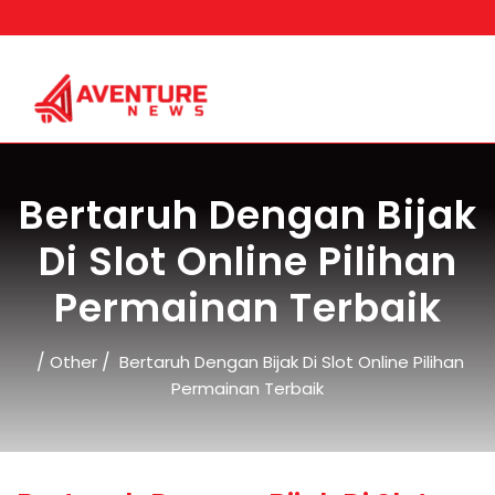
Skip
to
content
Bertaruh Dengan Bijak
Di Slot Online Pilihan
Permainan Terbaik
/
/
Other
Bertaruh Dengan Bijak Di Slot Online Pilihan
Permainan Terbaik