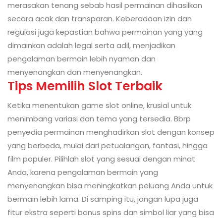
merasakan tenang sebab hasil permainan dihasilkan
secara acak dan transparan. Keberadaan izin dan
regulasi juga kepastian bahwa permainan yang yang
dimainkan adalah legal serta adil, menjadikan
pengalaman bermain lebih nyaman dan
menyenangkan dan menyenangkan.
Tips Memilih Slot Terbaik
Ketika menentukan game slot online, krusial untuk
menimbang variasi dan tema yang tersedia. Bbrp
penyedia permainan menghadirkan slot dengan konsep
yang berbeda, mulai dari petualangan, fantasi, hingga
film populer. Pilihlah slot yang sesuai dengan minat
Anda, karena pengalaman bermain yang
menyenangkan bisa meningkatkan peluang Anda untuk
bermain lebih lama. Di samping itu, jangan lupa juga
fitur ekstra seperti bonus spins dan simbol liar yang bisa