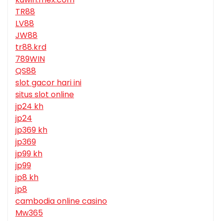
TR88
LV88
JW88
tr88.krd
789WIN
QS88
slot gacor hari ini
situs slot online
jp24 kh
jp24
jp369 kh
jp369
jp99 kh
jp99
jp8 kh
jp8
cambodia online casino
Mw365