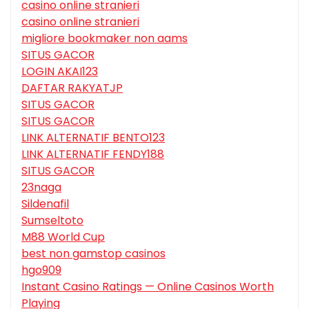
casino online stranieri
casino online stranieri
migliore bookmaker non aams
SITUS GACOR
LOGIN AKAI123
DAFTAR RAKYATJP
SITUS GACOR
SITUS GACOR
LINK ALTERNATIF BENTO123
LINK ALTERNATIF FENDY188
SITUS GACOR
23naga
Sildenafil
Sumseltoto
M88 World Cup
best non gamstop casinos
hgo909
Instant Casino Ratings — Online Casinos Worth
Playing