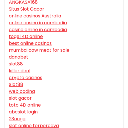
ANGKASA168
Situs Slot Gacor
online casinos Australia
online casino in cambodia
casino online in cambodia
togel 4D online
best online casinos
mumbai cow meat for sale
danabet
slot88
killer deal
crypto casinos
Slot88
web coding
slot gacor
toto 4D online
abcslot login
23naga
slot online terpercaya