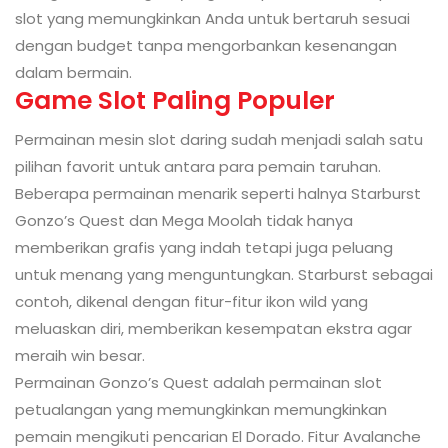
slot yang memungkinkan Anda untuk bertaruh sesuai
dengan budget tanpa mengorbankan kesenangan
dalam bermain.
Game Slot Paling Populer
Permainan mesin slot daring sudah menjadi salah satu
pilihan favorit untuk antara para pemain taruhan.
Beberapa permainan menarik seperti halnya Starburst
Gonzo’s Quest dan Mega Moolah tidak hanya
memberikan grafis yang indah tetapi juga peluang
untuk menang yang menguntungkan. Starburst sebagai
contoh, dikenal dengan fitur-fitur ikon wild yang
meluaskan diri, memberikan kesempatan ekstra agar
meraih win besar.
Permainan Gonzo’s Quest adalah permainan slot
petualangan yang memungkinkan memungkinkan
pemain mengikuti pencarian El Dorado. Fitur Avalanche