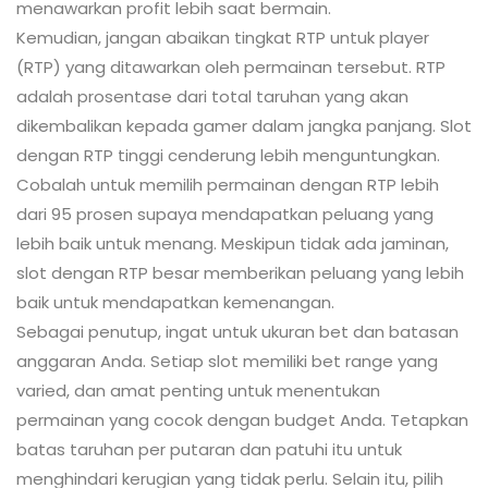
menawarkan profit lebih saat bermain.
Kemudian, jangan abaikan tingkat RTP untuk player
(RTP) yang ditawarkan oleh permainan tersebut. RTP
adalah prosentase dari total taruhan yang akan
dikembalikan kepada gamer dalam jangka panjang. Slot
dengan RTP tinggi cenderung lebih menguntungkan.
Cobalah untuk memilih permainan dengan RTP lebih
dari 95 prosen supaya mendapatkan peluang yang
lebih baik untuk menang. Meskipun tidak ada jaminan,
slot dengan RTP besar memberikan peluang yang lebih
baik untuk mendapatkan kemenangan.
Sebagai penutup, ingat untuk ukuran bet dan batasan
anggaran Anda. Setiap slot memiliki bet range yang
varied, dan amat penting untuk menentukan
permainan yang cocok dengan budget Anda. Tetapkan
batas taruhan per putaran dan patuhi itu untuk
menghindari kerugian yang tidak perlu. Selain itu, pilih