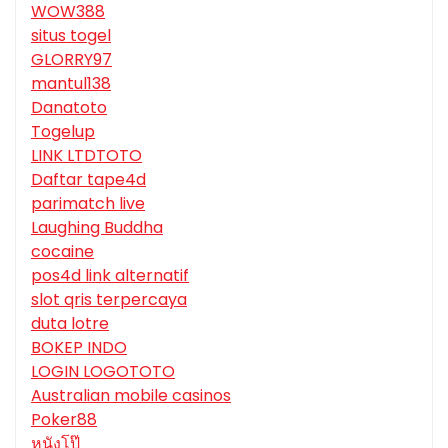
WOW388
situs togel
GLORRY97
mantul138
Danatoto
Togelup
LINK LTDTOTO
Daftar tape4d
parimatch live
Laughing Buddha
cocaine
pos4d link alternatif
slot qris terpercaya
duta lotre
BOKEP INDO
LOGIN LOGOTOTO
Australian mobile casinos
Poker88
หนังโป๊