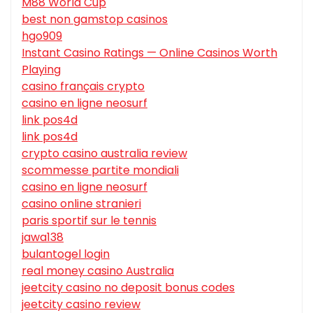
M88 World Cup
best non gamstop casinos
hgo909
Instant Casino Ratings — Online Casinos Worth
Playing
casino français crypto
casino en ligne neosurf
link pos4d
link pos4d
crypto casino australia review
scommesse partite mondiali
casino en ligne neosurf
casino online stranieri
paris sportif sur le tennis
jawa138
bulantogel login
real money casino Australia
jeetcity casino no deposit bonus codes
jeetcity casino review