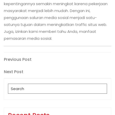
kepentingannya semakin meningkat karena pekerjaan
masyarakat menjadi lebih mudah. Dengan ini,
penggunaan saluran media sosial menjadi satu-
satunya tujuan dalam meningkatkan traffic situs web.
Juga, izinkan kami memberi tahu Anda, manfaat
pemasaran media sosial.
Post
Previous
Previous Post
Post
navigation
Next
Next Post
Post
Search
for: