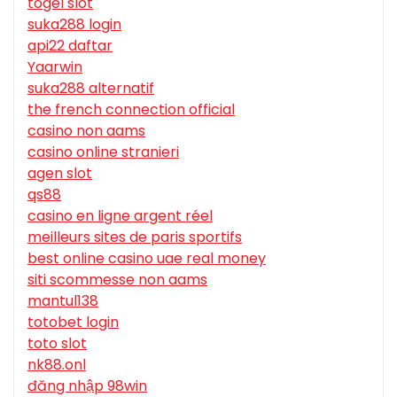
togel slot
suka288 login
api22 daftar
Yaarwin
suka288 alternatif
the french connection official
casino non aams
casino online stranieri
agen slot
qs88
casino en ligne argent réel
meilleurs sites de paris sportifs
best online casino uae real money
siti scommesse non aams
mantul138
totobet login
toto slot
nk88.onl
đăng nhập 98win