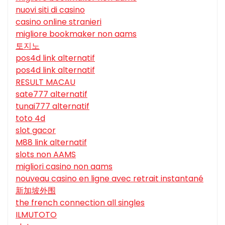
nuovi siti di casino
casino online stranieri
migliore bookmaker non aams
토지노
pos4d link alternatif
pos4d link alternatif
RESULT MACAU
sate777 alternatif
tunai777 alternatif
toto 4d
slot gacor
M88 link alternatif
slots non AAMS
migliori casino non aams
nouveau casino en ligne avec retrait instantané
新加坡外围
the french connection all singles
ILMUTOTO