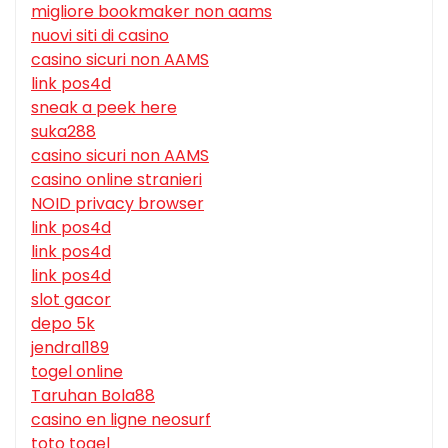
migliore bookmaker non aams
nuovi siti di casino
casino sicuri non AAMS
link pos4d
sneak a peek here
suka288
casino sicuri non AAMS
casino online stranieri
NOID privacy browser
link pos4d
link pos4d
link pos4d
slot gacor
depo 5k
jendral189
togel online
Taruhan Bola88
casino en ligne neosurf
toto togel