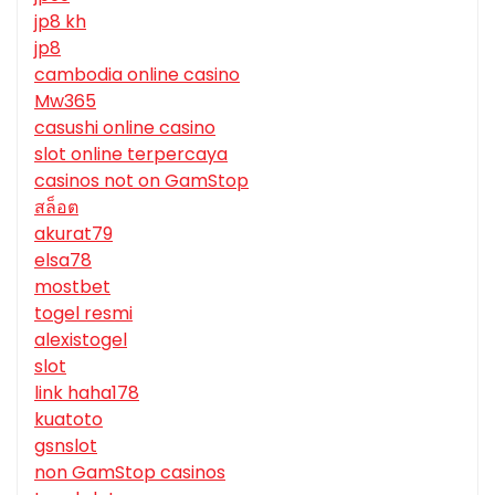
jp8 kh
jp8
cambodia online casino
Mw365
casushi online casino
slot online terpercaya
casinos not on GamStop
สล็อต
akurat79
elsa78
mostbet
togel resmi
alexistogel
slot
link haha178
kuatoto
gsnslot
non GamStop casinos