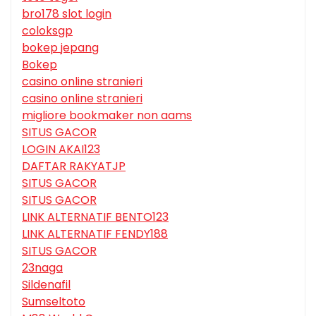
bro178 slot login
coloksgp
bokep jepang
Bokep
casino online stranieri
casino online stranieri
migliore bookmaker non aams
SITUS GACOR
LOGIN AKAI123
DAFTAR RAKYATJP
SITUS GACOR
SITUS GACOR
LINK ALTERNATIF BENTO123
LINK ALTERNATIF FENDY188
SITUS GACOR
23naga
Sildenafil
Sumseltoto