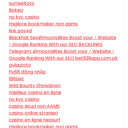
sumseltoto
Bokep
no kyc casino
migliore bookmaker non aams
link pos4d
Blackhat Seo@moonalites Boost your ↑ Website
↑ Google Ranking With our SEO BACKLINKS
Telegram: @moonalites Boost your ↑ Website ↑
Google Ranking With our SEO bet939app.com.pk
pulautoto
fly88 đăng nhập
188bet
Wild Bounty Showdown
meilleur casino en ligne
no kyc casino
casino sicuri non AAMS
casino online stranieri
casino en ligne neosurf
migliore bookmaker non aams