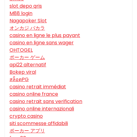
slot depo qris
M88 login
Nagapoker Slot
オンカジ バカラ
casino en ligne le plus payant
casino en ligne sans wager
OHTOGEL
ポーカー ゲーム
api22 alternatif
Bokep viral
สล็อตPG
casino retrait immédiat
casino online france
casino retrait sans verification
casino online internazionali
crypto casino
siti scommesse affidabili
ポーカー アプリ