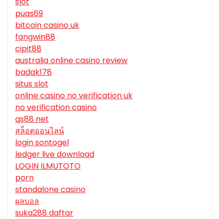
slot
puas69
bitcoin casino uk
fangwin88
cipit88
australia online casino review
badak178
situs slot
online casino no verification uk
no verification casino
qs88 net
สล็อตออนไลน์
login sontogel
ledger live download
LOGIN ILMUTOTO
porn
standalone casino
ผลบอล
suka288 daftar