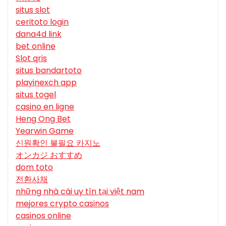
situs slot
ceritoto login
dana4d link
bet online
Slot qris
situs bandartoto
playinexch app
situs togel
casino en ligne
Heng Ong Bet
Yearwin Game
신원확인 불필요 카지노
オンカジ おすすめ
dom toto
전환사채
những nhà cái uy tín tại việt nam
mejores crypto casinos
casinos online