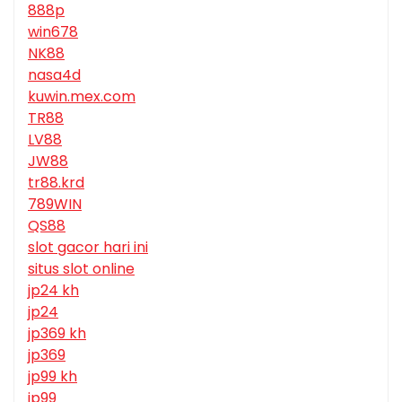
888p
win678
NK88
nasa4d
kuwin.mex.com
TR88
LV88
JW88
tr88.krd
789WIN
QS88
slot gacor hari ini
situs slot online
jp24 kh
jp24
jp369 kh
jp369
jp99 kh
jp99