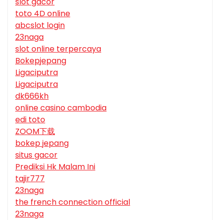
slot gacor
toto 4D online
abcslot login
23naga
slot online terpercaya
Bokepjepang
Ligaciputra
Ligaciputra
dk666kh
online casino cambodia
edi toto
ZOOM下载
bokep jepang
situs gacor
Prediksi Hk Malam Ini
tajir777
23naga
the french connection official
23naga