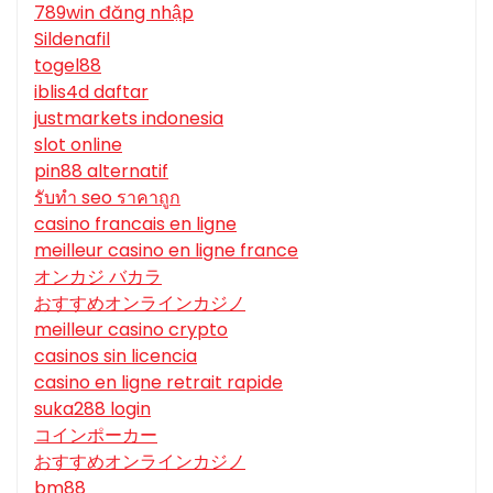
789win đăng nhập
Sildenafil
togel88
iblis4d daftar
justmarkets indonesia
slot online
pin88 alternatif
รับทํา seo ราคาถูก
casino francais en ligne
meilleur casino en ligne france
オンカジ バカラ
おすすめオンラインカジノ
meilleur casino crypto
casinos sin licencia
casino en ligne retrait rapide
suka288 login
コインポーカー
おすすめオンラインカジノ
bm88