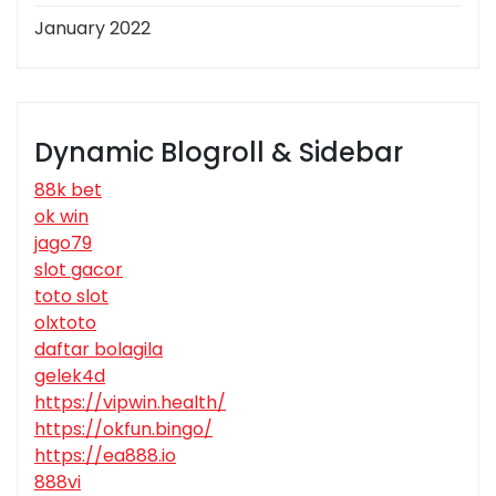
January 2022
Dynamic Blogroll & Sidebar
88k bet
ok win
jago79
slot gacor
toto slot
olxtoto
daftar bolagila
gelek4d
https://vipwin.health/
https://okfun.bingo/
https://ea888.io
888vi