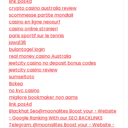
link pos4d
crypto casino australia review
scommesse partite mondiali
casino en ligne neosurf
casino online stranieri
paris sportif sur le tennis
jawa138
bulantogel login
real money casino Australia
jeetcity casino no deposit bonus codes
jeetcity casino review
sumseltoto
Bokep
no kyc casino
migliore bookmaker non aams
link pos4d
Blackhat Seo@moonalites Boost your ↑ Website
↑ Google Ranking With our SEO BACKLINKS
Telegram: @moonalites Boost your ↑ Website ↑