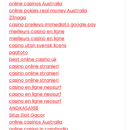
online casinos Australia
online pokies real money Australia
23naga
casino prelievo immediato google pay
meilleurs casino en ligne
meilleurs casino en ligne
casino utan svensk licens
pgatoto
best online casino uk
casino online stranieri
casino online stranieri
casino online stranieri
casino en ligne neosurf
casino en ligne neosurf
casino en ligne neosurf
ANGKASA168
Situs Slot Gacor
online casinos Australia
online casino in cambodia