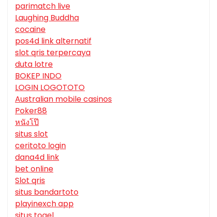
parimatch live
Laughing Buddha
cocaine
pos4d link alternatif
slot qris terpercaya
duta lotre
BOKEP INDO
LOGIN LOGOTOTO
Australian mobile casinos
Poker88
หนังโป๊
situs slot
ceritoto login
dana4d link
bet online
Slot qris
situs bandartoto
playinexch app
situs togel