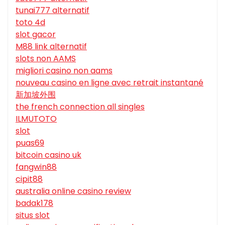
tunai777 alternatif
toto 4d
slot gacor
M88 link alternatif
slots non AAMS
migliori casino non aams
nouveau casino en ligne avec retrait instantané
新加坡外围
the french connection all singles
ILMUTOTO
slot
puas69
bitcoin casino uk
fangwin88
cipit88
australia online casino review
badak178
situs slot