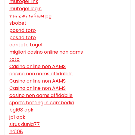
mutogel link
mutogel login
ทดลองเล่นสล็อต pg
sbobet
pos4d toto
pos4d toto
ceritoto togel
migliori casino online non aams
toto
Casino online non AAMS
casino non aams affidabile
Casino online non AAMS
Casino online non AAMS
casino non aams affidabile
sports betting in cambodia
bg168 apk
jp1 apk
situs dunia77
hd108