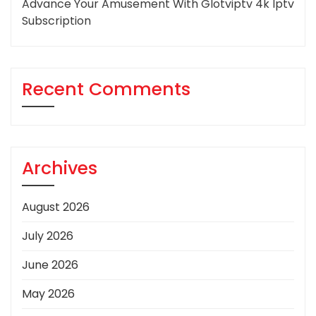
Advance Your Amusement With Glotviptv 4k Iptv
Subscription
Recent Comments
Archives
August 2026
July 2026
June 2026
May 2026