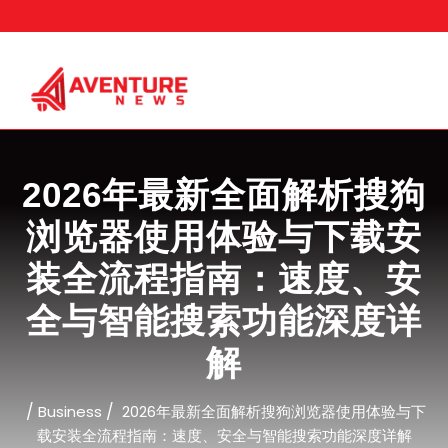
Skip
to
content
2026年最新全面解析搜狗
浏览器使用体验与下载安
装全流程指南：速度、安
全与智能搜索功能深度详
解
/
/
Business
2026年最新全面解析搜狗浏览器使用体验与下
载安装全流程指南：速度、安全与智能搜索功能深度详解