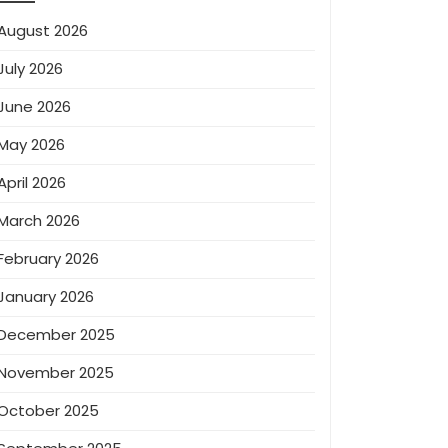
August 2026
July 2026
June 2026
May 2026
April 2026
March 2026
February 2026
January 2026
December 2025
November 2025
October 2025