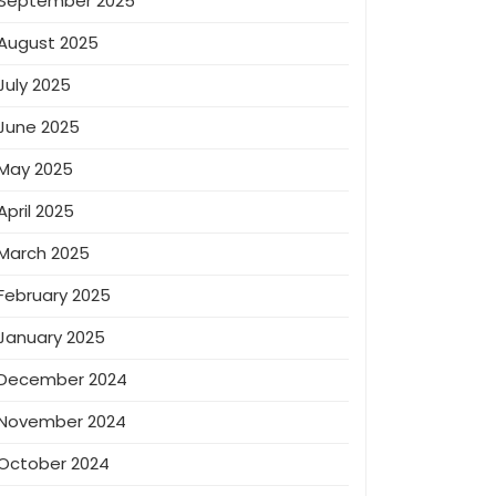
September 2025
August 2025
July 2025
June 2025
May 2025
April 2025
March 2025
February 2025
January 2025
December 2024
November 2024
October 2024