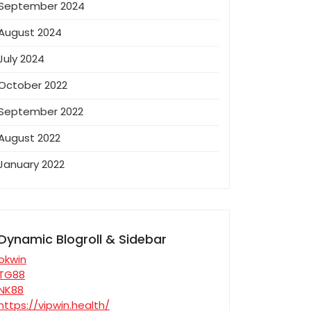
September 2024
August 2024
July 2024
October 2022
September 2022
August 2022
January 2022
Dynamic Blogroll & Sidebar
okwin
TG88
NK88
https://vipwin.health/