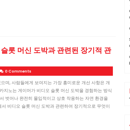
 슬롯 머신 도박과 관련된 장기적 관
0 Comments
으며, 사람들에게 보여지는 가장 흥미로운 개선 사항은 개
실 카지노는 게이머가 비디오 슬롯 머신 도박을 경험하는 방식
서 벗어나 완전히 몰입적이고 상호 작용하는 자연 환경을
에서 비디오 슬롯 머신 도박과 관련하여 장기적으로 무엇이