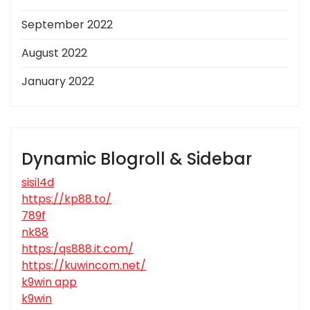
September 2022
August 2022
January 2022
Dynamic Blogroll & Sidebar
sisil4d
https://kp88.to/
789f
nk88
https:/qs888.it.com/
https://kuwincom.net/
k9win app
k9win