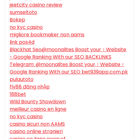
jeetcity casino review
sumseltoto
Bokep
no kyc casino
migliore bookmaker non aams
link pos4d
Blackhat Seo@moonalites Boost your ↑ Website
↑ Google Ranking With our SEO BACKLINKS
Telegram: @moonalites Boost your ↑ Website ↑
Google Ranking With our SEO bet939app.com.pk
pulautoto
fly88 đăng nhập
188bet
Wild Bounty Showdown
meilleur casino en ligne
no kyc casino
casino sicuri non AAMS
casino online stranieri
casino en ligne neosurf