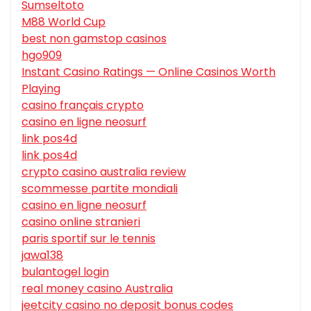
Sumseltoto
M88 World Cup
best non gamstop casinos
hgo909
Instant Casino Ratings — Online Casinos Worth
Playing
casino français crypto
casino en ligne neosurf
link pos4d
link pos4d
crypto casino australia review
scommesse partite mondiali
casino en ligne neosurf
casino online stranieri
paris sportif sur le tennis
jawa138
bulantogel login
real money casino Australia
jeetcity casino no deposit bonus codes