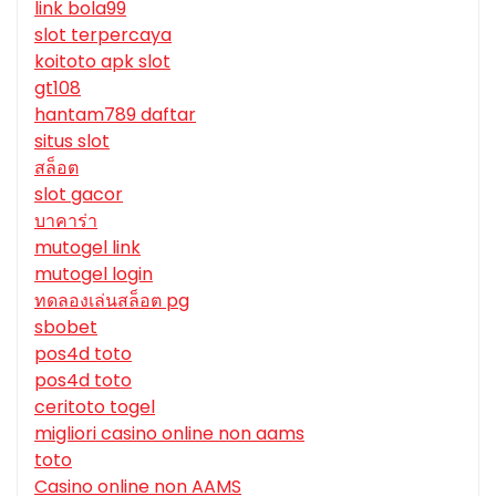
link bola99
slot terpercaya
koitoto apk slot
gt108
hantam789 daftar
situs slot
สล็อต
slot gacor
บาคาร่า
mutogel link
mutogel login
ทดลองเล่นสล็อต pg
sbobet
pos4d toto
pos4d toto
ceritoto togel
migliori casino online non aams
toto
Casino online non AAMS