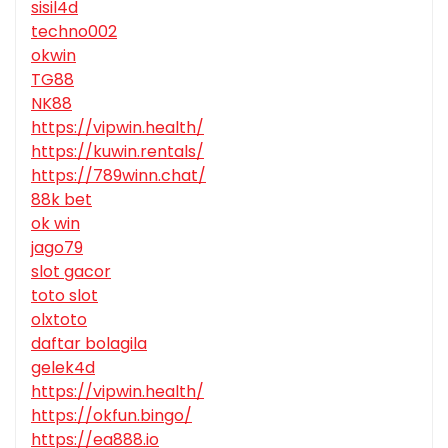
sisil4d
techno002
okwin
TG88
NK88
https://vipwin.health/
https://kuwin.rentals/
https://789winn.chat/
88k bet
ok win
jago79
slot gacor
toto slot
olxtoto
daftar bolagila
gelek4d
https://vipwin.health/
https://okfun.bingo/
https://ea888.io