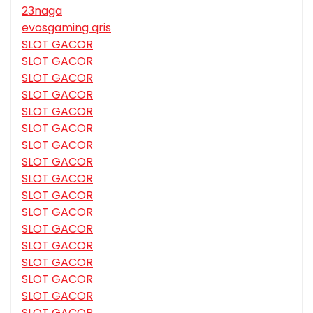
23naga
evosgaming qris
SLOT GACOR
SLOT GACOR
SLOT GACOR
SLOT GACOR
SLOT GACOR
SLOT GACOR
SLOT GACOR
SLOT GACOR
SLOT GACOR
SLOT GACOR
SLOT GACOR
SLOT GACOR
SLOT GACOR
SLOT GACOR
SLOT GACOR
SLOT GACOR
SLOT GACOR