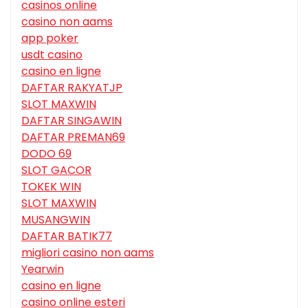
casinos online
casino non aams
app poker
usdt casino
casino en ligne
DAFTAR RAKYATJP
SLOT MAXWIN
DAFTAR SINGAWIN
DAFTAR PREMAN69
DODO 69
SLOT GACOR
TOKEK WIN
SLOT MAXWIN
MUSANGWIN
DAFTAR BATIK77
migliori casino non aams
Yearwin
casino en ligne
casino online esteri