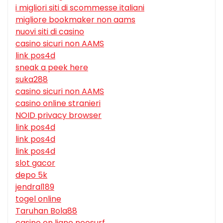
i migliori siti di scommesse italiani
migliore bookmaker non aams
nuovi siti di casino
casino sicuri non AAMS
link pos4d
sneak a peek here
suka288
casino sicuri non AAMS
casino online stranieri
NOID privacy browser
link pos4d
link pos4d
link pos4d
slot gacor
depo 5k
jendral189
togel online
Taruhan Bola88
casino en ligne neosurf