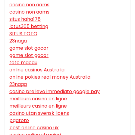
casino non aams
casino non aams
situs haha178
lotus365 betting
SITUS TOTO
23naga
game slot gacor
game slot gacor
toto macau
online casinos Australia
online pokies real money Australia
23naga
casino prelievo immediato google pay
meilleurs casino en ligne
meilleurs casino en ligne
casino utan svensk licens
pgatoto
best online casino uk
casino online stranieri