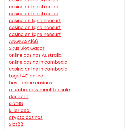
casino online stranieri
casino online stranieri
casino en ligne neosurf
casino en ligne neosurf
casino en ligne neosurf
ANGKASA168
Situs Slot Gacor
online casinos Australia
online casino in cambodia
casino online in cambodia
togel 4D online
best online casinos
mumbai cow meat for sale
danabet
slot88
killer deal
crypto casinos
Slot88