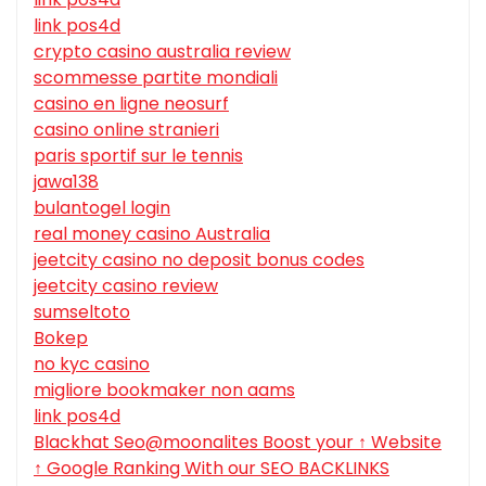
link pos4d
crypto casino australia review
scommesse partite mondiali
casino en ligne neosurf
casino online stranieri
paris sportif sur le tennis
jawa138
bulantogel login
real money casino Australia
jeetcity casino no deposit bonus codes
jeetcity casino review
sumseltoto
Bokep
no kyc casino
migliore bookmaker non aams
link pos4d
Blackhat Seo@moonalites Boost your ↑ Website
↑ Google Ranking With our SEO BACKLINKS