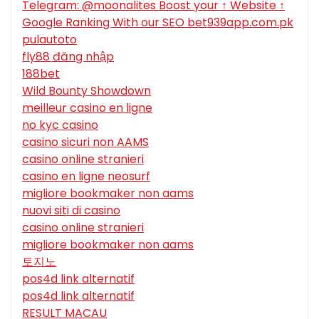
Telegram: @moonalites Boost your ↑ Website ↑
Google Ranking With our SEO bet939app.com.pk
pulautoto
fly88 đăng nhập
188bet
Wild Bounty Showdown
meilleur casino en ligne
no kyc casino
casino sicuri non AAMS
casino online stranieri
casino en ligne neosurf
migliore bookmaker non aams
nuovi siti di casino
casino online stranieri
migliore bookmaker non aams
토지노
pos4d link alternatif
pos4d link alternatif
RESULT MACAU