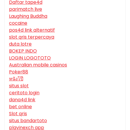
Daftar tape4d
parimatch live
Laughing Buddha
cocaine
pos4d link alternatif
slot qris terpercaya
duta lotre
BOKEP INDO
LOGIN LOGOTOTO
Australian mobile casinos
Poker88
หนังโป๊
situs slot
ceritoto login
dana4d link
bet online
Slot qris
situs bandartoto
playinexch app