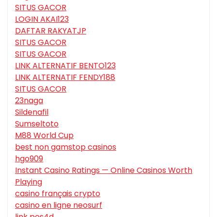
SITUS GACOR
LOGIN AKAI123
DAFTAR RAKYATJP
SITUS GACOR
SITUS GACOR
LINK ALTERNATIF BENTO123
LINK ALTERNATIF FENDY188
SITUS GACOR
23naga
Sildenafil
Sumseltoto
M88 World Cup
best non gamstop casinos
hgo909
Instant Casino Ratings — Online Casinos Worth
Playing
casino français crypto
casino en ligne neosurf
link pos4d