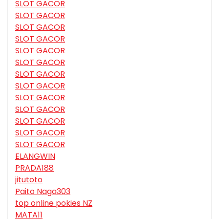
SLOT GACOR
SLOT GACOR
SLOT GACOR
SLOT GACOR
SLOT GACOR
SLOT GACOR
SLOT GACOR
SLOT GACOR
SLOT GACOR
SLOT GACOR
SLOT GACOR
SLOT GACOR
SLOT GACOR
ELANGWIN
PRADA188
jitutoto
Paito Naga303
top online pokies NZ
MATA11