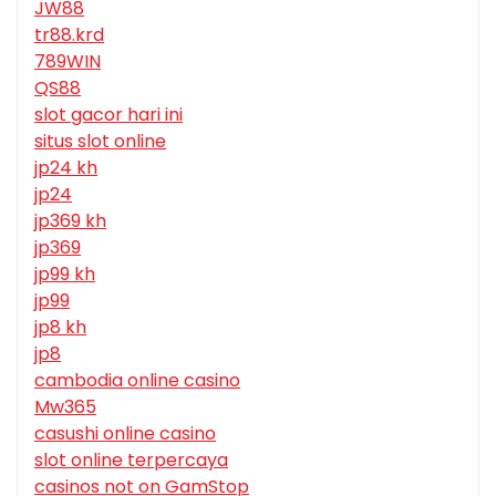
JW88
tr88.krd
789WIN
QS88
slot gacor hari ini
situs slot online
jp24 kh
jp24
jp369 kh
jp369
jp99 kh
jp99
jp8 kh
jp8
cambodia online casino
Mw365
casushi online casino
slot online terpercaya
casinos not on GamStop