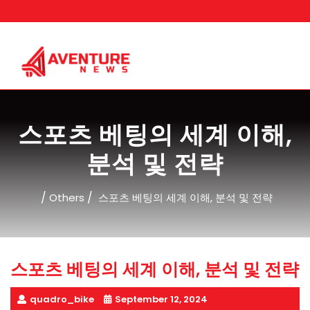
Skip
to
content
스포츠 베팅의 세계 이해,
분석 및 전략
/
/
Others
스포츠 베팅의 세계 이해, 분석 및 전략
스포츠 베팅의 세계 이해, 분석 및 전략
quadro_bike
September 12, 2024