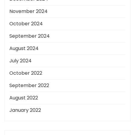
November 2024
October 2024
September 2024
August 2024
July 2024
October 2022
September 2022
August 2022
January 2022