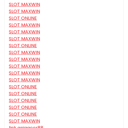
SLOT MAXWIN
SLOT MAXWIN
SLOT ONLINE
SLOT MAXWIN
SLOT MAXWIN
SLOT MAXWIN
SLOT ONLINE
SLOT MAXWIN
SLOT MAXWIN
SLOT MAXWIN
SLOT MAXWIN
SLOT MAXWIN
SLOT ONLINE
SLOT ONLINE
SLOT ONLINE
SLOT ONLINE
SLOT ONLINE
SLOT MAXWIN
link apigacor88