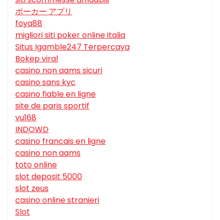
ポーカー アプリ
foya88
migliori siti poker online italia
Situs Igamble247 Terpercaya
Bokep viral
casino non aams sicuri
casino sans kyc
casino fiable en ligne
site de paris sportif
vu168
INDOWD
casino francais en ligne
casino non aams
toto online
slot deposit 5000
slot zeus
casino online stranieri
Slot