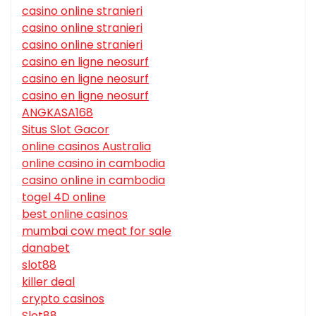
casino online stranieri
casino online stranieri
casino online stranieri
casino en ligne neosurf
casino en ligne neosurf
casino en ligne neosurf
ANGKASA168
Situs Slot Gacor
online casinos Australia
online casino in cambodia
casino online in cambodia
togel 4D online
best online casinos
mumbai cow meat for sale
danabet
slot88
killer deal
crypto casinos
Slot88