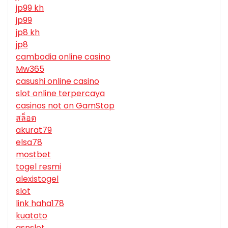
jp99 kh
jp99
jp8 kh
jp8
cambodia online casino
Mw365
casushi online casino
slot online terpercaya
casinos not on GamStop
สล็อต
akurat79
elsa78
mostbet
togel resmi
alexistogel
slot
link haha178
kuatoto
gsnslot