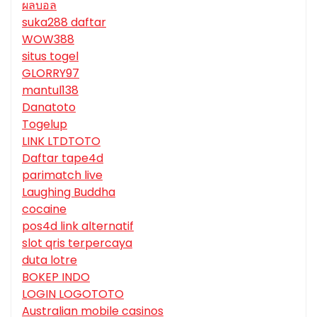
ผลบอล
suka288 daftar
WOW388
situs togel
GLORRY97
mantul138
Danatoto
Togelup
LINK LTDTOTO
Daftar tape4d
parimatch live
Laughing Buddha
cocaine
pos4d link alternatif
slot qris terpercaya
duta lotre
BOKEP INDO
LOGIN LOGOTOTO
Australian mobile casinos