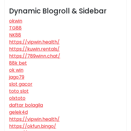
Dynamic Blogroll & Sidebar
okwin
TG88
NK88
https://vipwin.health/
https://kuwin.rentals/
https://789winn.chat/
88k bet
ok win
jago79
slot gacor
toto slot
olxtoto
daftar bolagila
gelek4d
https://vipwin.health/
https://okfun.bingo/