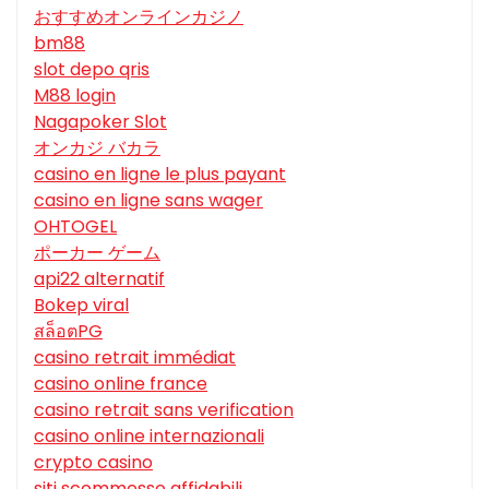
おすすめオンラインカジノ
bm88
slot depo qris
M88 login
Nagapoker Slot
オンカジ バカラ
casino en ligne le plus payant
casino en ligne sans wager
OHTOGEL
ポーカー ゲーム
api22 alternatif
Bokep viral
สล็อตPG
casino retrait immédiat
casino online france
casino retrait sans verification
casino online internazionali
crypto casino
siti scommesse affidabili