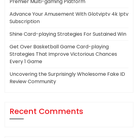
Premier Multi-gaming Platform
Advance Your Amusement With Glotviptv 4k Iptv
Subscription
Shine Card-playing Strategies For Sustained Win
Get Over Basketball Game Card-playing
Strategies That Improve Victorious Chances
Every 1 Game
Uncovering the Surprisingly Wholesome Fake ID
Review Community
Recent Comments