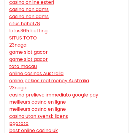
casino online esteri
casino non aams
casino non aams
situs haha178
lotus365 betting
SITUS TOTO
23naga
game slot gacor
game slot gacor
toto macau
online casinos Australia
online pokies real money Australia
23naga
casino prelievo immediato google pay
meilleurs casino en ligne
meilleurs casino en ligne
casino utan svensk licens
pgatoto
best online casino uk