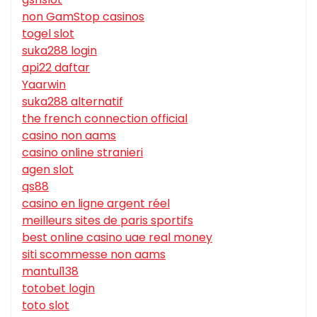
non GamStop casinos
togel slot
suka288 login
api22 daftar
Yaarwin
suka288 alternatif
the french connection official
casino non aams
casino online stranieri
agen slot
qs88
casino en ligne argent réel
meilleurs sites de paris sportifs
best online casino uae real money
siti scommesse non aams
mantul138
totobet login
toto slot