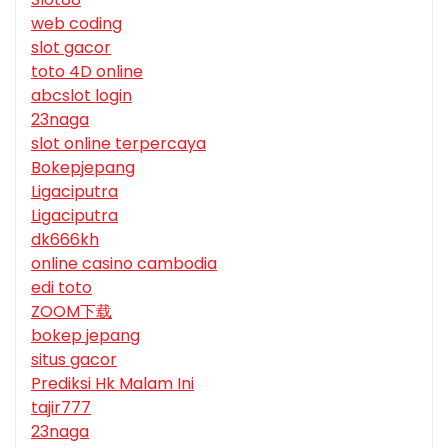
web coding
slot gacor
toto 4D online
abcslot login
23naga
slot online terpercaya
Bokepjepang
Ligaciputra
Ligaciputra
dk666kh
online casino cambodia
edi toto
ZOOM下载
bokep jepang
situs gacor
Prediksi Hk Malam Ini
tajir777
23naga