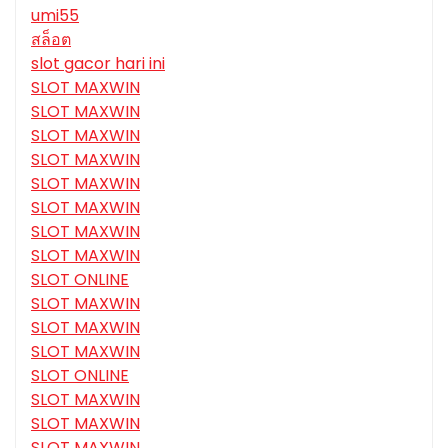
umi55
สล็อต
slot gacor hari ini
SLOT MAXWIN
SLOT MAXWIN
SLOT MAXWIN
SLOT MAXWIN
SLOT MAXWIN
SLOT MAXWIN
SLOT MAXWIN
SLOT MAXWIN
SLOT ONLINE
SLOT MAXWIN
SLOT MAXWIN
SLOT MAXWIN
SLOT ONLINE
SLOT MAXWIN
SLOT MAXWIN
SLOT MAXWIN