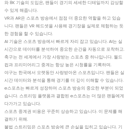
와 8K 기술의 도입은, 팬들이 경기의 세세한 디테일까지 감상할
수 있게 해줍니다.
VR과 AR은 스포츠 방송에서 점점 더 중요한 역할을 하고 있습
니다. 팬들은 VR 헤드셋을 사용해 경기장을 실제로 체험하는 듯
한 경험을 할 수 있습니다.
AI 기술은 스포츠 방송에서 빠르게 자리 잡고 있습니다. AI는 실
시간으로 데이터를 분석하여 중요한 순간을 자동으로 포착하고.
축구는 전 세계에서 가장 사랑받는 스포츠 중 하나입니다. 월드
컵과 프리미어리그 중계는 항상 높은 시청률을 기록하며.
야구는 한국에서 오랫동안 사랑받아온 스포츠입니다. 팬들은 실
시간 데이터와 분석을 통해 경기를 더 깊이 이해할 수 있습니다.
e스포츠는 빠르게 성장하며 스포츠 방송의 중요한 부분이 되었
습니다. 스트리밍 플랫폼과 결합된 e스포츠는 더 많은 팬들에게
다가가고 있습니다.
스포츠 중계권 비용은 꾸준히 상승하고 있습니다. 이 문제를 해
결하기 위해.
불법 스트리밍은 스포츠 방송에 큰 손실을 입히고 있습니다. 기