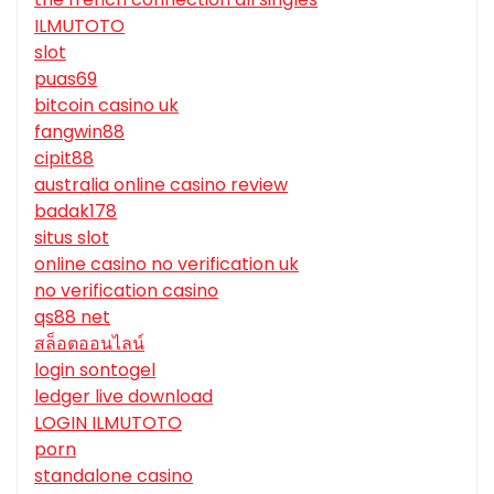
ILMUTOTO
slot
puas69
bitcoin casino uk
fangwin88
cipit88
australia online casino review
badak178
situs slot
online casino no verification uk
no verification casino
qs88 net
สล็อตออนไลน์
login sontogel
ledger live download
LOGIN ILMUTOTO
porn
standalone casino