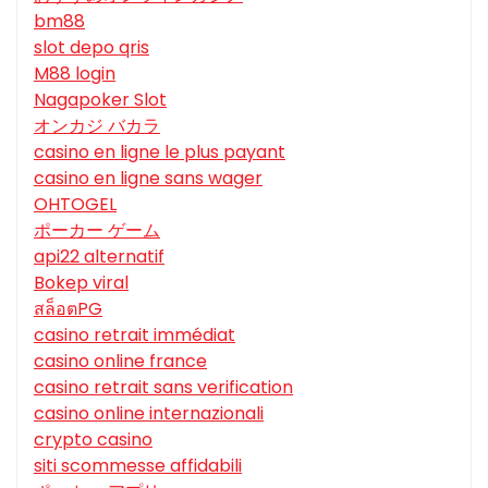
bm88
slot depo qris
M88 login
Nagapoker Slot
オンカジ バカラ
casino en ligne le plus payant
casino en ligne sans wager
OHTOGEL
ポーカー ゲーム
api22 alternatif
Bokep viral
สล็อตPG
casino retrait immédiat
casino online france
casino retrait sans verification
casino online internazionali
crypto casino
siti scommesse affidabili