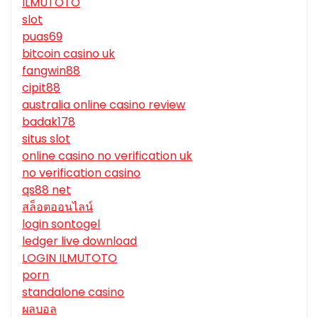
ILMUTOTO
slot
puas69
bitcoin casino uk
fangwin88
cipit88
australia online casino review
badak178
situs slot
online casino no verification uk
no verification casino
qs88 net
สล็อตออนไลน์
login sontogel
ledger live download
LOGIN ILMUTOTO
porn
standalone casino
ผลบอล