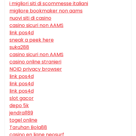
i migliori siti di scommesse italiani
migliore bookmaker non aams
nuovi siti di casino
casino sicuri non AAMS
link pos4d
sneak a peek here
suka288
casino sicuri non AAMS
casino online stranieri
NOID privacy browser
link pos4d
link pos4d
link pos4d
slot gacor
depo 5k
jendral189
togel online
Taruhan Bola88
casino en ligne neosurf