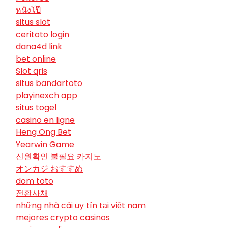
หนังโป๊
situs slot
ceritoto login
dana4d link
bet online
Slot qris
situs bandartoto
playinexch app
situs togel
casino en ligne
Heng Ong Bet
Yearwin Game
신원확인 불필요 카지노
オンカジ おすすめ
dom toto
전환사채
những nhà cái uy tín tại việt nam
mejores crypto casinos