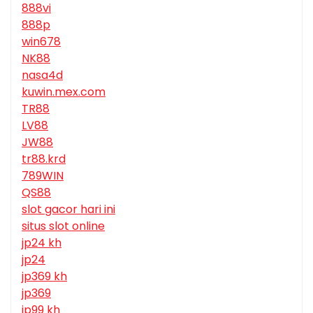
888vi
888p
win678
NK88
nasa4d
kuwin.mex.com
TR88
LV88
JW88
tr88.krd
789WIN
QS88
slot gacor hari ini
situs slot online
jp24 kh
jp24
jp369 kh
jp369
jp99 kh