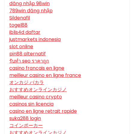
đăng nhập 98win
789win đăng nhập
Sildenafil
togel88
iblis4d daftar
justmarkets indonesia
slot online
pin88 alternatif
รับทํา seo ราคาถูก
casino francais en ligne
meilleur casino en ligne france
オンカジ バカラ
おすすめオンラインカジノ
meilleur casino crypto
casinos sin licencia
casino en ligne retrait rapide
suka288 login
コインポーカー
おすすめオンラインカジノ