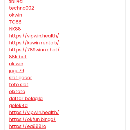
sisil4d
techno002
okwin
TG88
NK88
https://vipwin.health/
https://kuwin.rentals/
https://789winn.chat/
88k bet
ok win
jago79
slot gacor
toto slot
olxtoto
daftar bolagila
gelek4d
https://vipwin.health/
https://okfun.bingo/
https://ea888.io