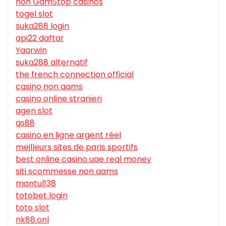
non GamStop casinos
togel slot
suka288 login
api22 daftar
Yaarwin
suka288 alternatif
the french connection official
casino non aams
casino online stranieri
agen slot
qs88
casino en ligne argent réel
meilleurs sites de paris sportifs
best online casino uae real money
siti scommesse non aams
mantul138
totobet login
toto slot
nk88.onl