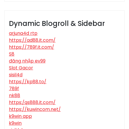
Dynamic Blogroll & Sidebar
arjuna4d rtp
https://ad88.it.com/
https://789f.it.com/
S8
đăng nhập ev99
Slot Gacor
sisil4d
https://kp88.to/
789f
nk88
https:/qs888.it.com/
https://kuwincom.net/
k9win app
k9win