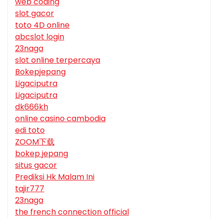
web coding
slot gacor
toto 4D online
abcslot login
23naga
slot online terpercaya
Bokepjepang
Ligaciputra
Ligaciputra
dk666kh
online casino cambodia
edi toto
ZOOM下载
bokep jepang
situs gacor
Prediksi Hk Malam Ini
tajir777
23naga
the french connection official