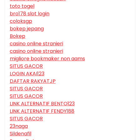
toto togel
bro178 slot login
coloksgp
bokep jepang
Bokep
casino online stranieri
casino online stranieri
migliore bookmaker non aams
SITUS GACOR
LOGIN AKAI123
DAFTAR RAKYATJP
SITUS GACOR
SITUS GACOR
LINK ALTERNATIF BENTO123
LINK ALTERNATIF FENDY188
SITUS GACOR
23naga
Sildenafil