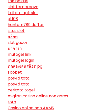
link bola99
slot terpercaya
koitoto apk slot
gt108
hantam789 daftar
situs slot
สล็อต
slot gacor
บาคาร่า
mutogel link
mutogel login
ทดลองเล่นสล็อต pg
sbobet
pos4d toto
pos4d toto
ceritoto togel
migliori casino online non aams
toto
Casino online non AAMS