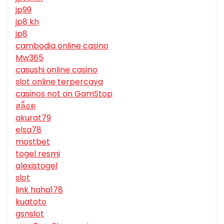
jp99
jp8 kh
jp8
cambodia online casino
Mw365
casushi online casino
slot online terpercaya
casinos not on GamStop
สล็อต
akurat79
elsa78
mostbet
togel resmi
alexistogel
slot
link haha178
kuatoto
gsnslot