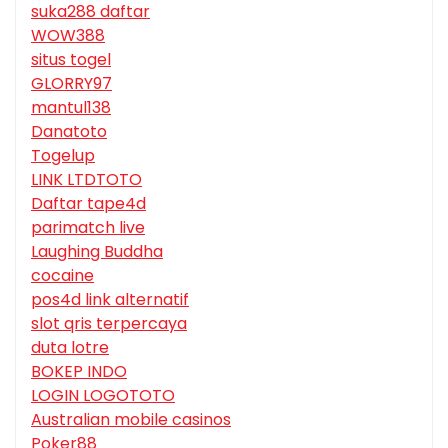
suka288 daftar
WOW388
situs togel
GLORRY97
mantul138
Danatoto
Togelup
LINK LTDTOTO
Daftar tape4d
parimatch live
Laughing Buddha
cocaine
pos4d link alternatif
slot qris terpercaya
duta lotre
BOKEP INDO
LOGIN LOGOTOTO
Australian mobile casinos
Poker88