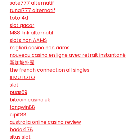
sate777 alternatif
tunai777 alternatif
toto 4d
slot gacor
M88 link alternatif
slots non AAMS
migliori casino non aams
nouveau casino en ligne avec retrait instantané
新加坡外围
the french connection all singles
ILMUTOTO
slot
puas69
bitcoin casino uk
fangwin88
cipit88
australia online casino review
badak178
situs slot