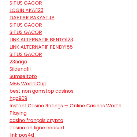
SITUS GACOR
LOGIN AKAI123
DAFTAR RAKYATJP
SITUS GACOR
SITUS GACOR
LINK ALTERNATIF BENTO123
LINK ALTERNATIF FENDY188
SITUS GACOR
23naga
Sildenafil
Sumseltoto
M88 World Cup
best non gamstop casinos
hgo909
Instant Casino Ratings — Online Casinos Worth
Playing
casino français crypto
casino en ligne neosurf
link pos4d