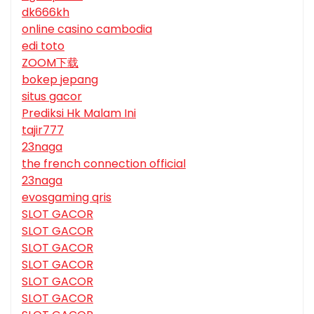
dk666kh
online casino cambodia
edi toto
ZOOM下载
bokep jepang
situs gacor
Prediksi Hk Malam Ini
tajir777
23naga
the french connection official
23naga
evosgaming qris
SLOT GACOR
SLOT GACOR
SLOT GACOR
SLOT GACOR
SLOT GACOR
SLOT GACOR