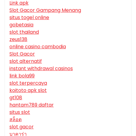
Link apk
Slot Gacor Gampang Menang
situs togel online
gobetasia
slot thailand
zeus138
online casino cambodia
Slot Gacor
slot alternatif
instant withdrawal casinos
link bola99
slot terpercaya
koitoto apk slot
gt108
hantam789 daftar
situs slot
สล็อต
slot gacor
บาคาร่า