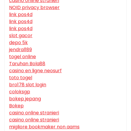
casino online stranieri
NOID privacy browser
link pos4d
link pos4d
link pos4d
slot gacor
depo 5k
jendral189
togel online
Taruhan Bola88
casino en ligne neosurf
toto togel
bro178 slot login
coloksgp
bokep jepang
Bokep
casino online stranieri
casino online stranieri
migliore bookmaker non aams