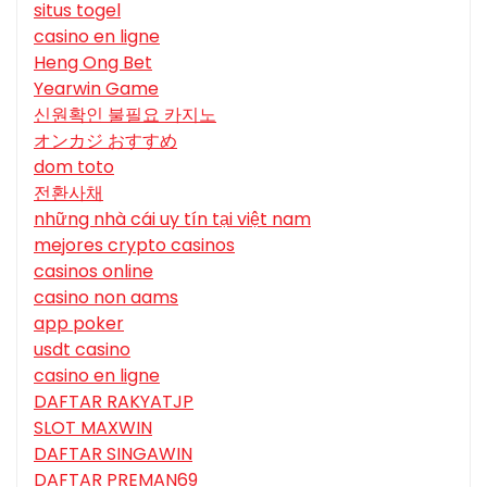
situs togel
casino en ligne
Heng Ong Bet
Yearwin Game
신원확인 불필요 카지노
オンカジ おすすめ
dom toto
전환사채
những nhà cái uy tín tại việt nam
mejores crypto casinos
casinos online
casino non aams
app poker
usdt casino
casino en ligne
DAFTAR RAKYATJP
SLOT MAXWIN
DAFTAR SINGAWIN
DAFTAR PREMAN69