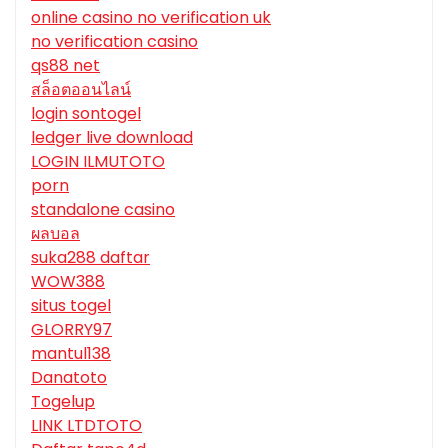
online casino no verification uk
no verification casino
qs88 net
สล็อตออนไลน์
login sontogel
ledger live download
LOGIN ILMUTOTO
porn
standalone casino
ผลบอล
suka288 daftar
WOW388
situs togel
GLORRY97
mantul138
Danatoto
Togelup
LINK LTDTOTO