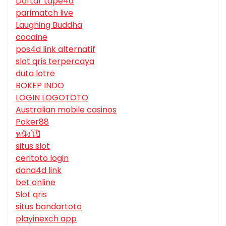
Daftar tape4d
parimatch live
Laughing Buddha
cocaine
pos4d link alternatif
slot qris terpercaya
duta lotre
BOKEP INDO
LOGIN LOGOTOTO
Australian mobile casinos
Poker88
หนังโป๊
situs slot
ceritoto login
dana4d link
bet online
Slot qris
situs bandartoto
playinexch app