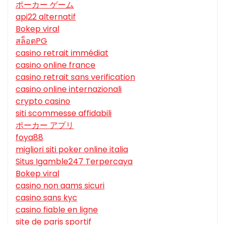
ポーカー ゲーム
api22 alternatif
Bokep viral
สล็อตPG
casino retrait immédiat
casino online france
casino retrait sans verification
casino online internazionali
crypto casino
siti scommesse affidabili
ポーカー アプリ
foya88
migliori siti poker online italia
Situs Igamble247 Terpercaya
Bokep viral
casino non aams sicuri
casino sans kyc
casino fiable en ligne
site de paris sportif