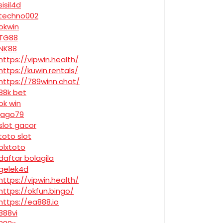
sisil4d
techno002
okwin
TG88
NK88
https://vipwin.health/
https://kuwin.rentals/
https://789winn.chat/
88k bet
ok win
jago79
slot gacor
toto slot
olxtoto
daftar bolagila
gelek4d
https://vipwin.health/
https://okfun.bingo/
https://ea888.io
888vi