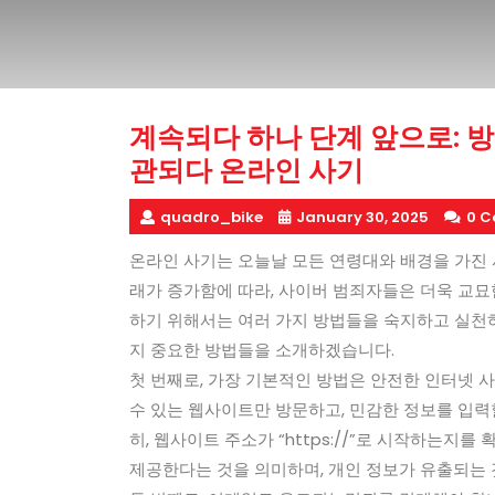
계속되다 하나 단계 앞으로: 
관되다 온라인 사기
quadro_bike
January 30, 2025
0 
온라인 사기는 오늘날 모든 연령대와 배경을 가진 
래가 증가함에 따라, 사이버 범죄자들은 더욱 교묘
하기 위해서는 여러 가지 방법들을 숙지하고 실천하
지 중요한 방법들을 소개하겠습니다.
첫 번째로, 가장 기본적인 방법은 안전한 인터넷 사
수 있는 웹사이트만 방문하고, 민감한 정보를 입력
히, 웹사이트 주소가 “https://”로 시작하는지
제공한다는 것을 의미하며, 개인 정보가 유출되는 