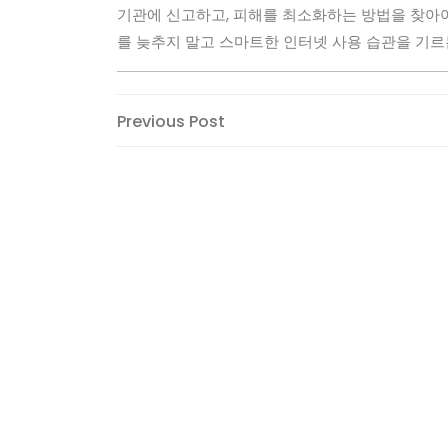
기관에 신고하고, 피해를 최소화하는 방법을 찾아야
를 늦추지 말고 스마트한 인터넷 사용 습관을 기르
Post
Previous
Previous Post
Post
navigation