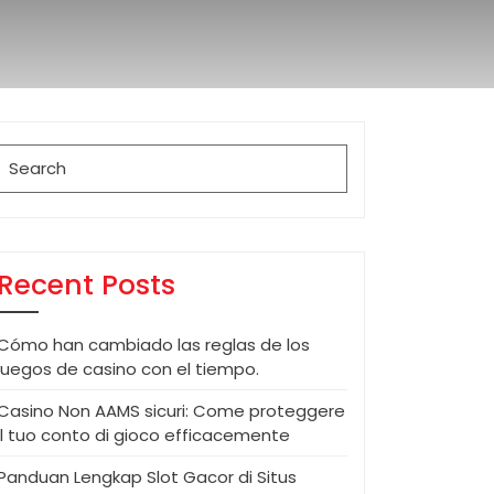
Search
for:
Recent Posts
Cómo han cambiado las reglas de los
juegos de casino con el tiempo.
Casino Non AAMS sicuri: Come proteggere
il tuo conto di gioco efficacemente
Panduan Lengkap Slot Gacor di Situs