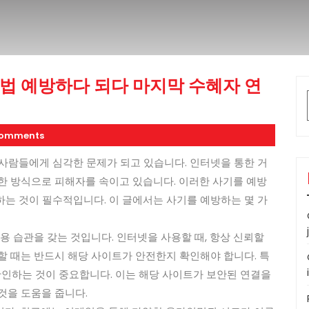
방법 예방하다 되다 마지막 수혜자 연
Comments
사람들에게 심각한 문제가 되고 있습니다. 인터넷을 통한 거
한 방식으로 피해자를 속이고 있습니다. 이러한 사기를 예방
는 것이 필수적입니다. 이 글에서는 사기를 예방하는 몇 가
용 습관을 갖는 것입니다. 인터넷을 사용할 때, 항상 신뢰할
할 때는 반드시 해당 사이트가 안전한지 확인해야 합니다. 특
를 확인하는 것이 중요합니다. 이는 해당 사이트가 보안된 연결을
것을 도움을 줍니다.