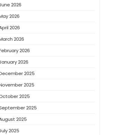
June 2026
May 2026
April 2026
March 2026
February 2026
January 2026
December 2025
November 2025
October 2025
September 2025
August 2025
July 2025