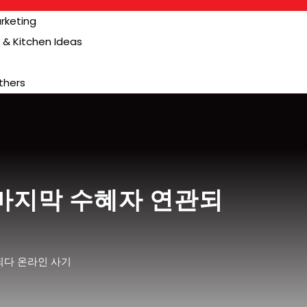
arketing
& Kitchen Ideas
thers
 마지막 수혜자 연관되
되다 온라인 사기