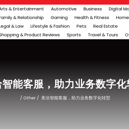
Arts & Entertainment
Automotive
Business
Digital M
Family & Relationship
Gaming
Health & Fitness
Home 
Legal & Law
Lifestyle & Fashion
Pets
Real Estate
Shopping & Product Reviews
Sports
Travel & Tours
O
洽智能客服，助力业务数字化
/
Other
/
美洽智能客服，助力业务数字化转型