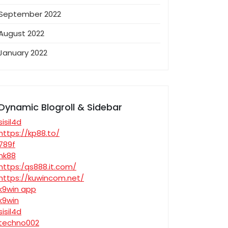
September 2022
August 2022
January 2022
Dynamic Blogroll & Sidebar
sisil4d
https://kp88.to/
789f
nk88
https:/qs888.it.com/
https://kuwincom.net/
k9win app
k9win
sisil4d
techno002