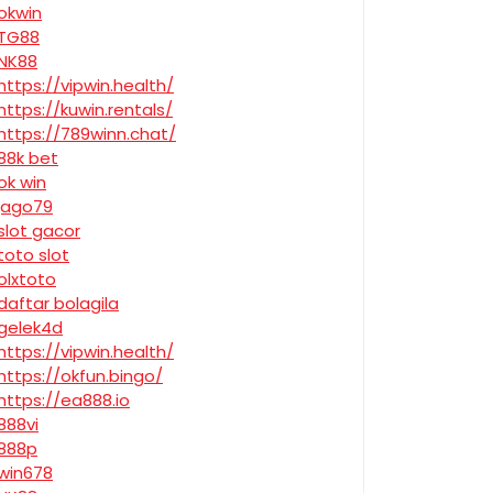
okwin
TG88
NK88
https://vipwin.health/
https://kuwin.rentals/
https://789winn.chat/
88k bet
ok win
jago79
slot gacor
toto slot
olxtoto
daftar bolagila
gelek4d
https://vipwin.health/
https://okfun.bingo/
https://ea888.io
888vi
888p
win678