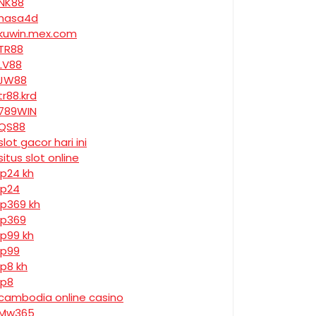
NK88
nasa4d
kuwin.mex.com
TR88
LV88
JW88
tr88.krd
789WIN
QS88
slot gacor hari ini
situs slot online
jp24 kh
jp24
jp369 kh
jp369
jp99 kh
jp99
jp8 kh
jp8
cambodia online casino
Mw365