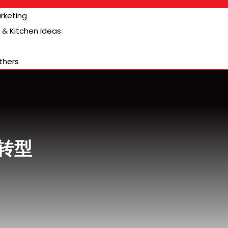
arketing
& Kitchen Ideas
thers
转型