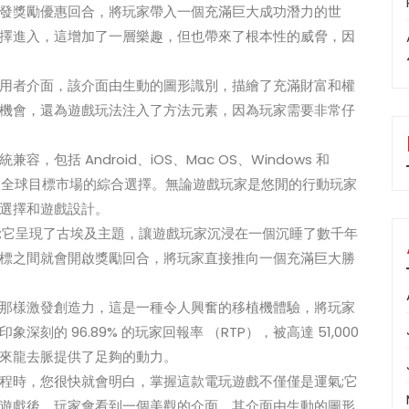
發獎勵優惠回合，將玩家帶入一個充滿巨大成功潛力的世
擇進入，這增加了一層樂趣，但也帶來了根本性的威脅，因
用者介面，該介面由生動的圖形識別，描繪了充滿財富和權
機會，還為遊戲玩法注入了方法元素，因為玩家需要非常仔
括 Android、iOS、Mac OS、Windows 和
成為全球目標市場的綜合選擇。無論遊戲玩家是悠閒的行動玩家
選擇和遊戲設計。
;它呈現了古埃及主題，讓遊戲玩家沉浸在一個沉睡了數千年
標之間就會開啟獎勵回合，將玩家直接推向一個充滿巨大勝
那樣激發創造力，這是一種令人興奮的移植機體驗，將玩家
的 96.89% 的玩家回報率 （RTP），被高達 51,000
來龍去脈提供了足夠的動力。
程時，您很快就會明白，掌握這款電玩遊戲不僅僅是運氣;它
遊戲後，玩家會看到一個美觀的介面，其介面由生動的圖形