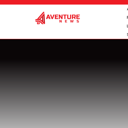
Skip
to
content