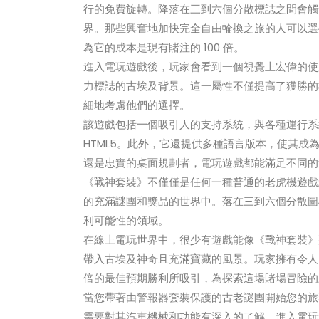
行的免費旋轉。降落在三到六個分散標誌之間會觸
界。那些興奮地加快完全自由輪換之旅的人可以選
為它的成本是現有賭注的 100 倍。
進入電玩遊戲後，玩家會看到一個視覺上宏偉的使
力標誌的古埃及背景。這一屬性不僅提高了獲勝的
細地考慮他們的選擇。
該遊戲包括一個吸引人的支持系統，與各種運行系統兼容，包
HTML5。此外，它還提供多種語言版本，使其
還是忠實的桌面規劃者，電玩遊戲都能滿足不同的
《戰神套裝》不僅僅是任何一種普通的老虎機遊戲
的充滿謎團和獎品的世界中。落在三到六個分散圖
利可能性的領域。
在線上電玩世界中，很少有遊戲能像《戰神套裝》
帶入古埃及神奇且充滿寶藏的風景。玩家擁有令人印象深刻
倍的最佳預期勝利所吸引，為探索這場賭場冒險的
當您帶著由警報器套裝保護的古老謎團開始您的旅
需要對其汽車機械和功能有深入的了解。進入電玩