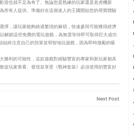
歡迎也就不足為奇了。無論您是熟練的玩家還是老虎機新
為所有人提供。準備好在這個迷人的王國開始您的尋寶體驗
選擇，讓玩家能夠繞過繁瑣的麻煩，快速參與可能獲得經濟
們可以解鎖這些免費的電玩遊戲，為無需等待即可取得巨大成功
須始終注意自己的預算並明智地玩遊戲，因為即時激勵的吸
大勝利的可能性，這款遊戲對經驗豐富的專家和新玩家都具
敦促玩家查看、發現並享受《戰神套裝》必須使用的豐富好
Next
Next Post
Post