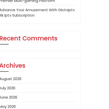
Premier Multi-gaming Platform
Advance Your Amusement With Glotviptv
4k Iptv Subscription
Recent Comments
Archives
August 2026
July 2026
June 2026
May 2026