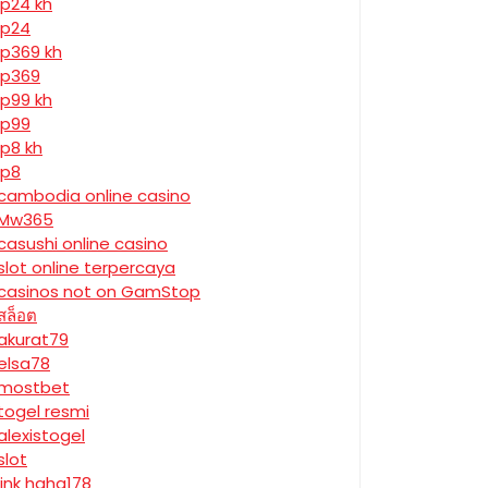
jp24 kh
jp24
jp369 kh
jp369
jp99 kh
jp99
jp8 kh
jp8
cambodia online casino
Mw365
casushi online casino
slot online terpercaya
casinos not on GamStop
สล็อต
akurat79
elsa78
mostbet
togel resmi
alexistogel
slot
link haha178