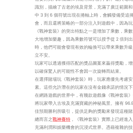
識別，描繪了古老的埃及背景，充滿了廣泛範圍和
中 3 到 6 個符號出現在捲軸上時，會觸發備
會，而且還將策略的一部分注入到遊戲中，因為玩
《戰神套裝》的突出特點之一是增加了乘數，乘數
大地增加樂趣，因為乘數符號可以授予從 2 倍到出
時，他們可能會發現有效的輪換可以帶來乘數升級
立不安。
玩家可以透過獲得匹配的獎品圖案來贏得獎勵，增
以確保驚人的可能性不會因一次旋轉而結束。
在選擇賭場玩《戰神套裝》時，玩家應優先考慮安全
素。這些允許潛在的玩家在沒有金錢承諾的情況下
在網路遊戲的世界中，有幾款遊戲像《戰神套裝》
將玩家帶入古埃及充滿寶藏的神秘風景。擁有 96.89%
佳預期勝利所吸引，提供足夠的獎勵來發現這種賭
總而言之
戰神賽特
，《戰神套裝》實際上已經進入
充滿利潤和娛樂機會的沉浸式世界。憑藉複雜的技