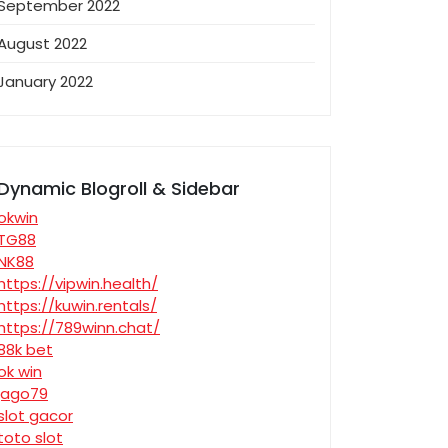
September 2022
August 2022
January 2022
Dynamic Blogroll & Sidebar
okwin
TG88
NK88
https://vipwin.health/
https://kuwin.rentals/
https://789winn.chat/
88k bet
ok win
jago79
slot gacor
toto slot