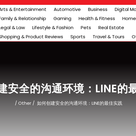
Arts & Entertainment
Automotive
Business
Digital M
Family & Relationship
Gaming
Health & Fitness
Home 
Legal & Law
Lifestyle & Fashion
Pets
Real Estate
Shopping & Product Reviews
Sports
Travel & Tours
O
建安全的沟通环境：LINE的
/
Other
/
如何创建安全的沟通环境：LINE的最佳实践