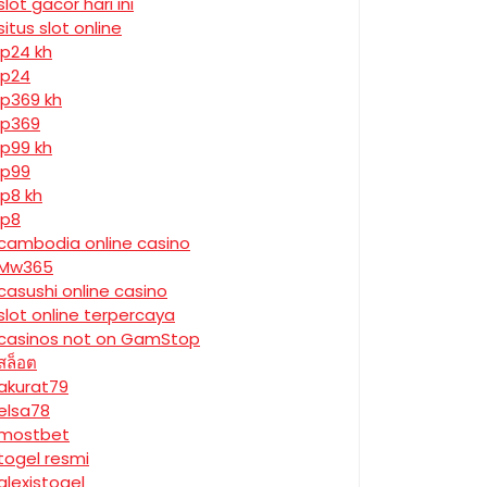
slot gacor hari ini
situs slot online
jp24 kh
jp24
jp369 kh
jp369
jp99 kh
jp99
jp8 kh
jp8
cambodia online casino
Mw365
casushi online casino
slot online terpercaya
casinos not on GamStop
สล็อต
akurat79
elsa78
mostbet
togel resmi
alexistogel