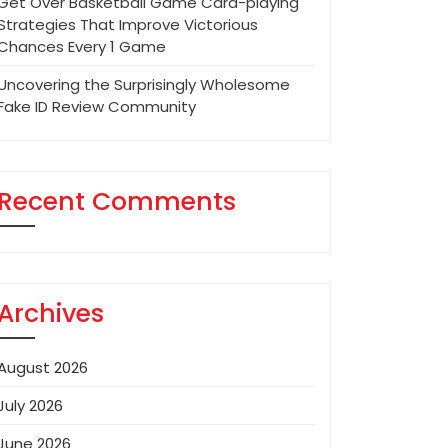
Get Over Basketball Game Card-playing
Strategies That Improve Victorious
Chances Every 1 Game
Uncovering the Surprisingly Wholesome
Fake ID Review Community
Recent Comments
Archives
August 2026
July 2026
June 2026