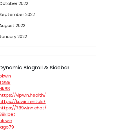
October 2022
September 2022
August 2022
January 2022
Dynamic Blogroll & Sidebar
okwin
TG88
NK88
https://vipwin.health/
https://kuwin.rentals/
https://789winn.chat/
88k bet
ok win
jago79