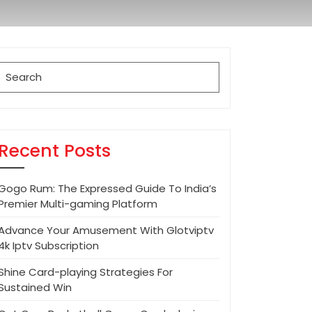
Search
for:
Recent Posts
Gogo Rum: The Expressed Guide To India’s
Premier Multi-gaming Platform
Advance Your Amusement With Glotviptv
4k Iptv Subscription
Shine Card-playing Strategies For
Sustained Win