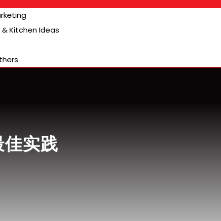
arketing
& Kitchen Ideas
thers
最佳实践