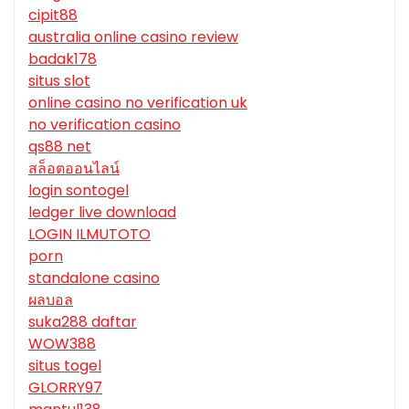
cipit88
australia online casino review
badak178
situs slot
online casino no verification uk
no verification casino
qs88 net
สล็อตออนไลน์
login sontogel
ledger live download
LOGIN ILMUTOTO
porn
standalone casino
ผลบอล
suka288 daftar
WOW388
situs togel
GLORRY97