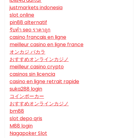
iblis4d daftar
justmarkets indonesia
slot online
pin88 alternatif
รับทํา seo ราคาถูก
casino francais en ligne
meilleur casino en ligne france
オンカジ バカラ
おすすめオンラインカジノ
meilleur casino crypto
casinos sin licencia
casino en ligne retrait rapide
suka288 login
コインポーカー
おすすめオンラインカジノ
bm88
slot depo qris
M88 login
Nagapoker Slot