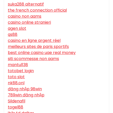
suka288 alternatif
the french connection official
casino non aams
casino online stranieri
agen slot
qs88
casino en ligne argent réel
meilleurs sites de paris sportifs
best online casino uae real money
siti scommesse non aams
mantul138
totobet login
toto slot
nk88.onl
đăng nhập 98win
789win đăng nhập
Sildenafil
togel88