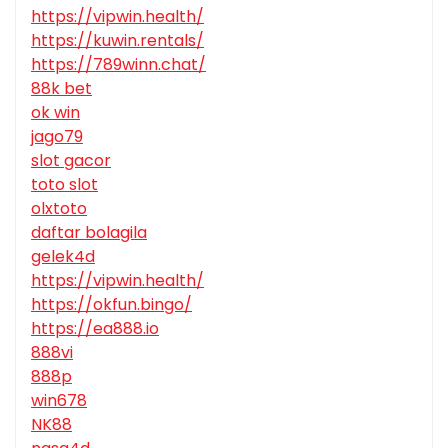
https://vipwin.health/
https://kuwin.rentals/
https://789winn.chat/
88k bet
ok win
jago79
slot gacor
toto slot
olxtoto
daftar bolagila
gelek4d
https://vipwin.health/
https://okfun.bingo/
https://ea888.io
888vi
888p
win678
NK88