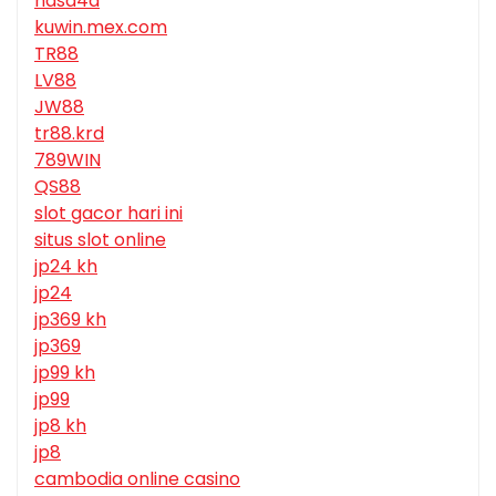
nasa4d
kuwin.mex.com
TR88
LV88
JW88
tr88.krd
789WIN
QS88
slot gacor hari ini
situs slot online
jp24 kh
jp24
jp369 kh
jp369
jp99 kh
jp99
jp8 kh
jp8
cambodia online casino