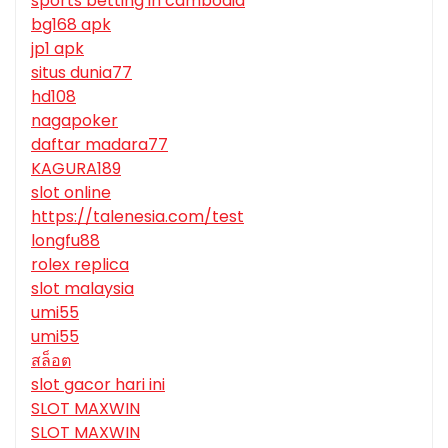
sports betting in cambodia
bg168 apk
jp1 apk
situs dunia77
hd108
nagapoker
daftar madara77
KAGURA189
slot online
https://talenesia.com/test
longfu88
rolex replica
slot malaysia
umi55
umi55
สล็อต
slot gacor hari ini
SLOT MAXWIN
SLOT MAXWIN