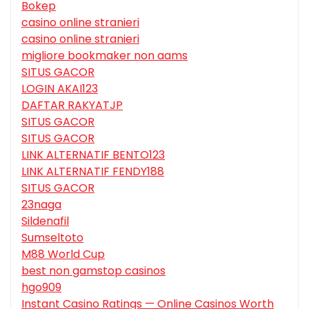
Bokep
casino online stranieri
casino online stranieri
migliore bookmaker non aams
SITUS GACOR
LOGIN AKAI123
DAFTAR RAKYATJP
SITUS GACOR
SITUS GACOR
LINK ALTERNATIF BENTO123
LINK ALTERNATIF FENDY188
SITUS GACOR
23naga
Sildenafil
Sumseltoto
M88 World Cup
best non gamstop casinos
hgo909
Instant Casino Ratings — Online Casinos Worth