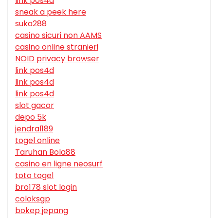
link pos4d
sneak a peek here
suka288
casino sicuri non AAMS
casino online stranieri
NOID privacy browser
link pos4d
link pos4d
link pos4d
slot gacor
depo 5k
jendral189
togel online
Taruhan Bola88
casino en ligne neosurf
toto togel
bro178 slot login
coloksgp
bokep jepang