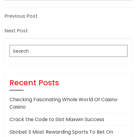
Post
Previous
Previous Post
Post
navigation
Next
Next Post
Post
Search
for:
Recent Posts
Checking Fascinating Whole World Of Casino
Casino
Crack the Code to Slot Maxwin Success
Sbobet S Most Rewarding Sports To Bet On