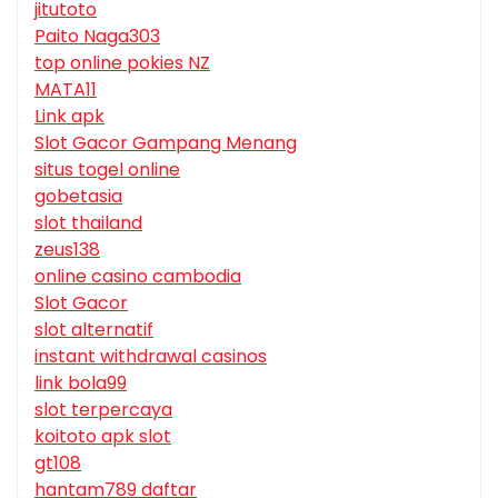
jitutoto
Paito Naga303
top online pokies NZ
MATA11
Link apk
Slot Gacor Gampang Menang
situs togel online
gobetasia
slot thailand
zeus138
online casino cambodia
Slot Gacor
slot alternatif
instant withdrawal casinos
link bola99
slot terpercaya
koitoto apk slot
gt108
hantam789 daftar