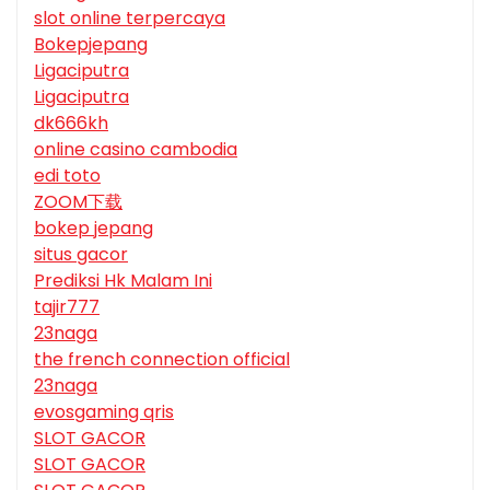
slot online terpercaya
Bokepjepang
Ligaciputra
Ligaciputra
dk666kh
online casino cambodia
edi toto
ZOOM下载
bokep jepang
situs gacor
Prediksi Hk Malam Ini
tajir777
23naga
the french connection official
23naga
evosgaming qris
SLOT GACOR
SLOT GACOR