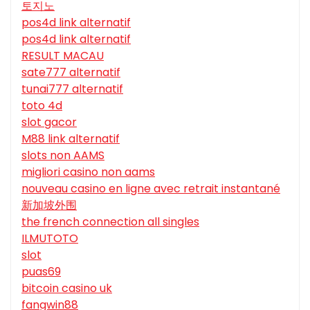
토지노
pos4d link alternatif
pos4d link alternatif
RESULT MACAU
sate777 alternatif
tunai777 alternatif
toto 4d
slot gacor
M88 link alternatif
slots non AAMS
migliori casino non aams
nouveau casino en ligne avec retrait instantané
新加坡外围
the french connection all singles
ILMUTOTO
slot
puas69
bitcoin casino uk
fangwin88