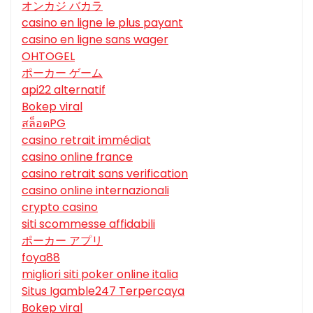
オンカジ バカラ
casino en ligne le plus payant
casino en ligne sans wager
OHTOGEL
ポーカー ゲーム
api22 alternatif
Bokep viral
สล็อตPG
casino retrait immédiat
casino online france
casino retrait sans verification
casino online internazionali
crypto casino
siti scommesse affidabili
ポーカー アプリ
foya88
migliori siti poker online italia
Situs Igamble247 Terpercaya
Bokep viral