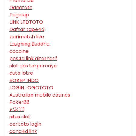
mantul138
Danatoto
Togelup
LINK LTDTOTO
Daftar tape4d
parimatch live
Laughing Buddha
cocaine
pos4d link alternatif
slot qris terpercaya
duta lotre
BOKEP INDO
LOGIN LOGOTOTO
Australian mobile casinos
Poker88
หนังโป๊
situs slot
ceritoto login
dana4d link