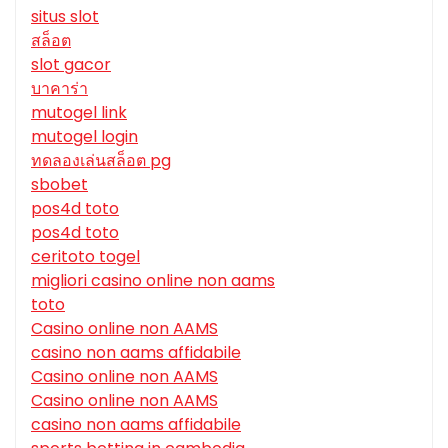
situs slot
สล็อต
slot gacor
บาคาร่า
mutogel link
mutogel login
ทดลองเล่นสล็อต pg
sbobet
pos4d toto
pos4d toto
ceritoto togel
migliori casino online non aams
toto
Casino online non AAMS
casino non aams affidabile
Casino online non AAMS
Casino online non AAMS
casino non aams affidabile