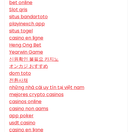
bet online
Slot qris
situs bandartoto
playinexch app
situs togel
casino en ligne
Heng Ong Bet
Yearwin Game
신원확인 불필요 카지노
オンカジ おすすめ
dom toto
전환사채
những nhà cái uy tín tại việt nam
mejores crypto casinos
casinos online
casino non aams
app poker
usdt casino
casino en ligne