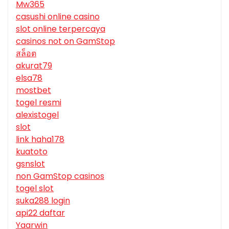
Mw365
casushi online casino
slot online terpercaya
casinos not on GamStop
สล็อต
akurat79
elsa78
mostbet
togel resmi
alexistogel
slot
link haha178
kuatoto
gsnslot
non GamStop casinos
togel slot
suka288 login
api22 daftar
Yaarwin