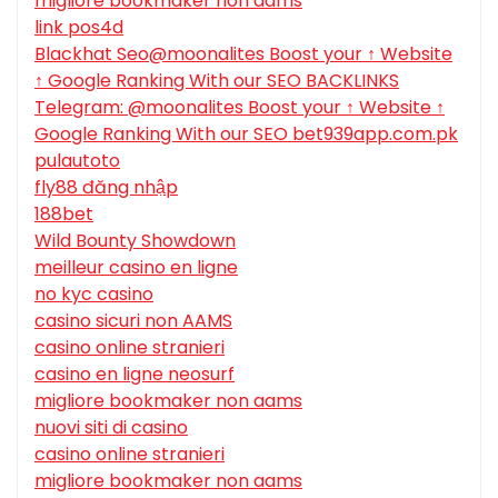
migliore bookmaker non aams
link pos4d
Blackhat Seo@moonalites Boost your ↑ Website
↑ Google Ranking With our SEO BACKLINKS
Telegram: @moonalites Boost your ↑ Website ↑
Google Ranking With our SEO bet939app.com.pk
pulautoto
fly88 đăng nhập
188bet
Wild Bounty Showdown
meilleur casino en ligne
no kyc casino
casino sicuri non AAMS
casino online stranieri
casino en ligne neosurf
migliore bookmaker non aams
nuovi siti di casino
casino online stranieri
migliore bookmaker non aams