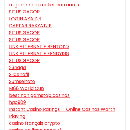
migliore bookmaker non aams
SITUS GACOR
LOGIN AKAI123
DAFTAR RAKYATJP
SITUS GACOR
SITUS GACOR
LINK ALTERNATIF BENTO123
LINK ALTERNATIF FENDY188
SITUS GACOR
23naga
Sildenafil
Sumseltoto
M88 World Cup
best non gamstop casinos
hgo909
Instant Casino Ratings — Online Casinos Worth
Playing
casino français crypto