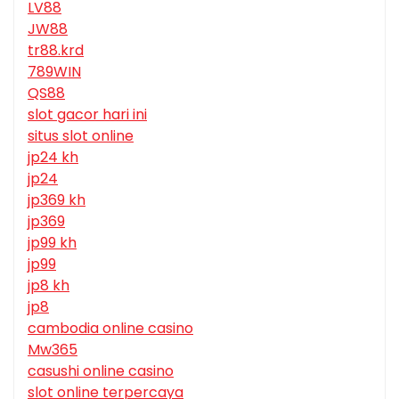
LV88
JW88
tr88.krd
789WIN
QS88
slot gacor hari ini
situs slot online
jp24 kh
jp24
jp369 kh
jp369
jp99 kh
jp99
jp8 kh
jp8
cambodia online casino
Mw365
casushi online casino
slot online terpercaya