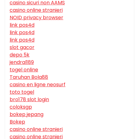
casino sicuri non AAMS
casino online stranieri
NOID privacy browser
link pos4d
link pos4d
link pos4d
slot gacor
depo 5k
jendral189
togel online
Taruhan Bola88
casino en ligne neosurf
toto togel
bro178 slot login
coloksgp
bokep jepang
Bokep
casino online stranieri
casino online stranieri