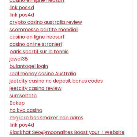
casino en ligne neosurf
link pos4d
link pos4d
crypto casino australia review
scommesse partite mondiali
casino en ligne neosurf
casino online stranieri
paris sportif sur le tennis
jawa138
bulantogel login
real money casino Australia
jeetcity casino no deposit bonus codes
jeetcity casino review
sumseltoto
Bokep
no kyc casino
migliore bookmaker non aams
link pos4d
Blackhat Seo@moonalites Boost your ↑ Website