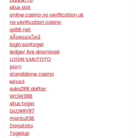
badak178
situs slot
online casino no verification uk
no verification casino
qs88 net
สล็อตออนไลน์
login sontogel
ledger live download
LOGIN ILMUTOTO
porn
standalone casino
ผลบอล
suka288 daftar
WOW388
situs togel
GLORRY97
mantul138
Danatoto
Togelup