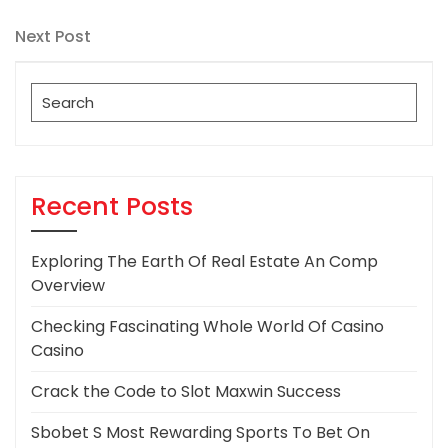
Post
navigation
Next
Next Post
Post
Search
for:
Recent Posts
Exploring The Earth Of Real Estate An Comp
Overview
Checking Fascinating Whole World Of Casino
Casino
Crack the Code to Slot Maxwin Success
Sbobet S Most Rewarding Sports To Bet On