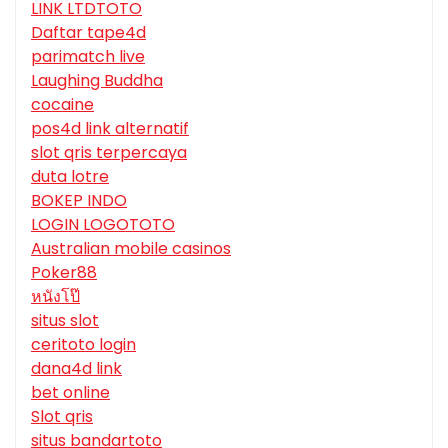
LINK LTDTOTO
Daftar tape4d
parimatch live
Laughing Buddha
cocaine
pos4d link alternatif
slot qris terpercaya
duta lotre
BOKEP INDO
LOGIN LOGOTOTO
Australian mobile casinos
Poker88
หนังโป๊
situs slot
ceritoto login
dana4d link
bet online
Slot qris
situs bandartoto