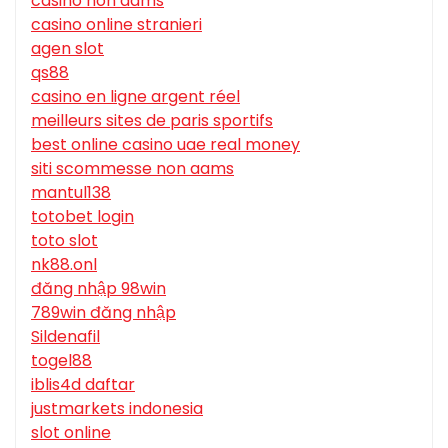
casino non aams
casino online stranieri
agen slot
qs88
casino en ligne argent réel
meilleurs sites de paris sportifs
best online casino uae real money
siti scommesse non aams
mantul138
totobet login
toto slot
nk88.onl
đăng nhập 98win
789win đăng nhập
Sildenafil
togel88
iblis4d daftar
justmarkets indonesia
slot online