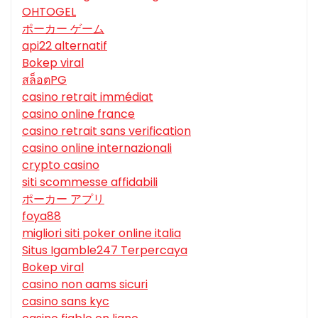
OHTOGEL
ポーカー ゲーム
api22 alternatif
Bokep viral
สล็อตPG
casino retrait immédiat
casino online france
casino retrait sans verification
casino online internazionali
crypto casino
siti scommesse affidabili
ポーカー アプリ
foya88
migliori siti poker online italia
Situs Igamble247 Terpercaya
Bokep viral
casino non aams sicuri
casino sans kyc