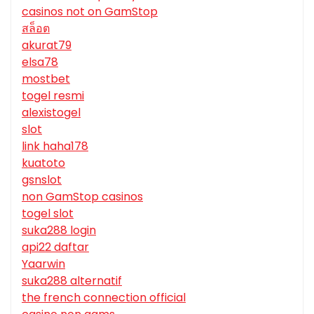
casinos not on GamStop
สล็อต
akurat79
elsa78
mostbet
togel resmi
alexistogel
slot
link haha178
kuatoto
gsnslot
non GamStop casinos
togel slot
suka288 login
api22 daftar
Yaarwin
suka288 alternatif
the french connection official