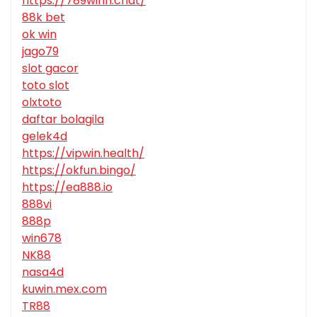
https://789winn.chat/
88k bet
ok win
jago79
slot gacor
toto slot
olxtoto
daftar bolagila
gelek4d
https://vipwin.health/
https://okfun.bingo/
https://ea888.io
888vi
888p
win678
NK88
nasa4d
kuwin.mex.com
TR88