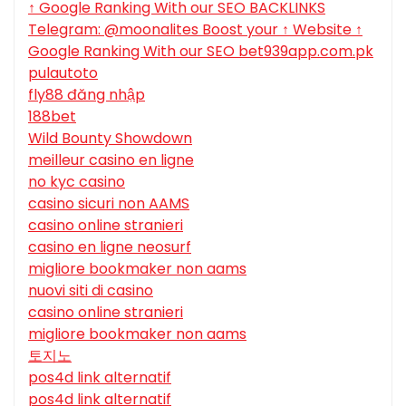
↑ Google Ranking With our SEO BACKLINKS
Telegram: @moonalites Boost your ↑ Website ↑
Google Ranking With our SEO bet939app.com.pk
pulautoto
fly88 đăng nhập
188bet
Wild Bounty Showdown
meilleur casino en ligne
no kyc casino
casino sicuri non AAMS
casino online stranieri
casino en ligne neosurf
migliore bookmaker non aams
nuovi siti di casino
casino online stranieri
migliore bookmaker non aams
토지노
pos4d link alternatif
pos4d link alternatif