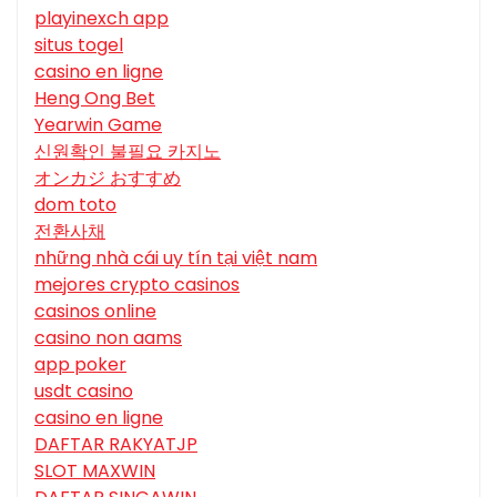
playinexch app
situs togel
casino en ligne
Heng Ong Bet
Yearwin Game
신원확인 불필요 카지노
オンカジ おすすめ
dom toto
전환사채
những nhà cái uy tín tại việt nam
mejores crypto casinos
casinos online
casino non aams
app poker
usdt casino
casino en ligne
DAFTAR RAKYATJP
SLOT MAXWIN