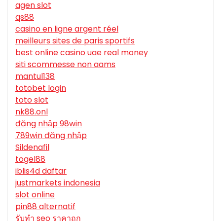
agen slot
qs88
casino en ligne argent réel
meilleurs sites de paris sportifs
best online casino uae real money
siti scommesse non aams
mantul138
totobet login
toto slot
nk88.onl
đăng nhập 98win
789win đăng nhập
Sildenafil
togel88
iblis4d daftar
justmarkets indonesia
slot online
pin88 alternatif
รับทํา seo ราคาถูก