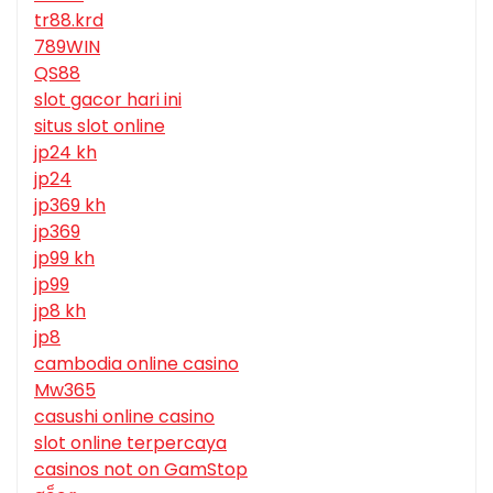
tr88.krd
789WIN
QS88
slot gacor hari ini
situs slot online
jp24 kh
jp24
jp369 kh
jp369
jp99 kh
jp99
jp8 kh
jp8
cambodia online casino
Mw365
casushi online casino
slot online terpercaya
casinos not on GamStop