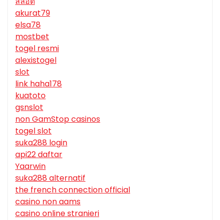
สล็อต
akurat79
elsa78
mostbet
togel resmi
alexistogel
slot
link haha178
kuatoto
gsnslot
non GamStop casinos
togel slot
suka288 login
api22 daftar
Yaarwin
suka288 alternatif
the french connection official
casino non aams
casino online stranieri