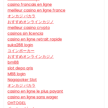
casino francais en ligne
meilleur casino en ligne france
オンカジ バカラ
おすすめオンラインカジノ
meilleur casino crypto
casinos sin licencia
casino en ligne retrait rapide
suka288 login
コインポーカー
おすすめオンラインカジノ
bm88
slot depo qris
M88 login
Nagapoker Slot
オンカジ バカラ
casino en ligne le plus payant
casino en ligne sans wager
OHTOGEL