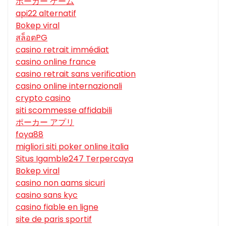
ポーカー ゲーム
api22 alternatif
Bokep viral
สล็อตPG
casino retrait immédiat
casino online france
casino retrait sans verification
casino online internazionali
crypto casino
siti scommesse affidabili
ポーカー アプリ
foya88
migliori siti poker online italia
Situs Igamble247 Terpercaya
Bokep viral
casino non aams sicuri
casino sans kyc
casino fiable en ligne
site de paris sportif