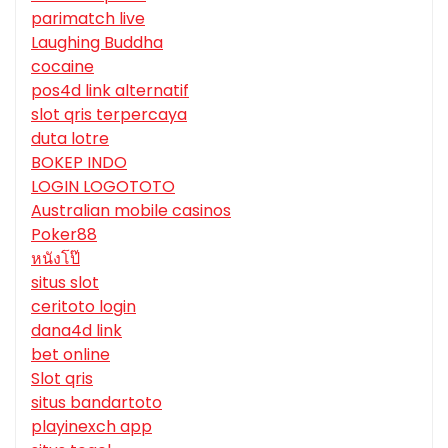
parimatch live
Laughing Buddha
cocaine
pos4d link alternatif
slot qris terpercaya
duta lotre
BOKEP INDO
LOGIN LOGOTOTO
Australian mobile casinos
Poker88
หนังโป๊
situs slot
ceritoto login
dana4d link
bet online
Slot qris
situs bandartoto
playinexch app