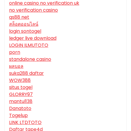
online casino no verification uk
no verification casino
qs88 net
สล็อตออนไลน์
login sontogel
ledger live download
LOGIN ILMUTOTO
porn
standalone casino
ผลบอล
suka288 daftar
WOW388
situs togel
GLORRY97
mantul138
Danatoto
Togelup
LINK LTDTOTO
Daftar tape4d