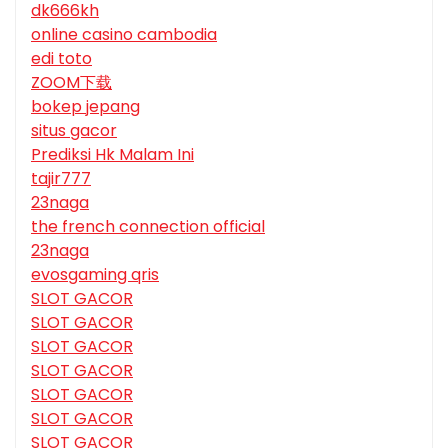
dk666kh
online casino cambodia
edi toto
ZOOM下载
bokep jepang
situs gacor
Prediksi Hk Malam Ini
tajir777
23naga
the french connection official
23naga
evosgaming qris
SLOT GACOR
SLOT GACOR
SLOT GACOR
SLOT GACOR
SLOT GACOR
SLOT GACOR
SLOT GACOR