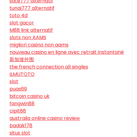
sate777 alternatif
tunai777 alternatif
toto 4d
slot gacor
M88 link alternatif
slots non AAMS
migliori casino non aams
nouveau casino en ligne avec retrait instantané
新加坡外围
the french connection all singles
ILMUTOTO
slot
puas69
bitcoin casino uk
fangwin88
cipit88
australia online casino review
badak178
situs slot