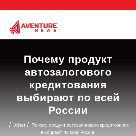
Skip
to
content
Почему продукт
автозалогового
кредитования
выбирают по всей
России
/
/
Other
Почему продукт автозалогового кредитования
выбирают по всей России