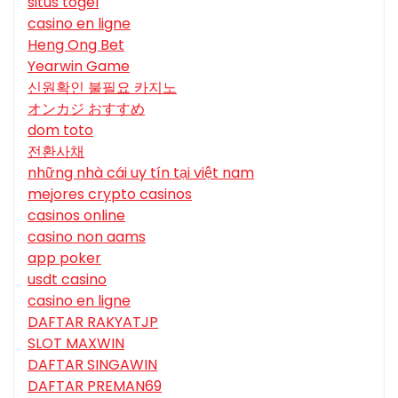
situs togel
casino en ligne
Heng Ong Bet
Yearwin Game
신원확인 불필요 카지노
オンカジ おすすめ
dom toto
전환사채
những nhà cái uy tín tại việt nam
mejores crypto casinos
casinos online
casino non aams
app poker
usdt casino
casino en ligne
DAFTAR RAKYATJP
SLOT MAXWIN
DAFTAR SINGAWIN
DAFTAR PREMAN69