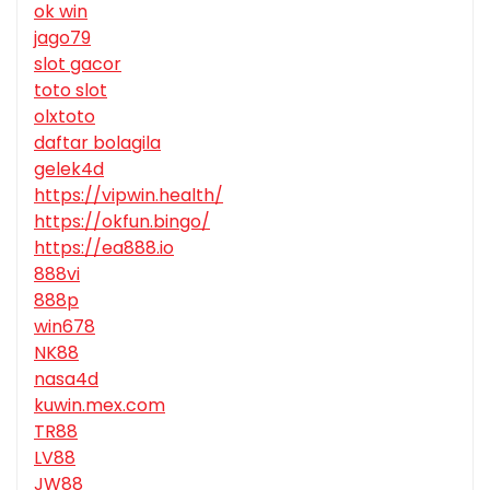
ok win
jago79
slot gacor
toto slot
olxtoto
daftar bolagila
gelek4d
https://vipwin.health/
https://okfun.bingo/
https://ea888.io
888vi
888p
win678
NK88
nasa4d
kuwin.mex.com
TR88
LV88
JW88