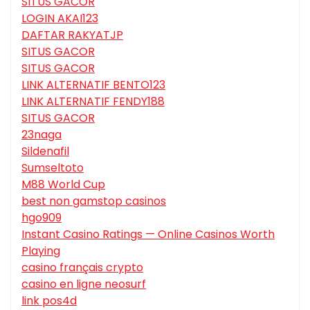
SITUS GACOR
LOGIN AKAI123
DAFTAR RAKYATJP
SITUS GACOR
SITUS GACOR
LINK ALTERNATIF BENTO123
LINK ALTERNATIF FENDY188
SITUS GACOR
23naga
Sildenafil
Sumseltoto
M88 World Cup
best non gamstop casinos
hgo909
Instant Casino Ratings — Online Casinos Worth
Playing
casino français crypto
casino en ligne neosurf
link pos4d