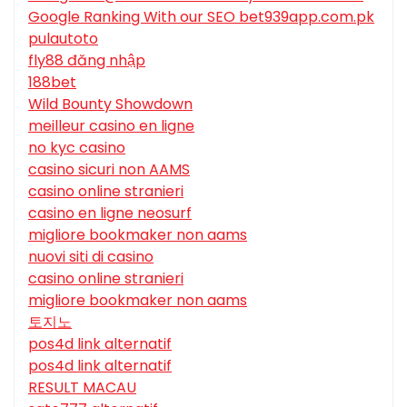
Google Ranking With our SEO bet939app.com.pk
pulautoto
fly88 đăng nhập
188bet
Wild Bounty Showdown
meilleur casino en ligne
no kyc casino
casino sicuri non AAMS
casino online stranieri
casino en ligne neosurf
migliore bookmaker non aams
nuovi siti di casino
casino online stranieri
migliore bookmaker non aams
토지노
pos4d link alternatif
pos4d link alternatif
RESULT MACAU