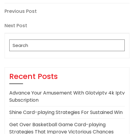
Post
Previous
Previous Post
Post
navigation
Next
Next Post
Post
Search
for:
Recent Posts
Advance Your Amusement With Glotviptv 4k Iptv
Subscription
Shine Card-playing Strategies For Sustained Win
Get Over Basketball Game Card-playing
Strategies That Improve Victorious Chances