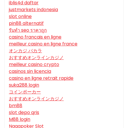
iblis4d daftar
justmarkets indonesia
slot online
pin88 alternatif
รับทํา seo ราคาถูก
casino francais en ligne
meilleur casino en ligne france
オンカジ バカラ
おすすめオンラインカジノ
meilleur casino crypto
casinos sin licencia
casino en ligne retrait rapide
suka288 login
コインポーカー
おすすめオンラインカジノ
bm88
slot depo qris
M88 login
Nagapoker Slot