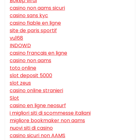
Bokep viral
casino non aams sicuri
casino sans kyc
casino fiable en ligne
site de paris sportif
vu168
INDOWD
casino francais en ligne
casino non aams
toto online
slot deposit 5000
slot zeus
casino online stranieri
Slot
casino en ligne neosurf
i migliori siti di scommesse italiani
migliore bookmaker non aams
nuovi siti di casino
casino sicuri non AAMS