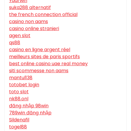
Yaarwin
suka288 alternatif
the french connection official
casino non aams
casino online stranieri
agen slot
qs88
casino en ligne argent réel
meilleurs sites de paris sportifs
best online casino uae real money
siti scommesse non aams
mantul138
totobet login
toto slot
nk88.onl
đăng nhập 98win
789win đăng nhập
Sildenafil
togel88