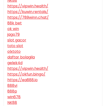
NK88
https://vipwin.health/
https://kuwin.rentals/
https://789winn.chat/
88k bet
ok win
jago79
slot gacor
toto slot
olxtoto
daftar bolagila
gelek4d
https://vipwin.health/
https://okfun.bingo/
https://ea888.io
888vi
888p
win678
NK88