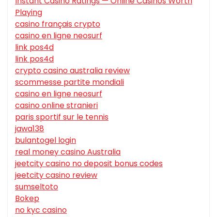
Instant Casino Ratings — Online Casinos Worth
Playing
casino français crypto
casino en ligne neosurf
link pos4d
link pos4d
crypto casino australia review
scommesse partite mondiali
casino en ligne neosurf
casino online stranieri
paris sportif sur le tennis
jawa138
bulantogel login
real money casino Australia
jeetcity casino no deposit bonus codes
jeetcity casino review
sumseltoto
Bokep
no kyc casino