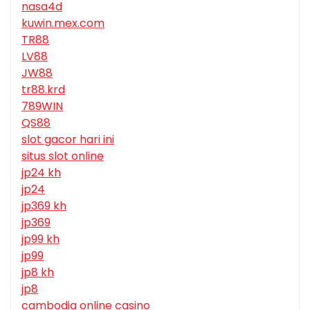
nasa4d
kuwin.mex.com
TR88
LV88
JW88
tr88.krd
789WIN
QS88
slot gacor hari ini
situs slot online
jp24 kh
jp24
jp369 kh
jp369
jp99 kh
jp99
jp8 kh
jp8
cambodia online casino