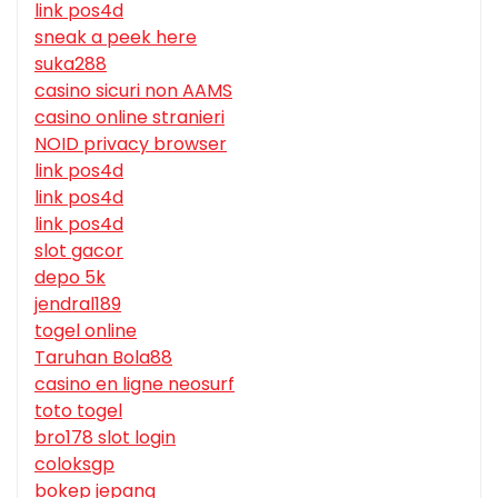
link pos4d
sneak a peek here
suka288
casino sicuri non AAMS
casino online stranieri
NOID privacy browser
link pos4d
link pos4d
link pos4d
slot gacor
depo 5k
jendral189
togel online
Taruhan Bola88
casino en ligne neosurf
toto togel
bro178 slot login
coloksgp
bokep jepang