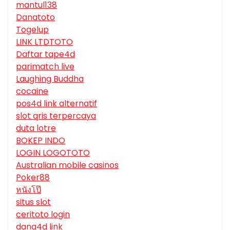
mantul138
Danatoto
Togelup
LINK LTDTOTO
Daftar tape4d
parimatch live
Laughing Buddha
cocaine
pos4d link alternatif
slot qris terpercaya
duta lotre
BOKEP INDO
LOGIN LOGOTOTO
Australian mobile casinos
Poker88
หนังโป๊
situs slot
ceritoto login
dana4d link