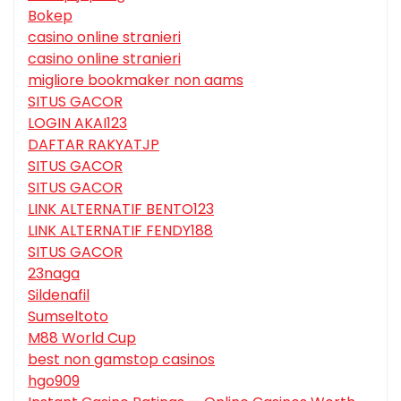
Bokep
casino online stranieri
casino online stranieri
migliore bookmaker non aams
SITUS GACOR
LOGIN AKAI123
DAFTAR RAKYATJP
SITUS GACOR
SITUS GACOR
LINK ALTERNATIF BENTO123
LINK ALTERNATIF FENDY188
SITUS GACOR
23naga
Sildenafil
Sumseltoto
M88 World Cup
best non gamstop casinos
hgo909