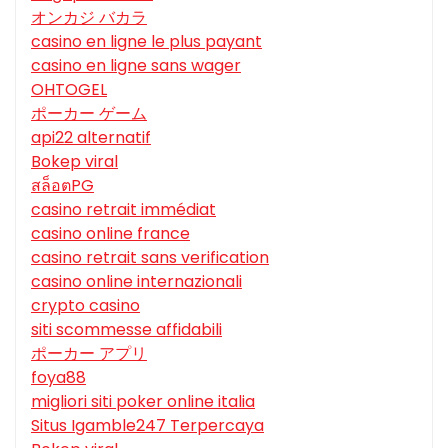
オンカジ バカラ
casino en ligne le plus payant
casino en ligne sans wager
OHTOGEL
ポーカー ゲーム
api22 alternatif
Bokep viral
สล็อตPG
casino retrait immédiat
casino online france
casino retrait sans verification
casino online internazionali
crypto casino
siti scommesse affidabili
ポーカー アプリ
foya88
migliori siti poker online italia
Situs Igamble247 Terpercaya