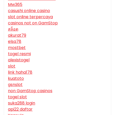
Mw365
casushi online casino
slot online terpercaya
casinos not on GamStop
สล็อต
akurat79
elsa78
mostbet
togel resmi
alexistogel
slot
link haha178
kuatoto
gsnslot
non GamStop casinos
togel slot
suka288 login
api22 daftar