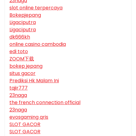
23naga
slot online terpercaya
Bokepjepang
Ligaciputra
Ligaciputra
dk666kh
online casino cambodia
edi toto
ZOOM下载
bokep jepang
situs gacor
Prediksi Hk Malam Ini
tajir777
23naga
the french connection official
23naga
evosgaming qris
SLOT GACOR
SLOT GACOR