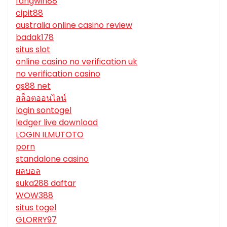
fangwin88
cipit88
australia online casino review
badak178
situs slot
online casino no verification uk
no verification casino
qs88 net
สล็อตออนไลน์
login sontogel
ledger live download
LOGIN ILMUTOTO
porn
standalone casino
ผลบอล
suka288 daftar
WOW388
situs togel
GLORRY97