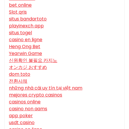
bet online
Slot qris
situs bandartoto
playinexch app
situs togel
casino en ligne
Heng Ong Bet
Yearwin Game
신원확인 불필요 카지노
オンカジ おすすめ
dom toto
전환사채
những nhà cái uy tín tại việt nam
mejores crypto casinos
casinos online
casino non aams
app poker
usdt casino