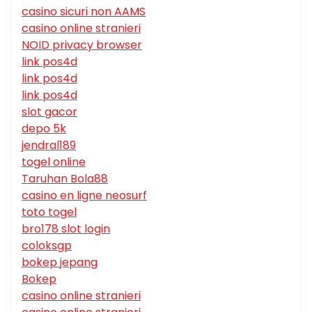
casino sicuri non AAMS
casino online stranieri
NOID privacy browser
link pos4d
link pos4d
link pos4d
slot gacor
depo 5k
jendral189
togel online
Taruhan Bola88
casino en ligne neosurf
toto togel
bro178 slot login
coloksgp
bokep jepang
Bokep
casino online stranieri