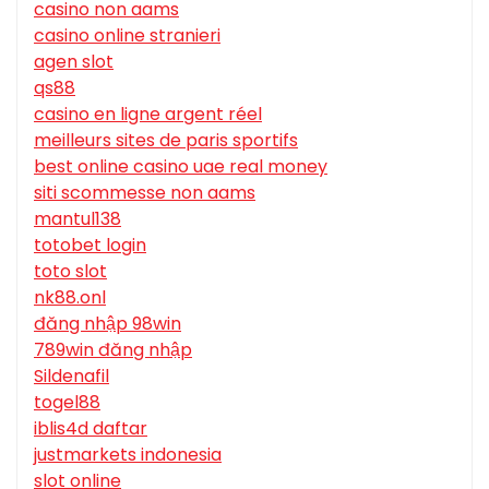
casino non aams
casino online stranieri
agen slot
qs88
casino en ligne argent réel
meilleurs sites de paris sportifs
best online casino uae real money
siti scommesse non aams
mantul138
totobet login
toto slot
nk88.onl
đăng nhập 98win
789win đăng nhập
Sildenafil
togel88
iblis4d daftar
justmarkets indonesia
slot online