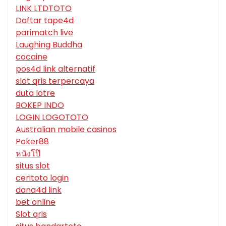
LINK LTDTOTO
Daftar tape4d
parimatch live
Laughing Buddha
cocaine
pos4d link alternatif
slot qris terpercaya
duta lotre
BOKEP INDO
LOGIN LOGOTOTO
Australian mobile casinos
Poker88
หนังโป๊
situs slot
ceritoto login
dana4d link
bet online
Slot qris