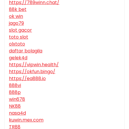
https://789winn.chat/
88k bet
ok win
jago79
slot gacor
toto slot
olxtoto
daftar bolagila
gelek4d
https://vipwin.health/
https://okfun.bingo/
https://ea888.io
888vi
888p
win678
NK88
nasa4d
kuwin.mex.com
TR88