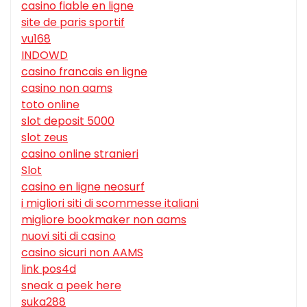
casino fiable en ligne
site de paris sportif
vu168
INDOWD
casino francais en ligne
casino non aams
toto online
slot deposit 5000
slot zeus
casino online stranieri
Slot
casino en ligne neosurf
i migliori siti di scommesse italiani
migliore bookmaker non aams
nuovi siti di casino
casino sicuri non AAMS
link pos4d
sneak a peek here
suka288