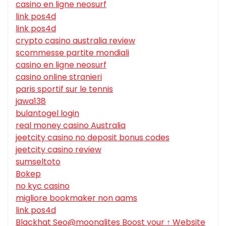
casino en ligne neosurf
link pos4d
link pos4d
crypto casino australia review
scommesse partite mondiali
casino en ligne neosurf
casino online stranieri
paris sportif sur le tennis
jawa138
bulantogel login
real money casino Australia
jeetcity casino no deposit bonus codes
jeetcity casino review
sumseltoto
Bokep
no kyc casino
migliore bookmaker non aams
link pos4d
Blackhat Seo@moonalites Boost your ↑ Website