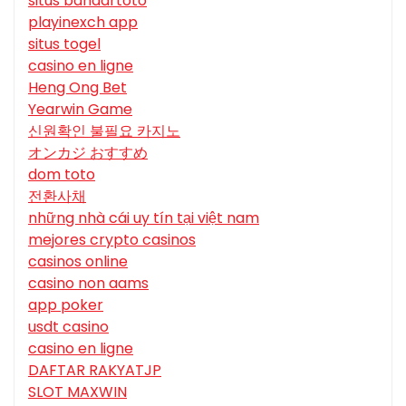
situs bandartoto
playinexch app
situs togel
casino en ligne
Heng Ong Bet
Yearwin Game
신원확인 불필요 카지노
オンカジ おすすめ
dom toto
전환사채
những nhà cái uy tín tại việt nam
mejores crypto casinos
casinos online
casino non aams
app poker
usdt casino
casino en ligne
DAFTAR RAKYATJP
SLOT MAXWIN