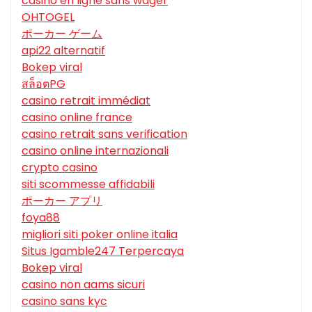
casino en ligne sans wager
OHTOGEL
ポーカー ゲーム
api22 alternatif
Bokep viral
สล็อตPG
casino retrait immédiat
casino online france
casino retrait sans verification
casino online internazionali
crypto casino
siti scommesse affidabili
ポーカー アプリ
foya88
migliori siti poker online italia
Situs Igamble247 Terpercaya
Bokep viral
casino non aams sicuri
casino sans kyc