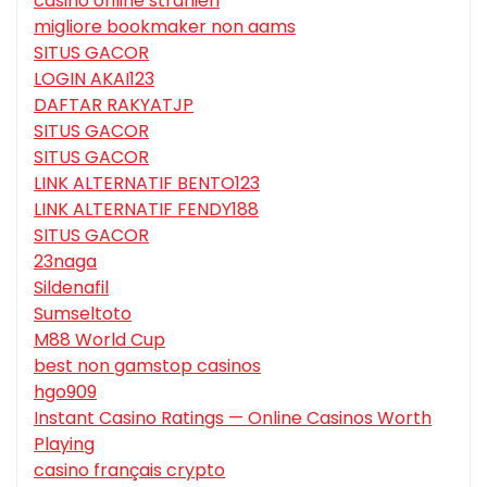
casino online stranieri
migliore bookmaker non aams
SITUS GACOR
LOGIN AKAI123
DAFTAR RAKYATJP
SITUS GACOR
SITUS GACOR
LINK ALTERNATIF BENTO123
LINK ALTERNATIF FENDY188
SITUS GACOR
23naga
Sildenafil
Sumseltoto
M88 World Cup
best non gamstop casinos
hgo909
Instant Casino Ratings — Online Casinos Worth
Playing
casino français crypto