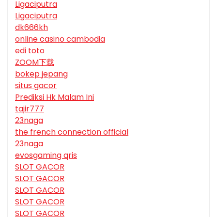
Ligaciputra
Ligaciputra
dk666kh
online casino cambodia
edi toto
ZOOM下载
bokep jepang
situs gacor
Prediksi Hk Malam Ini
tajir777
23naga
the french connection official
23naga
evosgaming qris
SLOT GACOR
SLOT GACOR
SLOT GACOR
SLOT GACOR
SLOT GACOR