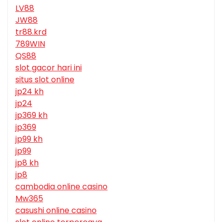
LV88
JW88
tr88.krd
789WIN
QS88
slot gacor hari ini
situs slot online
jp24 kh
jp24
jp369 kh
jp369
jp99 kh
jp99
jp8 kh
jp8
cambodia online casino
Mw365
casushi online casino