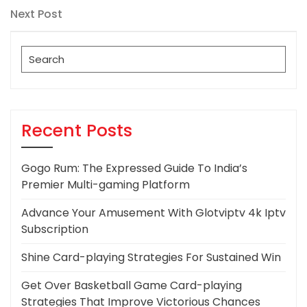
navigation
Next
Next Post
Post
Search
for:
Recent Posts
Gogo Rum: The Expressed Guide To India’s
Premier Multi-gaming Platform
Advance Your Amusement With Glotviptv 4k Iptv
Subscription
Shine Card-playing Strategies For Sustained Win
Get Over Basketball Game Card-playing
Strategies That Improve Victorious Chances