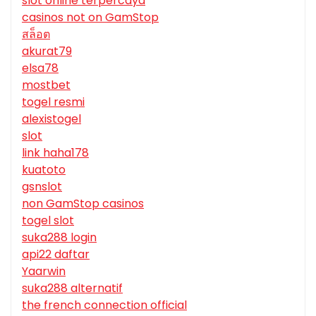
slot online terpercaya
casinos not on GamStop
สล็อต
akurat79
elsa78
mostbet
togel resmi
alexistogel
slot
link haha178
kuatoto
gsnslot
non GamStop casinos
togel slot
suka288 login
api22 daftar
Yaarwin
suka288 alternatif
the french connection official