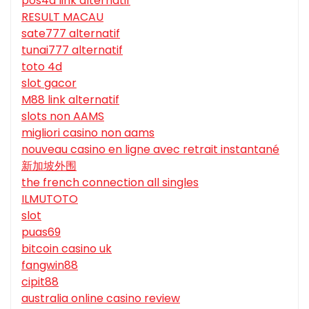
pos4d link alternatif
RESULT MACAU
sate777 alternatif
tunai777 alternatif
toto 4d
slot gacor
M88 link alternatif
slots non AAMS
migliori casino non aams
nouveau casino en ligne avec retrait instantané
新加坡外围
the french connection all singles
ILMUTOTO
slot
puas69
bitcoin casino uk
fangwin88
cipit88
australia online casino review