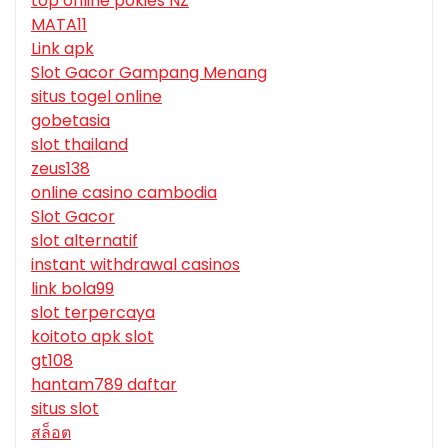
top online pokies NZ
MATA11
Link apk
Slot Gacor Gampang Menang
situs togel online
gobetasia
slot thailand
zeus138
online casino cambodia
Slot Gacor
slot alternatif
instant withdrawal casinos
link bola99
slot terpercaya
koitoto apk slot
gt108
hantam789 daftar
situs slot
สล็อต