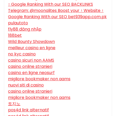
↑ Google Ranking With our SEO BACKLINKS
Telegram: @moonalites Boost your ↑ Website ↑
Google Ranking With our SEO bet939app.com.pk
pulautoto
fly88 đăng nhập
188bet
Wild Bounty Showdown
meilleur casino en ligne
no kyc casino
casino sicuri non AAMS
casino online stranieri
casino en ligne neosurf
migliore bookmaker non aams
nuovi siti di casino
casino online stranieri
migliore bookmaker non aams
토지노
pos4d link alternatif