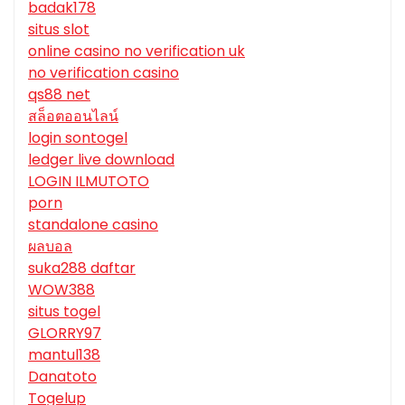
badak178
situs slot
online casino no verification uk
no verification casino
qs88 net
สล็อตออนไลน์
login sontogel
ledger live download
LOGIN ILMUTOTO
porn
standalone casino
ผลบอล
suka288 daftar
WOW388
situs togel
GLORRY97
mantul138
Danatoto
Togelup