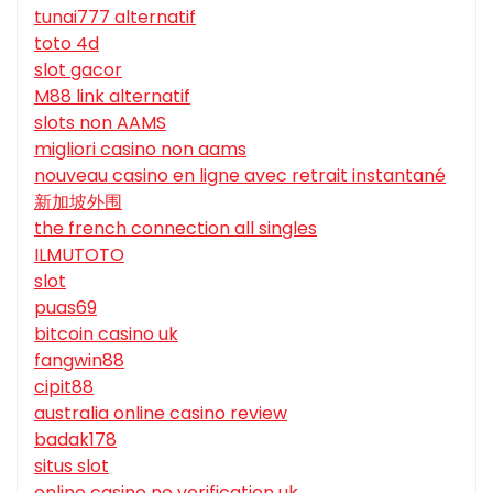
tunai777 alternatif
toto 4d
slot gacor
M88 link alternatif
slots non AAMS
migliori casino non aams
nouveau casino en ligne avec retrait instantané
新加坡外围
the french connection all singles
ILMUTOTO
slot
puas69
bitcoin casino uk
fangwin88
cipit88
australia online casino review
badak178
situs slot
online casino no verification uk