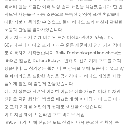
리버티 벨을 포함한 여러 믹싱 릴과 표현을 적용했습니다. 한 번
의도된 재봉틀은 자동 조종으로 독특한 상징적 표현 혼합물에
대한 지불에 동의할 수 있었고, 현재 비디오 포커 머신과 관련된
노동과 탄생을 알아차렸습니다.
이 서지는 전기 기계 비디오 포커 머신과 관련이 있습니다.
60년대부터 비디오 포커 머신은 운동 제품에서 전기 기계 장비
로 이동하기 시작했습니다. Bally Technological knowhow는
1963년 활동인 Dollars Baby로 인해 이 전기 기계 포트를 개척
했습니다. 그 창의성은 훨씬 더 큰 상금을 위해 도움이 되었고 많
은 페이라인을 포함한 속성을 공개하여 이 비디오 게임을 사람
들에게 훨씬 더 즐겁게 만들었습니다.
에너지 성분과 관련된 이러한 이점은 예측 가능한 미래 디자인
진행을 위한 최상의 방법을 매끄럽게 하여 마침내 이 고급 비디
오 포커 기계를 어린이와 현재로 생산할 수 있습니다.
이 디지털 웨이브: 온라인 포트 비디오 게임
1990년대의 이 웹 진입은 포트 산업의 다음 중요한 전환점, 즉