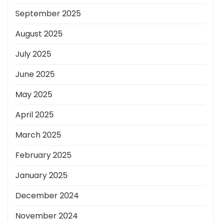
September 2025
August 2025
July 2025
June 2025
May 2025
April 2025
March 2025
February 2025
January 2025
December 2024
November 2024