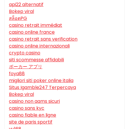
api22 alternatif
Bokep viral
สล็อตPG
casino retrait immédiat
casino online france
casino retrait sans verification
casino online internazionali
crypto casino
siti scommesse affidabili
ポーカー アプリ
foya88
migliori siti poker online italia
Situs Igamble247 Terpercaya
Bokep viral
casino non aams sicuri
casino sans kyc
casino fiable en ligne
site de paris sportif
vu168