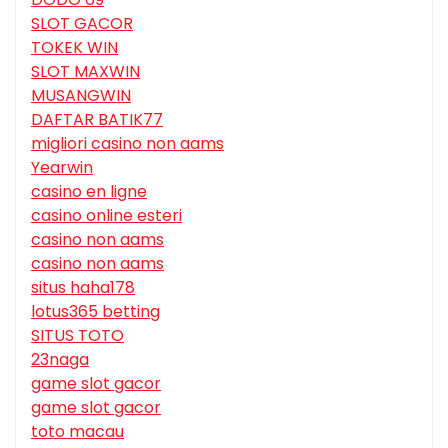
SLOT GACOR
TOKEK WIN
SLOT MAXWIN
MUSANGWIN
DAFTAR BATIK77
migliori casino non aams
Yearwin
casino en ligne
casino online esteri
casino non aams
casino non aams
situs haha178
lotus365 betting
SITUS TOTO
23naga
game slot gacor
game slot gacor
toto macau