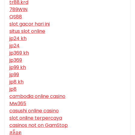
tr88.krd
789WIN
QS88
slot gacor hari ini
situs slot online
jp24 kh
jp24
jp369 kh
jp369
jp99 kh
jp99
jp8 kh
jp8
cambodia online casino
Mw365
casushi online casino
slot online terpercaya
casinos not on GamStop
สล็อต