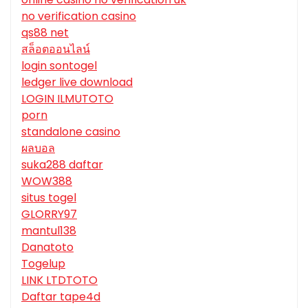
no verification casino
qs88 net
สล็อตออนไลน์
login sontogel
ledger live download
LOGIN ILMUTOTO
porn
standalone casino
ผลบอล
suka288 daftar
WOW388
situs togel
GLORRY97
mantul138
Danatoto
Togelup
LINK LTDTOTO
Daftar tape4d