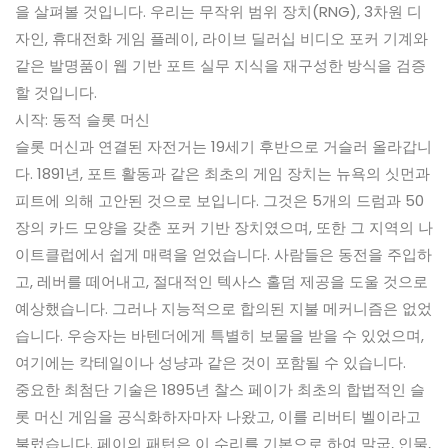
을 살펴볼 것입니다. 우리는 무작위 범위 장치(RNG), 3차원 디
자인, 휴대전화 게임 플레이, 라이브 딜러십 비디오 포커 기계와
같은 발명품이 웹 기반 포트 실무 지식을 재구성한 방식을 검증
할 것입니다.
시작: 동적 슬롯 머신
슬롯 머신과 연결된 자전거는 19세기 후반으로 거슬러 올라갑니
다. 1891년, 포트 활동과 같은 최초의 게임 장치는 뉴욕의 싯먼과
피트에 의해 고안된 것으로 보입니다. 그것은 5개의 드럼과 50
장의 카드 모양을 갖춘 포커 기반 장치였으며, 또한 그 지역의 나
이트클럽에서 쉽게 매력을 얻었습니다. 사람들은 동전을 주입하
고, 레버를 떼어내고, 절대적인 텍사스 홀덤 제공을 도울 것으로
예상했습니다. 그러나 지능적으로 합의된 지불 메커니즘은 없었
습니다. 우승자는 바텐더에게 특별히 보물을 받을 수 있었으며,
여기에는 칵테일이나 성냥과 같은 것이 포함될 수 있습니다.
중요한 최첨단 기술은 1895년 찰스 페이가 최초의 합법적인 슬
롯 머신 게임을 공식화하자마자 나왔고, 이를 리버티 벨이라고
불렀습니다. 페이의 패턴은 이 수리를 기본으로 하여 말굽, 인물,