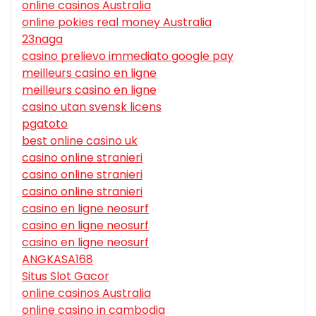
online casinos Australia
online pokies real money Australia
23naga
casino prelievo immediato google pay
meilleurs casino en ligne
meilleurs casino en ligne
casino utan svensk licens
pgatoto
best online casino uk
casino online stranieri
casino online stranieri
casino online stranieri
casino en ligne neosurf
casino en ligne neosurf
casino en ligne neosurf
ANGKASA168
Situs Slot Gacor
online casinos Australia
online casino in cambodia