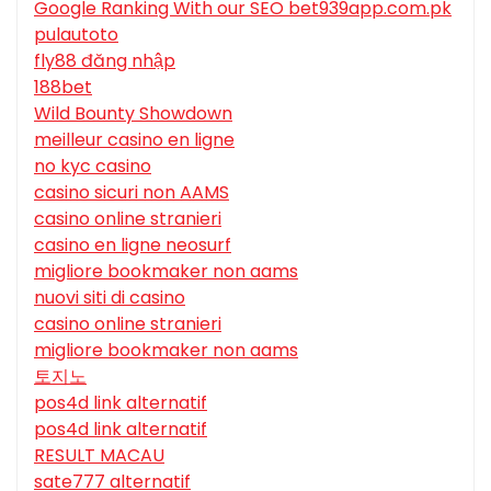
Google Ranking With our SEO bet939app.com.pk
pulautoto
fly88 đăng nhập
188bet
Wild Bounty Showdown
meilleur casino en ligne
no kyc casino
casino sicuri non AAMS
casino online stranieri
casino en ligne neosurf
migliore bookmaker non aams
nuovi siti di casino
casino online stranieri
migliore bookmaker non aams
토지노
pos4d link alternatif
pos4d link alternatif
RESULT MACAU
sate777 alternatif