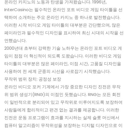
온라인 카지노의 노동과 탄생을 가져왔습니다. 1996년,
InterCasino는 필수적인 온라인 포트 비디오 게임 타이틀을 선
택하여 소개하는 주요 온라인 카지노 중 하나로 발전했습니다.
이러한 시작 비디오 게임 타이틀의 대부분은 간단했으며, 많은
페이라인과 필수적인 디자인을 표시하여 최신 시대의 시작을 선
언했습니다.
2000년대 초부터 강력한 기술 노하우는 온라인 포트 비디오 게
임이 점점 더 혁신적이 되도록 도왔습니다. 이러한 비디오 게임
타이틀의 대부분은 많은 페이라인, 이점 시간, 고품질 디자인을
사용하여 전 세계 군중의 시선을 사로잡기 시작했습니다.
무작위 범위 장치: 공정성 보장
온라인 비디오 포커 기계에서 가장 중요한 디자인 진전은 무작
위 범위 생성기(RNG)의 이점인 듯했습니다. RNG는 모든 회전
이 일반적으로 분리되어 있고 무작위로 이루어지도록 보장하여
사람들에게 합리적이고 편견 없는 결과를 제공합니다. 이러한
진전은 운동 프로그램이 효과를 지시하는 실제 슬롯 머신에서
컴퓨터 알고리즘이 무작위성을 보장하는 디지털 디자인으로 이