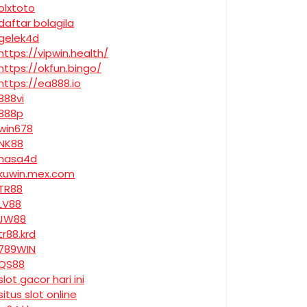
olxtoto
daftar bolagila
gelek4d
https://vipwin.health/
https://okfun.bingo/
https://ea888.io
888vi
888p
win678
NK88
nasa4d
kuwin.mex.com
TR88
LV88
JW88
tr88.krd
789WIN
QS88
slot gacor hari ini
situs slot online