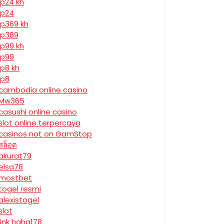
jp24 kh
jp24
jp369 kh
jp369
jp99 kh
jp99
jp8 kh
jp8
cambodia online casino
Mw365
casushi online casino
slot online terpercaya
casinos not on GamStop
สล็อต
akurat79
elsa78
mostbet
togel resmi
alexistogel
slot
link haha178