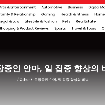
Arts & Entertainment
Automotive
Business
Digital M
Family & Relationship
Gaming
Health & Fitness
Home 
Legal & Law
Lifestyle & Fashion
Pets
Real Estate
Shopping & Product Reviews
Sports
Travel & Tours
O
장중인 안마, 일 집중 향상의 
/
Other
/
출장중인 안마, 일 집중 향상의 비법