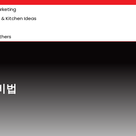
arketing
& Kitchen Ideas
thers
비법