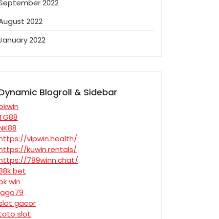
September 2022
August 2022
January 2022
Dynamic Blogroll & Sidebar
okwin
TG88
NK88
https://vipwin.health/
https://kuwin.rentals/
https://789winn.chat/
88k bet
ok win
jago79
slot gacor
toto slot