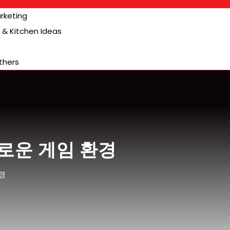
arketing
& Kitchen Ideas
thers
로운 게임 환경
경