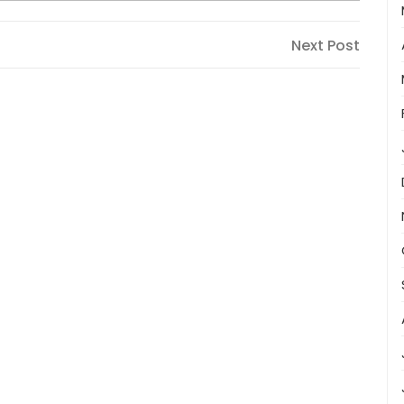
Next
Next Post
Post