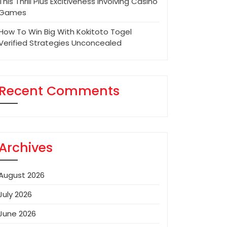
This Thrill Plus Excitiveness Involving Casino
Games
How To Win Big With Kokitoto Togel
Verified Strategies Unconcealed
Recent Comments
Archives
August 2026
July 2026
June 2026