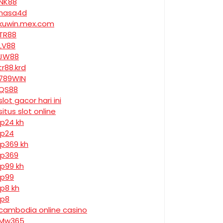
NK88
nasa4d
kuwin.mex.com
TR88
LV88
JW88
tr88.krd
789WIN
QS88
slot gacor hari ini
situs slot online
jp24 kh
jp24
jp369 kh
jp369
jp99 kh
jp99
jp8 kh
jp8
cambodia online casino
Mw365