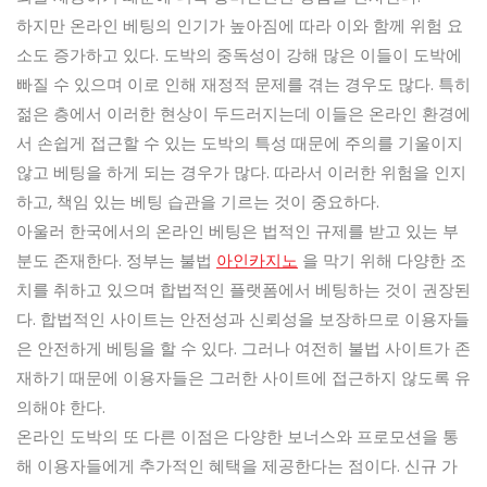
하지만 온라인 베팅의 인기가 높아짐에 따라 이와 함께 위험 요
소도 증가하고 있다. 도박의 중독성이 강해 많은 이들이 도박에
빠질 수 있으며 이로 인해 재정적 문제를 겪는 경우도 많다. 특히
젊은 층에서 이러한 현상이 두드러지는데 이들은 온라인 환경에
서 손쉽게 접근할 수 있는 도박의 특성 때문에 주의를 기울이지
않고 베팅을 하게 되는 경우가 많다. 따라서 이러한 위험을 인지
하고, 책임 있는 베팅 습관을 기르는 것이 중요하다.
아울러 한국에서의 온라인 베팅은 법적인 규제를 받고 있는 부
분도 존재한다. 정부는 불법
아인카지노
을 막기 위해 다양한 조
치를 취하고 있으며 합법적인 플랫폼에서 베팅하는 것이 권장된
다. 합법적인 사이트는 안전성과 신뢰성을 보장하므로 이용자들
은 안전하게 베팅을 할 수 있다. 그러나 여전히 불법 사이트가 존
재하기 때문에 이용자들은 그러한 사이트에 접근하지 않도록 유
의해야 한다.
온라인 도박의 또 다른 이점은 다양한 보너스와 프로모션을 통
해 이용자들에게 추가적인 혜택을 제공한다는 점이다. 신규 가