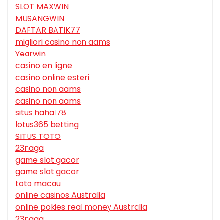
SLOT MAXWIN
MUSANGWIN
DAFTAR BATIK77
migliori casino non aams
Yearwin
casino en ligne
casino online esteri
casino non aams
casino non aams
situs haha178
lotus365 betting
SITUS TOTO
23naga
game slot gacor
game slot gacor
toto macau
online casinos Australia
online pokies real money Australia
23naga