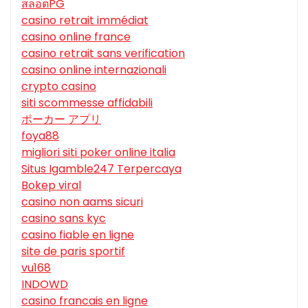
สล็อตPG
casino retrait immédiat
casino online france
casino retrait sans verification
casino online internazionali
crypto casino
siti scommesse affidabili
ポーカー アプリ
foya88
migliori siti poker online italia
Situs Igamble247 Terpercaya
Bokep viral
casino non aams sicuri
casino sans kyc
casino fiable en ligne
site de paris sportif
vu168
INDOWD
casino francais en ligne