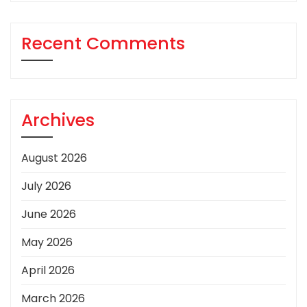
Recent Comments
Archives
August 2026
July 2026
June 2026
May 2026
April 2026
March 2026