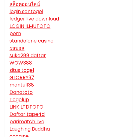
สล็อตออนไลน์
login sontogel
ledger live download
LOGIN ILMUTOTO
porn
standalone casino
ผลบอล
suka288 daftar
WOW388
situs togel
GLORRY97
mantul138
Danatoto
Togelup
LINK LTDTOTO
Daftar tape4d
parimatch live
Laughing Buddha
cocaine