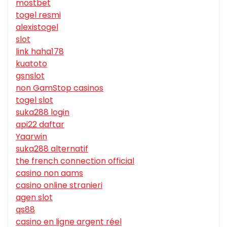
mostbet
togel resmi
alexistogel
slot
link haha178
kuatoto
gsnslot
non GamStop casinos
togel slot
suka288 login
api22 daftar
Yaarwin
suka288 alternatif
the french connection official
casino non aams
casino online stranieri
agen slot
qs88
casino en ligne argent réel