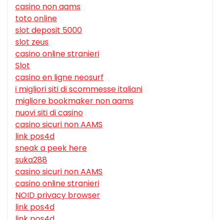
casino non aams
toto online
slot deposit 5000
slot zeus
casino online stranieri
Slot
casino en ligne neosurf
i migliori siti di scommesse italiani
migliore bookmaker non aams
nuovi siti di casino
casino sicuri non AAMS
link pos4d
sneak a peek here
suka288
casino sicuri non AAMS
casino online stranieri
NOID privacy browser
link pos4d
link pos4d