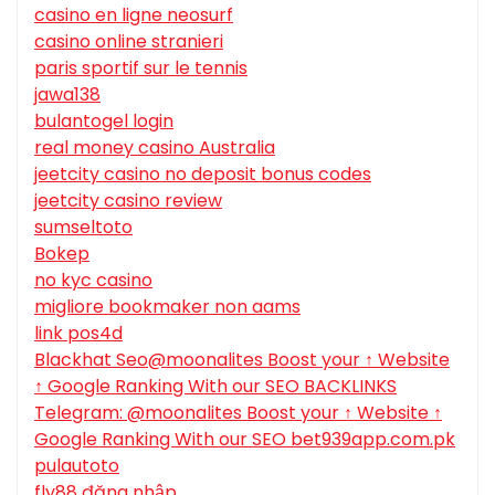
casino en ligne neosurf
casino online stranieri
paris sportif sur le tennis
jawa138
bulantogel login
real money casino Australia
jeetcity casino no deposit bonus codes
jeetcity casino review
sumseltoto
Bokep
no kyc casino
migliore bookmaker non aams
link pos4d
Blackhat Seo@moonalites Boost your ↑ Website
↑ Google Ranking With our SEO BACKLINKS
Telegram: @moonalites Boost your ↑ Website ↑
Google Ranking With our SEO bet939app.com.pk
pulautoto
fly88 đăng nhập