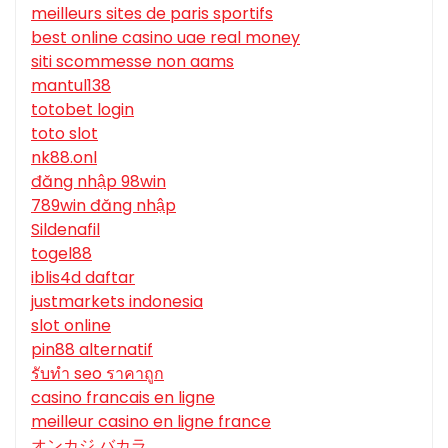
meilleurs sites de paris sportifs
best online casino uae real money
siti scommesse non aams
mantul138
totobet login
toto slot
nk88.onl
đăng nhập 98win
789win đăng nhập
Sildenafil
togel88
iblis4d daftar
justmarkets indonesia
slot online
pin88 alternatif
รับทํา seo ราคาถูก
casino francais en ligne
meilleur casino en ligne france
オンカジ バカラ