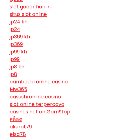
slot gacor hari ini
situs slot online
jp24 kh
jp24
jp369 kh
jp369
jp99 kh
jp99
jp8 kh
jp8
cambodia online casino
Mw365
casushi online casino
slot online terpercaya
casinos not on GamStop
สล็อต
akurat79
elsa78