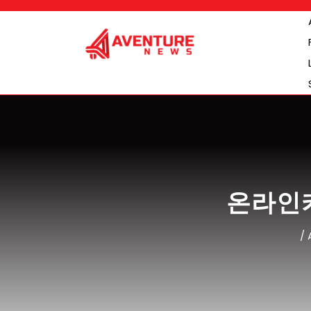
Skip
to
content
온라인카
/