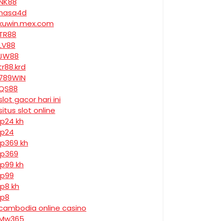
NK88
nasa4d
kuwin.mex.com
TR88
LV88
JW88
tr88.krd
789WIN
QS88
slot gacor hari ini
situs slot online
jp24 kh
jp24
jp369 kh
jp369
jp99 kh
jp99
jp8 kh
jp8
cambodia online casino
Mw365