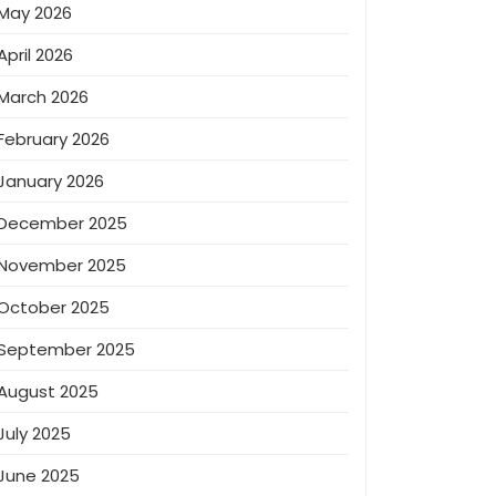
May 2026
April 2026
March 2026
February 2026
January 2026
December 2025
November 2025
October 2025
September 2025
August 2025
July 2025
June 2025