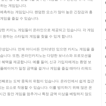
호하는 게임입니다.
 예측하는 게임입니다. 랜덤한 요소가 많아 높은 긴장감과 흥
게임을 즐길 수 있습니다.
다양한 카지노 게임들이 온라인으로 제공되고 있습니다. 각 게임
 원하는 스타일의 게임을 찾을 수 있게 합니다.
근성입니다. 언제 어디서든 인터넷만 있으면 카지노 게임을 즐
없습니다. 또한, 온라인카지노는 다양한 보너스와 프로모션을
혜택을 제공합니다. 예를 들어, 신규 가입자에게는 환영 보
 플레이어가 일정 금액을 걸거나 게임을 즐길 때마다 리워드
번째로는 도박 중독의 위험이 있습니다. 온라인에서 쉽게 접근
있는 요소로 작용할 수 있습니다. 이를 방지하기 위해 많은 온
시간 동안 게임을 멈추거나 특정 금액 이상을 베팅하지 않도