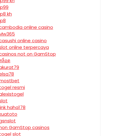
jp99 kh
jp99
jp8 kh
jp8
cambodia online casino
Mw365
casushi online casino
slot online terpercaya
casinos not on GamStop
สล็อต
akurat79
elsa78
mostbet
togel resmi
alexistogel
slot
link haha178
kuatoto
gsnslot
non GamStop casinos
togel slot