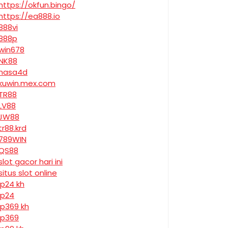
https://okfun.bingo/
https://ea888.io
888vi
888p
win678
NK88
nasa4d
kuwin.mex.com
TR88
LV88
JW88
tr88.krd
789WIN
QS88
slot gacor hari ini
situs slot online
jp24 kh
jp24
jp369 kh
jp369