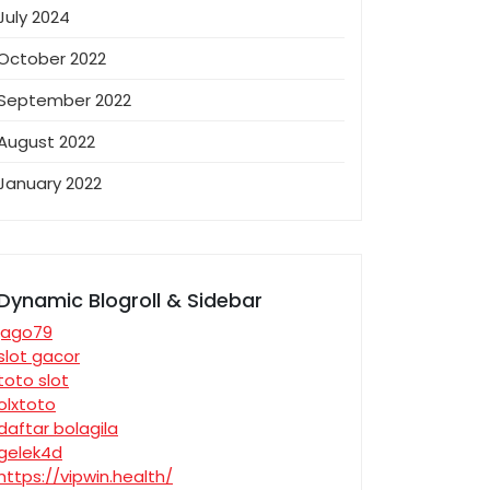
July 2024
October 2022
September 2022
August 2022
January 2022
Dynamic Blogroll & Sidebar
jago79
slot gacor
toto slot
olxtoto
daftar bolagila
gelek4d
https://vipwin.health/