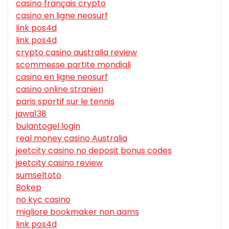
casino français crypto
casino en ligne neosurf
link pos4d
link pos4d
crypto casino australia review
scommesse partite mondiali
casino en ligne neosurf
casino online stranieri
paris sportif sur le tennis
jawa138
bulantogel login
real money casino Australia
jeetcity casino no deposit bonus codes
jeetcity casino review
sumseltoto
Bokep
no kyc casino
migliore bookmaker non aams
link pos4d