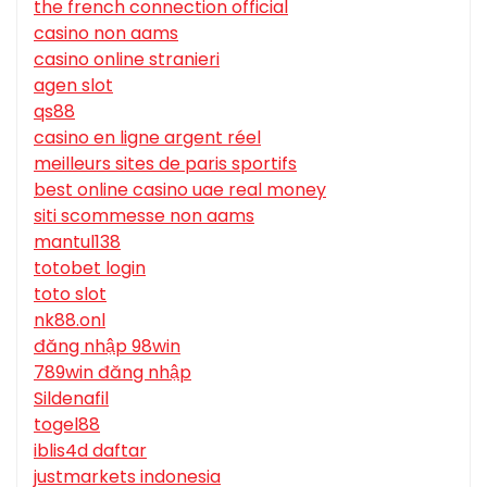
the french connection official
casino non aams
casino online stranieri
agen slot
qs88
casino en ligne argent réel
meilleurs sites de paris sportifs
best online casino uae real money
siti scommesse non aams
mantul138
totobet login
toto slot
nk88.onl
đăng nhập 98win
789win đăng nhập
Sildenafil
togel88
iblis4d daftar
justmarkets indonesia