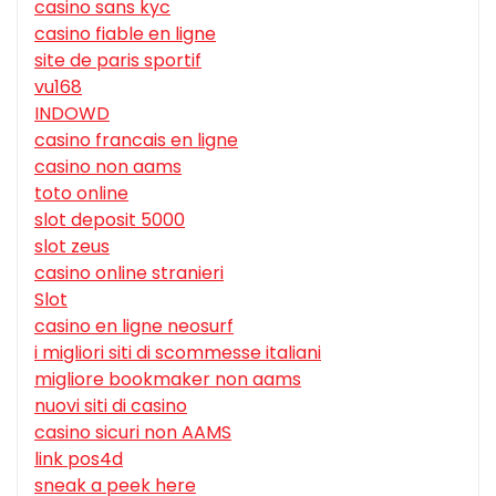
casino sans kyc
casino fiable en ligne
site de paris sportif
vu168
INDOWD
casino francais en ligne
casino non aams
toto online
slot deposit 5000
slot zeus
casino online stranieri
Slot
casino en ligne neosurf
i migliori siti di scommesse italiani
migliore bookmaker non aams
nuovi siti di casino
casino sicuri non AAMS
link pos4d
sneak a peek here