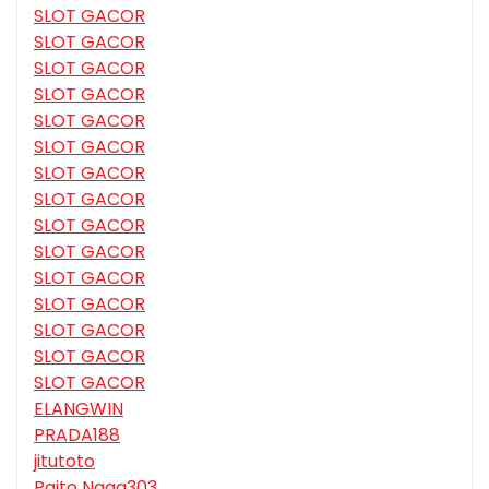
SLOT GACOR
SLOT GACOR
SLOT GACOR
SLOT GACOR
SLOT GACOR
SLOT GACOR
SLOT GACOR
SLOT GACOR
SLOT GACOR
SLOT GACOR
SLOT GACOR
SLOT GACOR
SLOT GACOR
SLOT GACOR
SLOT GACOR
ELANGWIN
PRADA188
jitutoto
Paito Naga303