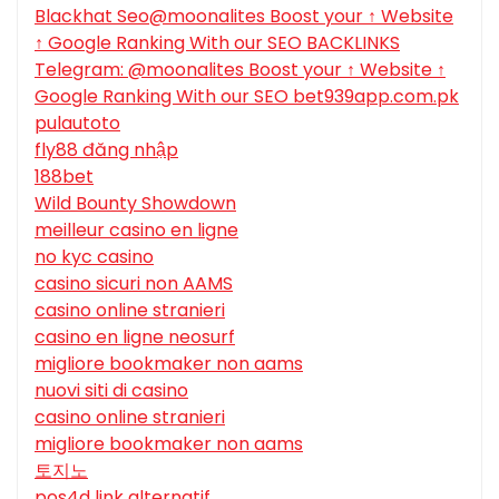
Blackhat Seo@moonalites Boost your ↑ Website
↑ Google Ranking With our SEO BACKLINKS
Telegram: @moonalites Boost your ↑ Website ↑
Google Ranking With our SEO bet939app.com.pk
pulautoto
fly88 đăng nhập
188bet
Wild Bounty Showdown
meilleur casino en ligne
no kyc casino
casino sicuri non AAMS
casino online stranieri
casino en ligne neosurf
migliore bookmaker non aams
nuovi siti di casino
casino online stranieri
migliore bookmaker non aams
토지노
pos4d link alternatif