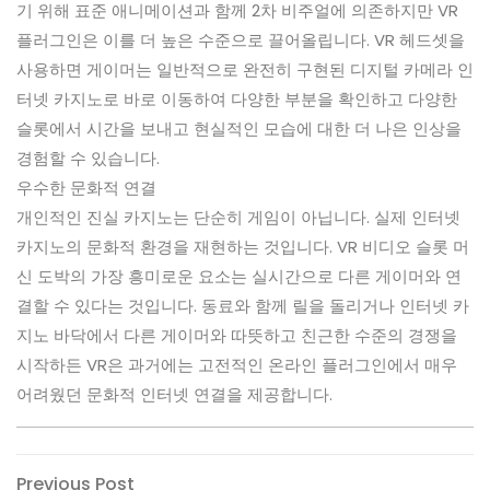
기 위해 표준 애니메이션과 함께 2차 비주얼에 의존하지만 VR
플러그인은 이를 더 높은 수준으로 끌어올립니다. VR 헤드셋을
사용하면 게이머는 일반적으로 완전히 구현된 디지털 카메라 인
터넷 카지노로 바로 이동하여 다양한 부분을 확인하고 다양한
슬롯에서 시간을 보내고 현실적인 모습에 대한 더 나은 인상을
경험할 수 있습니다.
우수한 문화적 연결
개인적인 진실 카지노는 단순히 게임이 아닙니다. 실제 인터넷
카지노의 문화적 환경을 재현하는 것입니다. VR 비디오 슬롯 머
신 도박의 가장 흥미로운 요소는 실시간으로 다른 게이머와 연
결할 수 있다는 것입니다. 동료와 함께 릴을 돌리거나 인터넷 카
지노 바닥에서 다른 게이머와 따뜻하고 친근한 수준의 경쟁을
시작하든 VR은 과거에는 고전적인 온라인 플러그인에서 매우
어려웠던 문화적 인터넷 연결을 제공합니다.
Previous
Previous Post