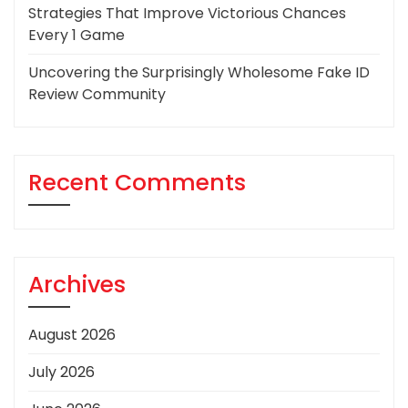
Strategies That Improve Victorious Chances
Every 1 Game
Uncovering the Surprisingly Wholesome Fake ID
Review Community
Recent Comments
Archives
August 2026
July 2026