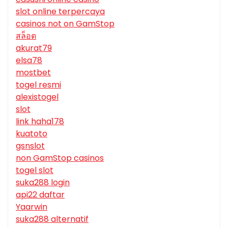
slot online terpercaya
casinos not on GamStop
สล็อต
akurat79
elsa78
mostbet
togel resmi
alexistogel
slot
link haha178
kuatoto
gsnslot
non GamStop casinos
togel slot
suka288 login
api22 daftar
Yaarwin
suka288 alternatif