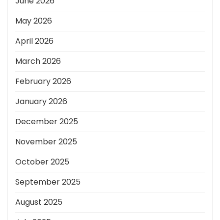
June 2026
May 2026
April 2026
March 2026
February 2026
January 2026
December 2025
November 2025
October 2025
September 2025
August 2025