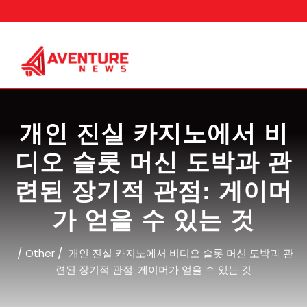
Skip
to
content
개인 진실 카지노에서 비
디오 슬롯 머신 도박과 관
련된 장기적 관점: 게이머
가 얻을 수 있는 것
/
/
Other
개인 진실 카지노에서 비디오 슬롯 머신 도박과 관
련된 장기적 관점: 게이머가 얻을 수 있는 것