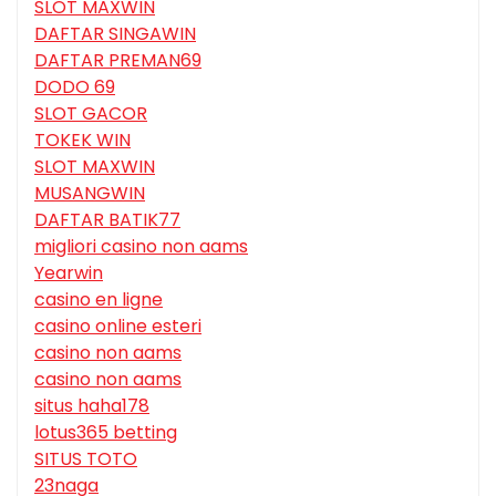
SLOT MAXWIN
DAFTAR SINGAWIN
DAFTAR PREMAN69
DODO 69
SLOT GACOR
TOKEK WIN
SLOT MAXWIN
MUSANGWIN
DAFTAR BATIK77
migliori casino non aams
Yearwin
casino en ligne
casino online esteri
casino non aams
casino non aams
situs haha178
lotus365 betting
SITUS TOTO
23naga