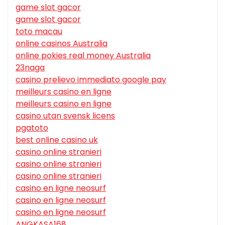
game slot gacor
game slot gacor
toto macau
online casinos Australia
online pokies real money Australia
23naga
casino prelievo immediato google pay
meilleurs casino en ligne
meilleurs casino en ligne
casino utan svensk licens
pgatoto
best online casino uk
casino online stranieri
casino online stranieri
casino online stranieri
casino en ligne neosurf
casino en ligne neosurf
casino en ligne neosurf
ANGKASA168