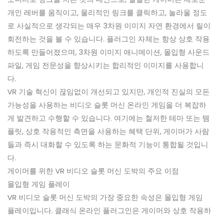
개인 레버를 움직이고, 물리적인 링크를 클릭하고, 놀라울 정도
로 사실적으로 생각되는 매우 3차원 이미지 자연 환경에서 릴이
회전하는 것을 볼 수 있습니다. 플러그인 자체는 항상 상호 작용
하도록 만들어졌으며, 3차원 이미지 애니메이션, 몰입형 사운드
파일, 게임 전문성을 향상시키는 합리적인 이미지를 사용합니
다.
VR 기술 혁신이 끊임없이 개선되고 있지만, 개인적 진실의 모든
가능성을 사용하는 비디오 슬롯 머신 온라인 게임을 더 복잡하
게 발견하고 수행할 수 있습니다. 여기에는 철저한 테마 또는 템
플릿, 상호 작용적인 측면을 사용하는 혜택 단위, 게이머가 사람
들과 즉시 대화할 수 있도록 하는 문화적 기능이 통합될 것입니
다.
게이머를 위한 VR 비디오 슬롯 머신 도박의 주요 이점
몰입형 게임 플레이
VR 비디오 슬롯 머신 도박의 가장 중요한 속성은 몰입형 게임
플레이입니다. 클래식 온라인 플러그인은 게이머와 상호 작용하