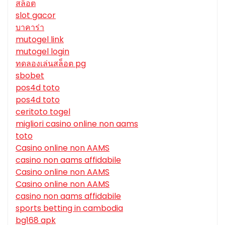
สล็อต
slot gacor
บาคาร่า
mutogel link
mutogel login
ทดลองเล่นสล็อต pg
sbobet
pos4d toto
pos4d toto
ceritoto togel
migliori casino online non aams
toto
Casino online non AAMS
casino non aams affidabile
Casino online non AAMS
Casino online non AAMS
casino non aams affidabile
sports betting in cambodia
bg168 apk