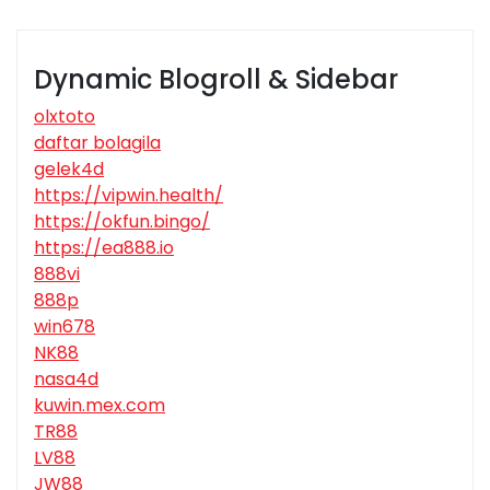
Dynamic Blogroll & Sidebar
olxtoto
daftar bolagila
gelek4d
https://vipwin.health/
https://okfun.bingo/
https://ea888.io
888vi
888p
win678
NK88
nasa4d
kuwin.mex.com
TR88
LV88
JW88