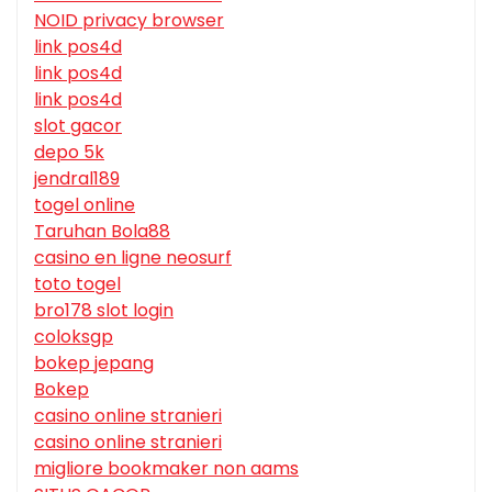
NOID privacy browser
link pos4d
link pos4d
link pos4d
slot gacor
depo 5k
jendral189
togel online
Taruhan Bola88
casino en ligne neosurf
toto togel
bro178 slot login
coloksgp
bokep jepang
Bokep
casino online stranieri
casino online stranieri
migliore bookmaker non aams