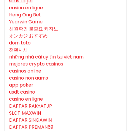
situs togel
casino en ligne
Heng Ong Bet
Yearwin Game
신원확인 불필요 카지노
オンカジ おすすめ
dom toto
전환사채
những nhà cái uy tín tại việt nam
mejores crypto casinos
casinos online
casino non aams
app poker
usdt casino
casino en ligne
DAFTAR RAKYATJP
SLOT MAXWIN
DAFTAR SINGAWIN
DAFTAR PREMAN69