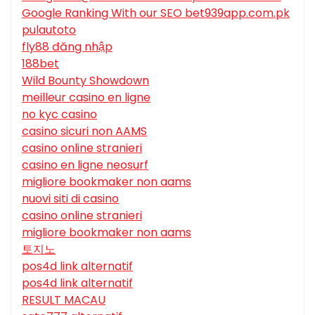
Google Ranking With our SEO bet939app.com.pk
pulautoto
fly88 đăng nhập
188bet
Wild Bounty Showdown
meilleur casino en ligne
no kyc casino
casino sicuri non AAMS
casino online stranieri
casino en ligne neosurf
migliore bookmaker non aams
nuovi siti di casino
casino online stranieri
migliore bookmaker non aams
토지노
pos4d link alternatif
pos4d link alternatif
RESULT MACAU