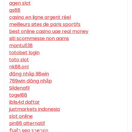
agen slot
qs88
casino en ligne argent réel
meilleurs sites de paris sportifs
best online casino uae real money
siti scommesse non aams
mantul138
totobet login
toto slot
nk88.onl
đăng nhập 98win
789win đăng nhập
Sildenafil
togel88
iblis4d daftar
justmarkets indonesia
slot online
pin88 alternatif
รับทํา seo ราคาถูก