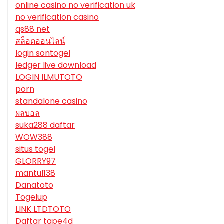
online casino no verification uk
no verification casino
qs88 net
สล็อตออนไลน์
login sontogel
ledger live download
LOGIN ILMUTOTO
porn
standalone casino
ผลบอล
suka288 daftar
WOW388
situs togel
GLORRY97
mantul138
Danatoto
Togelup
LINK LTDTOTO
Daftar tape4d