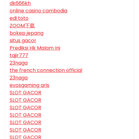
dk666kh
online casino cambodia
edi toto
ZOOM下载
bokep jepang
situs gacor
Prediksi Hk Malam Ini
tajir777
23naga
the french connection official
23naga
evosgaming qris
SLOT GACOR
SLOT GACOR
SLOT GACOR
SLOT GACOR
SLOT GACOR
SLOT GACOR
SLOT GACOR