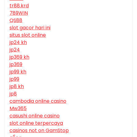
tr88.krd
789WIN
QS88
slot gacor hari ini
situs slot online
jp24 kh
jp24
jp369 kh
jp369
jp99 kh
jp99
jp8 kh
jp8
cambodia online casino
Mw365
casushi online casino
slot online terpercaya
casinos not on GamStop