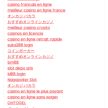
casino francais en ligne
meilleur casino en ligne france
オンカジ バカラ
おすすめオンラインカジノ
meilleur casino crypto
casinos sin licencia
casino en ligne retrait rapide
suka288 login
コインポーカー
おすすめオンラインカジノ
bm88
slot depo qris
M88 login
Nagapoker Slot
オンカジ バカラ
casino en ligne le plus payant
casino en ligne sans wager
OHTOGEL