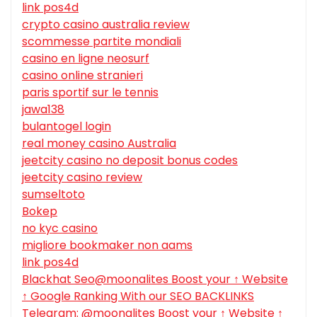
link pos4d
crypto casino australia review
scommesse partite mondiali
casino en ligne neosurf
casino online stranieri
paris sportif sur le tennis
jawa138
bulantogel login
real money casino Australia
jeetcity casino no deposit bonus codes
jeetcity casino review
sumseltoto
Bokep
no kyc casino
migliore bookmaker non aams
link pos4d
Blackhat Seo@moonalites Boost your ↑ Website
↑ Google Ranking With our SEO BACKLINKS
Telegram: @moonalites Boost your ↑ Website ↑