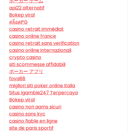
ポーカー ゲーム
api22 alternatif
Bokep viral
สล็อตPG
casino retrait immédiat
casino online france
casino retrait sans verification
casino online internazionali
crypto casino
siti scommesse affidabili
ポーカー アプリ
foya88
migliori siti poker online italia
Situs Igamble247 Terpercaya
Bokep viral
casino non aams sicuri
casino sans kyc
casino fiable en ligne
site de paris sportif