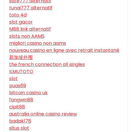
sate777 alternatif
tunai777 alternatif
toto 4d
slot gacor
M88 link alternatif
slots non AAMS
migliori casino non aams
nouveau casino en ligne avec retrait instantané
新加坡外围
the french connection all singles
ILMUTOTO
slot
puas69
bitcoin casino uk
fangwin88
cipit88
australia online casino review
badak178
situs slot