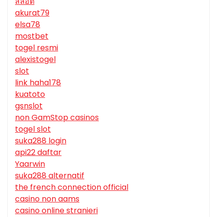
สล็อต
akurat79
elsa78
mostbet
togel resmi
alexistogel
slot
link haha178
kuatoto
gsnslot
non GamStop casinos
togel slot
suka288 login
api22 daftar
Yaarwin
suka288 alternatif
the french connection official
casino non aams
casino online stranieri