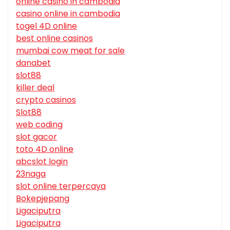
online casino in cambodia
casino online in cambodia
togel 4D online
best online casinos
mumbai cow meat for sale
danabet
slot88
killer deal
crypto casinos
Slot88
web coding
slot gacor
toto 4D online
abcslot login
23naga
slot online terpercaya
Bokepjepang
Ligaciputra
Ligaciputra