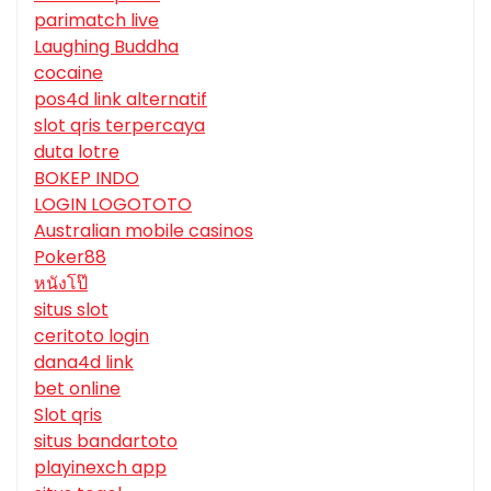
parimatch live
Laughing Buddha
cocaine
pos4d link alternatif
slot qris terpercaya
duta lotre
BOKEP INDO
LOGIN LOGOTOTO
Australian mobile casinos
Poker88
หนังโป๊
situs slot
ceritoto login
dana4d link
bet online
Slot qris
situs bandartoto
playinexch app