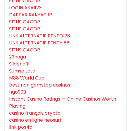
SITUS GACOR
LOGIN AKAI123
DAFTAR RAKYATJP
SITUS GACOR
SITUS GACOR
LINK ALTERNATIF BENTO123
LINK ALTERNATIF FENDY188
SITUS GACOR
23naga
Sildenafil
Sumseltoto
M88 World Cup
best non gamstop casinos
hgo909
Instant Casino Ratings — Online Casinos Worth
Playing
casino français crypto
casino en ligne neosurf
link pos4d