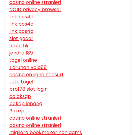
casino online stranieri
NOID privacy browser
link pos4d
link pos4d
link pos4d
slot gacor
depo 5k
jendral189
togel online
Taruhan Bola88
casino en ligne neosurf
toto togel
bro178 slot login
coloksgp
bokep jepang
Bokep
casino online stranieri
casino online stranieri
migliore bookmaker non aams