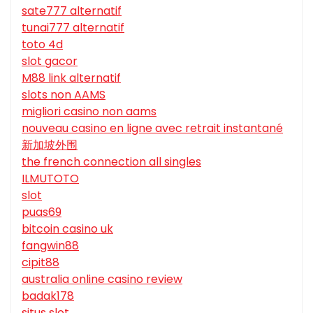
sate777 alternatif
tunai777 alternatif
toto 4d
slot gacor
M88 link alternatif
slots non AAMS
migliori casino non aams
nouveau casino en ligne avec retrait instantané
新加坡外围
the french connection all singles
ILMUTOTO
slot
puas69
bitcoin casino uk
fangwin88
cipit88
australia online casino review
badak178
situs slot