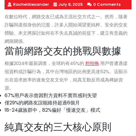
RachelAlexander
July 8, 2025
0 Comments
在數位時代，網路交友已成為主流社交方式之一。然而，隨著
詐騙與虛假身份的氾濫，許多人開始渴望更純粹、安全的交友
體驗。本文將探討如何在不失去真誠的前提下，建立有意義的
網路關係。
當前網路交友的挑戰與數據
根據2024年最新調查，全球約有45%的
想拍拖
用戶曾遭遇虛
假資料或詐騙行為，其中台灣地區的比例更高達52%。這顯示
出在追求效率的速食交友文化中，純真互動反而成為稀缺資
源。
67%用戶表示曾因對方資料不實而感到失望
僅29%的網路友誼能維持超過6個月
18-24歲族群中，82%偏好「慢速交友」模式
純真交友的三大核心原則