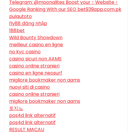
Telegram: @moonalites Boost your ↑ Website ↑
Google Ranking With our SEO bet939app.com.pk
pulautoto
fly88 đăng nhập
188bet
Wild Bounty Showdown
meilleur casino en ligne
no kyc casino
casino sicuri non AAMS
casino online stranieri
casino en ligne neosurf
migliore bookmaker non aams
nuovi siti di casino
casino online stranieri
migliore bookmaker non aams
토지노
pos4d link alternatif
pos4d link alternatif
RESULT MACAU