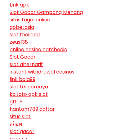
Link apk
Slot Gacor Gampang Menang
situs togel online
gobetasia
slot thailand
zeus138
online casino cambodia
Slot Gacor
slot alternatif
instant withdrawal casinos
link bola99
slot terpercaya
koitoto apk slot
gt108
hantam789 daftar
situs slot
สล็อต
slot gacor
บาคาร่า