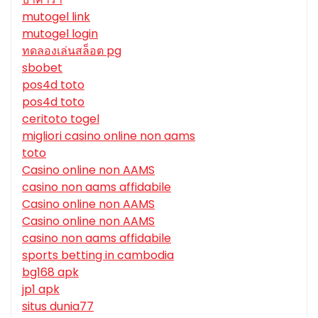
mutogel link
mutogel login
ทดลองเล่นสล็อต pg
sbobet
pos4d toto
pos4d toto
ceritoto togel
migliori casino online non aams
toto
Casino online non AAMS
casino non aams affidabile
Casino online non AAMS
Casino online non AAMS
casino non aams affidabile
sports betting in cambodia
bg168 apk
jp1 apk
situs dunia77