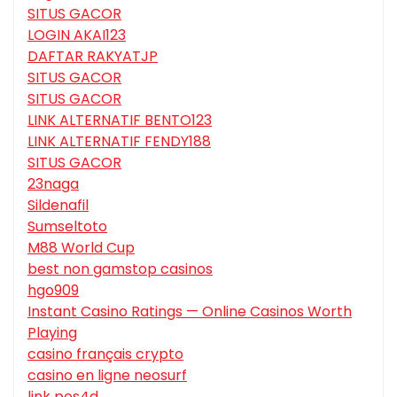
SITUS GACOR
LOGIN AKAI123
DAFTAR RAKYATJP
SITUS GACOR
SITUS GACOR
LINK ALTERNATIF BENTO123
LINK ALTERNATIF FENDY188
SITUS GACOR
23naga
Sildenafil
Sumseltoto
M88 World Cup
best non gamstop casinos
hgo909
Instant Casino Ratings — Online Casinos Worth
Playing
casino français crypto
casino en ligne neosurf
link pos4d