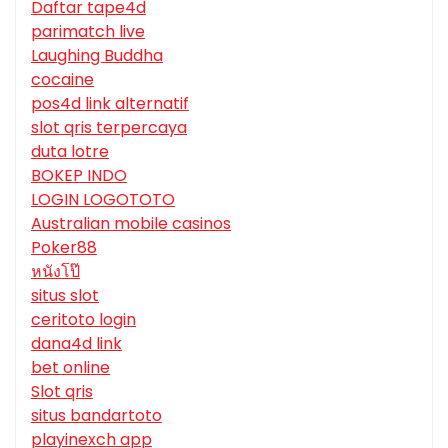
Daftar tape4d
parimatch live
Laughing Buddha
cocaine
pos4d link alternatif
slot qris terpercaya
duta lotre
BOKEP INDO
LOGIN LOGOTOTO
Australian mobile casinos
Poker88
หนังโป๊
situs slot
ceritoto login
dana4d link
bet online
Slot qris
situs bandartoto
playinexch app