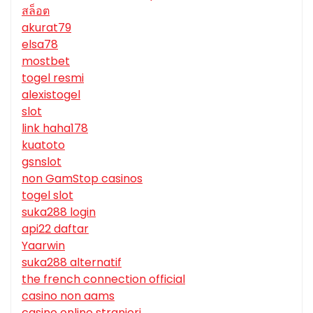
สล็อต
akurat79
elsa78
mostbet
togel resmi
alexistogel
slot
link haha178
kuatoto
gsnslot
non GamStop casinos
togel slot
suka288 login
api22 daftar
Yaarwin
suka288 alternatif
the french connection official
casino non aams
casino online stranieri