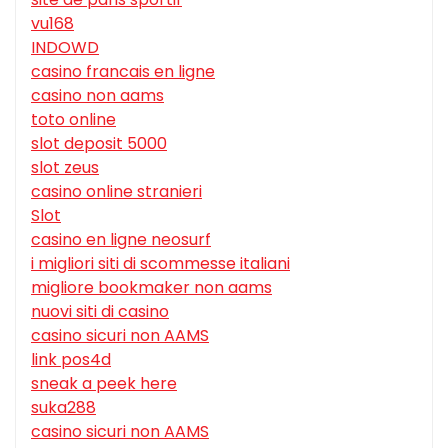
vu168
INDOWD
casino francais en ligne
casino non aams
toto online
slot deposit 5000
slot zeus
casino online stranieri
Slot
casino en ligne neosurf
i migliori siti di scommesse italiani
migliore bookmaker non aams
nuovi siti di casino
casino sicuri non AAMS
link pos4d
sneak a peek here
suka288
casino sicuri non AAMS