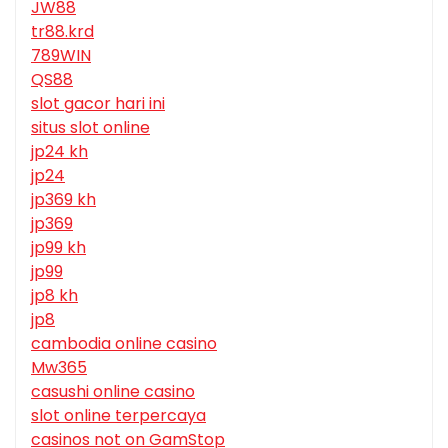
JW88
tr88.krd
789WIN
QS88
slot gacor hari ini
situs slot online
jp24 kh
jp24
jp369 kh
jp369
jp99 kh
jp99
jp8 kh
jp8
cambodia online casino
Mw365
casushi online casino
slot online terpercaya
casinos not on GamStop