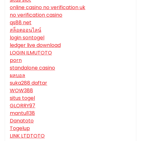
online casino no verification uk
no verification casino
qs88 net
สล็อตออนไลน์
login sontogel
ledger live download
LOGIN ILMUTOTO
porn
standalone casino
ผลบอล
suka288 daftar
WOW388
situs togel
GLORRY97
mantul138
Danatoto
Togelup
LINK LTDTOTO