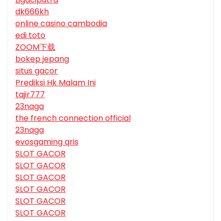
dk666kh
online casino cambodia
edi toto
ZOOM下载
bokep jepang
situs gacor
Prediksi Hk Malam Ini
tajir777
23naga
the french connection official
23naga
evosgaming qris
SLOT GACOR
SLOT GACOR
SLOT GACOR
SLOT GACOR
SLOT GACOR
SLOT GACOR