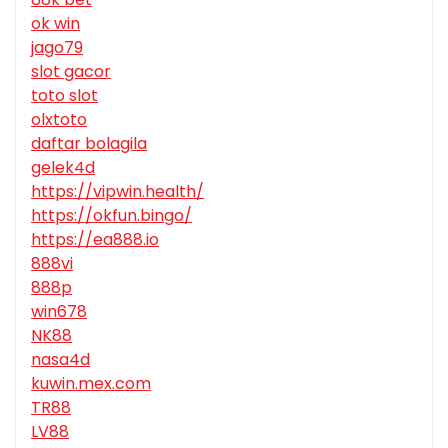
ok win
jago79
slot gacor
toto slot
olxtoto
daftar bolagila
gelek4d
https://vipwin.health/
https://okfun.bingo/
https://ea888.io
888vi
888p
win678
NK88
nasa4d
kuwin.mex.com
TR88
LV88