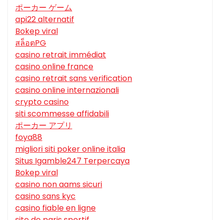
ポーカー ゲーム
api22 alternatif
Bokep viral
สล็อตPG
casino retrait immédiat
casino online france
casino retrait sans verification
casino online internazionali
crypto casino
siti scommesse affidabili
ポーカー アプリ
foya88
migliori siti poker online italia
Situs Igamble247 Terpercaya
Bokep viral
casino non aams sicuri
casino sans kyc
casino fiable en ligne
site de paris sportif