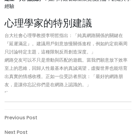
經驗
心理學家的特別建議
台大社會心理學教授李明哲指出：「純真網路關係的關鍵在
『延遲滿足』。建議用戶刻意放慢關係進程，例如約定前兩周
只討論特定主題，這種限制反而創造深度。」
網路交友可以不只是滑動與匹配的遊戲。當我們願意放下效率
至上的思維，回歸人性最基本的真誠渴望，虛擬世界也能培育
出真實的情感收穫。正如一位受訪者所說：「最好的網路朋
友，是讓你忘記你們是在網路上認識的。」
“`
Post
Previous
Previous Post
Post
navigation
Next
Next Post