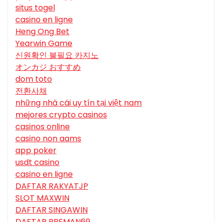
situs togel
casino en ligne
Heng Ong Bet
Yearwin Game
신원확인 불필요 카지노
オンカジ おすすめ
dom toto
전환사채
những nhà cái uy tín tại việt nam
mejores crypto casinos
casinos online
casino non aams
app poker
usdt casino
casino en ligne
DAFTAR RAKYATJP
SLOT MAXWIN
DAFTAR SINGAWIN
DAFTAR PREMAN69