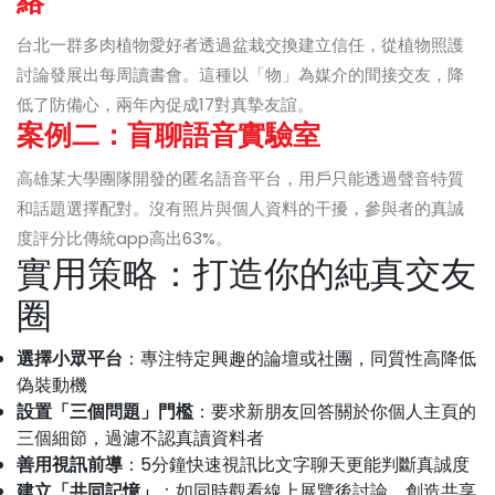
絡
台北一群多肉植物愛好者透過盆栽交換建立信任，從植物照護
討論發展出每周讀書會。這種以「物」為媒介的間接交友，降
低了防備心，兩年內促成17對真摯友誼。
案例二：盲聊語音實驗室
高雄某大學團隊開發的匿名語音平台，用戶只能透過聲音特質
和話題選擇配對。沒有照片與個人資料的干擾，參與者的真誠
度評分比傳統app高出63%。
實用策略：打造你的純真交友
圈
選擇小眾平台
：專注特定興趣的論壇或社團，同質性高降低
偽裝動機
設置「三個問題」門檻
：要求新朋友回答關於你個人主頁的
三個細節，過濾不認真讀資料者
善用視訊前導
：5分鐘快速視訊比文字聊天更能判斷真誠度
建立「共同記憶」
：如同時觀看線上展覽後討論，創造共享