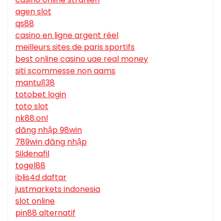
agen slot
qs88
casino en ligne argent réel
meilleurs sites de paris sportifs
best online casino uae real money
siti scommesse non aams
mantul138
totobet login
toto slot
nk88.onl
đăng nhập 98win
789win đăng nhập
Sildenafil
togel88
iblis4d daftar
justmarkets indonesia
slot online
pin88 alternatif