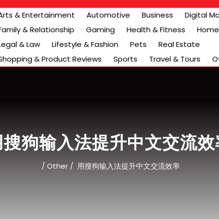
Arts & Entertainment
Automotive
Business
Digital M
Family & Relationship
Gaming
Health & Fitness
Home 
Legal & Law
Lifestyle & Fashion
Pets
Real Estate
Shopping & Product Reviews
Sports
Travel & Tours
O
用搜狗输入法提升中文交流效
/
Other
/
用搜狗输入法提升中文交流效率