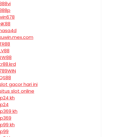
888vi
888p
win678
NK88
nasa4d
kuwin.mex.com
TR88
LV88
JW88
tr88.krd
789WIN
QS88
slot gacor hari ini
situs slot online
jp24 kh
jp24
jp369 kh
jp369
jp99 kh
jp99