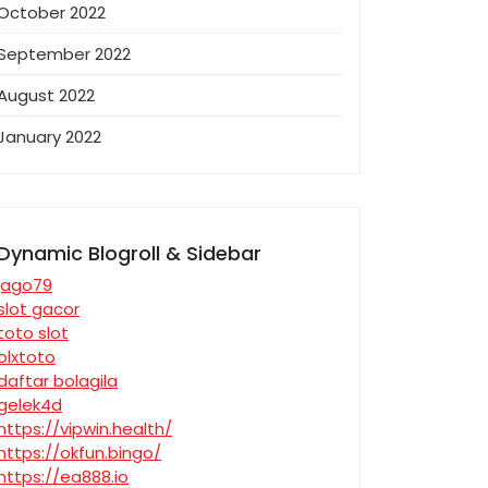
October 2022
September 2022
August 2022
January 2022
Dynamic Blogroll & Sidebar
jago79
slot gacor
toto slot
olxtoto
daftar bolagila
gelek4d
https://vipwin.health/
https://okfun.bingo/
https://ea888.io