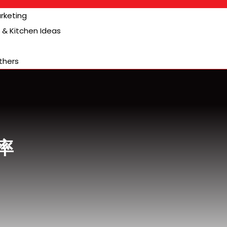
arketing
& Kitchen Ideas
thers
率