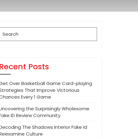
Search
for:
Recent Posts
Get Over Basketball Game Card-playing
Strategies That Improve Victorious
Chances Every 1 Game
Uncovering the Surprisingly Wholesome
Fake ID Review Community
Decoding The Shadows Interior Fake Id
Reexamine Culture