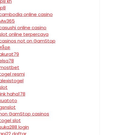
jp8 kh
jp8
cambodia online casino
Mw365
casushi online casino
slot online terpercaya
casinos not on GamStop
สล็อต
akurat79
elsa78
mostbet
togel resmi
alexistogel
slot
link haha178
kuatoto
gsnslot
non GamStop casinos
togel slot
suka288 login
api22 daftar