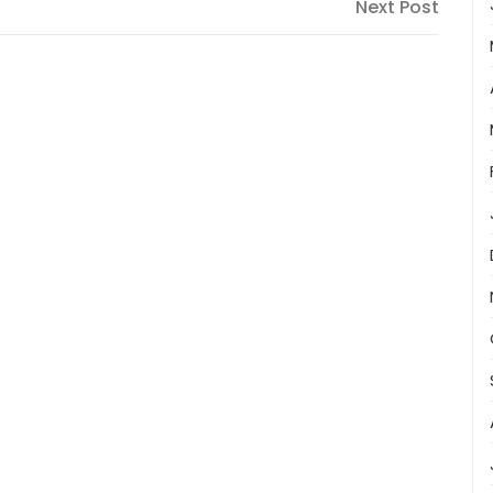
Next
Next Post
Post