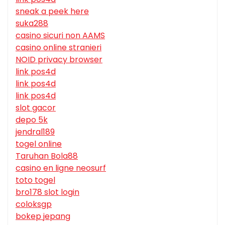
sneak a peek here
suka288
casino sicuri non AAMS
casino online stranieri
NOID privacy browser
link pos4d
link pos4d
link pos4d
slot gacor
depo 5k
jendral189
togel online
Taruhan Bola88
casino en ligne neosurf
toto togel
bro178 slot login
coloksgp
bokep jepang