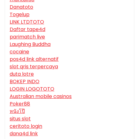
Danatoto
Togelup
LINK LTDTOTO
Daftar tape4d
parimatch live
Laughing Buddha
cocaine
pos4d link alternatif
slot qris terpercaya
duta lotre
BOKEP INDO
LOGIN LOGOTOTO
Australian mobile casinos
Poker88
หนังโป๊
situs slot
ceritoto login
dana4d link