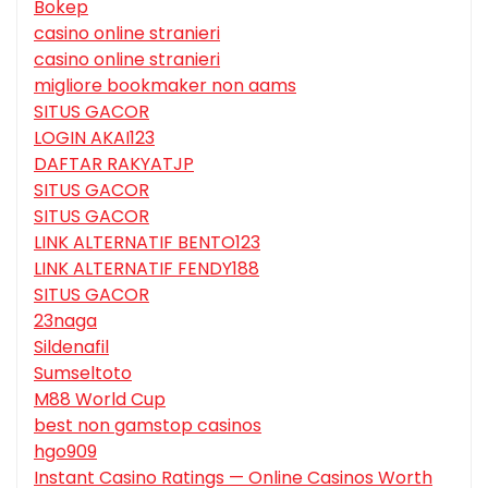
Bokep
casino online stranieri
casino online stranieri
migliore bookmaker non aams
SITUS GACOR
LOGIN AKAI123
DAFTAR RAKYATJP
SITUS GACOR
SITUS GACOR
LINK ALTERNATIF BENTO123
LINK ALTERNATIF FENDY188
SITUS GACOR
23naga
Sildenafil
Sumseltoto
M88 World Cup
best non gamstop casinos
hgo909
Instant Casino Ratings — Online Casinos Worth