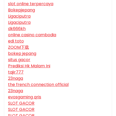
slot online terpercaya
Bokepjepang
Ligaciputra
Ligaciputra
dk666kh
online casino cambodia
edi toto
ZOOM下载
bokep jepang
situs gacor
Prediksi Hk Malam Ini
tajir777
23naga
the french connection official
23naga
evosgaming qris
SLOT GACOR
SLOT GACOR
SLOT GACOR