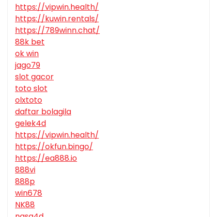
https://vipwin.health/
https://kuwin.rentals/
https://789winn.chat/
88k bet
ok win
jago79
slot gacor
toto slot
olxtoto
daftar bolagila
gelek4d
https://vipwin.health/
https://okfun.bingo/
https://ea888.io
888vi
888p
win678
NK88
nasa4d