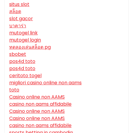
situs slot
สล็อต
slot gacor
บาคาร่า
mutogel link
mutogel login
ทดลองเล่นสล็อต pg
sbobet
pos4d toto
pos4d toto
ceritoto togel
migliori casino online non aams
toto
Casino online non AAMS
casino non aams affidabile
Casino online non AAMS
Casino online non AAMS
casino non aams affidabile
sports betting in cambodia