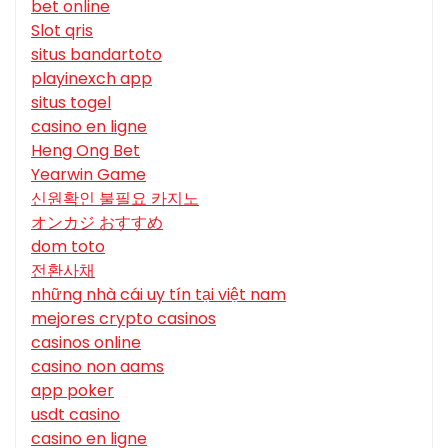
bet online
Slot qris
situs bandartoto
playinexch app
situs togel
casino en ligne
Heng Ong Bet
Yearwin Game
신원확인 불필요 카지노
オンカジ おすすめ
dom toto
전환사채
những nhà cái uy tín tại việt nam
mejores crypto casinos
casinos online
casino non aams
app poker
usdt casino
casino en ligne