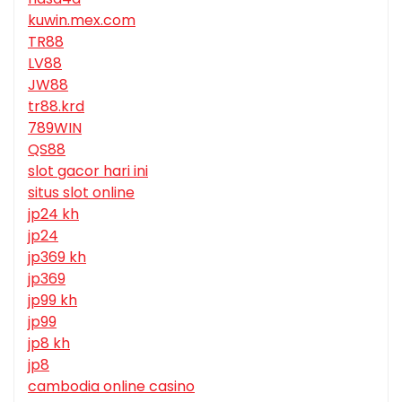
kuwin.mex.com
TR88
LV88
JW88
tr88.krd
789WIN
QS88
slot gacor hari ini
situs slot online
jp24 kh
jp24
jp369 kh
jp369
jp99 kh
jp99
jp8 kh
jp8
cambodia online casino