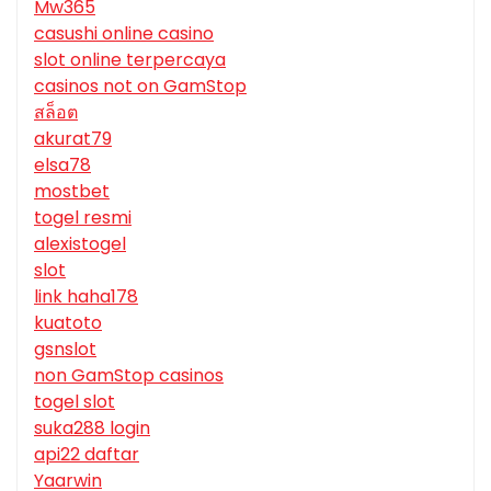
Mw365
casushi online casino
slot online terpercaya
casinos not on GamStop
สล็อต
akurat79
elsa78
mostbet
togel resmi
alexistogel
slot
link haha178
kuatoto
gsnslot
non GamStop casinos
togel slot
suka288 login
api22 daftar
Yaarwin