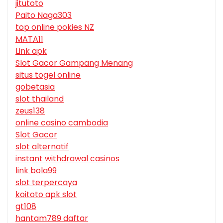
jitutoto
Paito Naga303
top online pokies NZ
MATA11
Link apk
Slot Gacor Gampang Menang
situs togel online
gobetasia
slot thailand
zeus138
online casino cambodia
Slot Gacor
slot alternatif
instant withdrawal casinos
link bola99
slot terpercaya
koitoto apk slot
gt108
hantam789 daftar