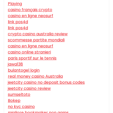
Playing
casino français crypto
casino en ligne neosurf
link pos4d
link pos4d
crypto casino australia review
scommesse partite mondiali
casino en ligne neosurf
casino online stranieri
paris sportif sur le tennis
jawa138
bulantogel login
real money casino Australia
jeetcity casino no deposit bonus codes
jeetcity casino review
sumseltoto
Bokep
no kyc casino
migliore bookmaker non aams