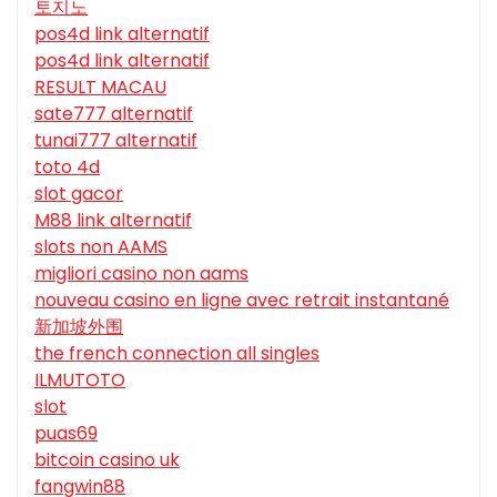
토지노
pos4d link alternatif
pos4d link alternatif
RESULT MACAU
sate777 alternatif
tunai777 alternatif
toto 4d
slot gacor
M88 link alternatif
slots non AAMS
migliori casino non aams
nouveau casino en ligne avec retrait instantané
新加坡外围
the french connection all singles
ILMUTOTO
slot
puas69
bitcoin casino uk
fangwin88