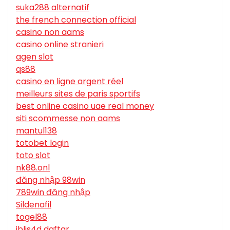
suka288 alternatif
the french connection official
casino non aams
casino online stranieri
agen slot
qs88
casino en ligne argent réel
meilleurs sites de paris sportifs
best online casino uae real money
siti scommesse non aams
mantul138
totobet login
toto slot
nk88.onl
đăng nhập 98win
789win đăng nhập
Sildenafil
togel88
iblis4d daftar