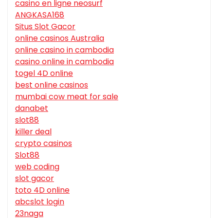
casino en ligne neosurf
ANGKASA168
Situs Slot Gacor
online casinos Australia
online casino in cambodia
casino online in cambodia
togel 4D online
best online casinos
mumbai cow meat for sale
danabet
slot88
killer deal
crypto casinos
Slot88
web coding
slot gacor
toto 4D online
abcslot login
23naga