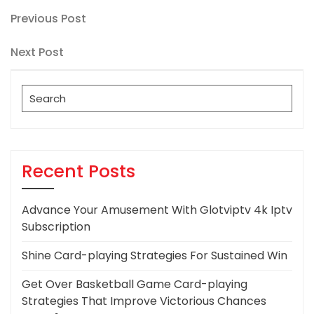
Post
Previous
Previous Post
Post
navigation
Next
Next Post
Post
Search
for:
Recent Posts
Advance Your Amusement With Glotviptv 4k Iptv
Subscription
Shine Card-playing Strategies For Sustained Win
Get Over Basketball Game Card-playing
Strategies That Improve Victorious Chances