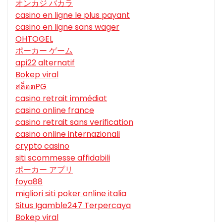
オンカジ バカラ
casino en ligne le plus payant
casino en ligne sans wager
OHTOGEL
ポーカー ゲーム
api22 alternatif
Bokep viral
สล็อตPG
casino retrait immédiat
casino online france
casino retrait sans verification
casino online internazionali
crypto casino
siti scommesse affidabili
ポーカー アプリ
foya88
migliori siti poker online italia
Situs Igamble247 Terpercaya
Bokep viral