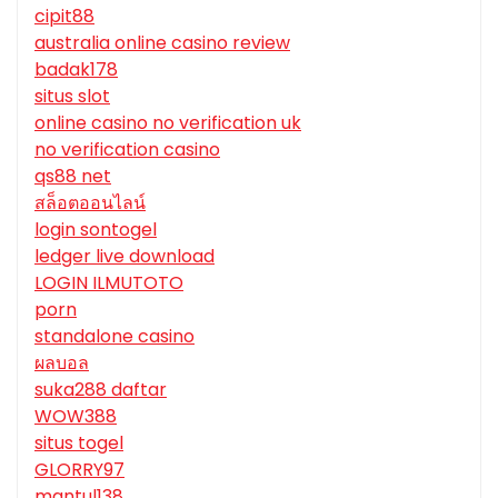
cipit88
australia online casino review
badak178
situs slot
online casino no verification uk
no verification casino
qs88 net
สล็อตออนไลน์
login sontogel
ledger live download
LOGIN ILMUTOTO
porn
standalone casino
ผลบอล
suka288 daftar
WOW388
situs togel
GLORRY97
mantul138