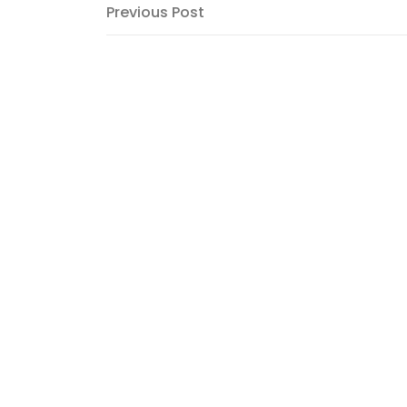
Post
Previous
Previous Post
Post
navigation