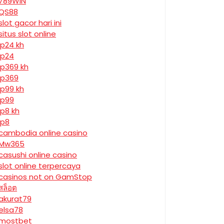
789WIN
QS88
slot gacor hari ini
situs slot online
jp24 kh
jp24
jp369 kh
jp369
jp99 kh
jp99
jp8 kh
jp8
cambodia online casino
Mw365
casushi online casino
slot online terpercaya
casinos not on GamStop
สล็อต
akurat79
elsa78
mostbet