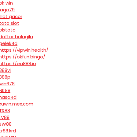
ok win
jago79
slot gacor
toto slot
olxtoto
daftar bolagila
gelek4d
https://vipwin.health/
https://okfun.bingo/
https://ea888.io
888vi
888p
win678
NK88
nasa4d
kuwin.mex.com
TR88
LV88
JW88
tr88.krd