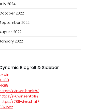
July 2024
October 2022
September 2022
August 2022
January 2022
Dynamic Blogroll & Sidebar
okwin
TG88
NK88
https://vipwin.health/
https://kuwin.rentals/
https://789winn.chat/
88k bet