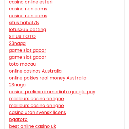
casino online esteri
casino non aams
casino non aams
situs haha178
lotus365 betting
SITUS TOTO
23naga
game slot gacor
game slot gacor
toto macau
online casinos Australia
online pokies real money Australia
23naga
casino prelievo immediato google pay
meilleurs casino en ligne
meilleurs casino en ligne
casino utan svensk licens
pgatoto
best online casino uk