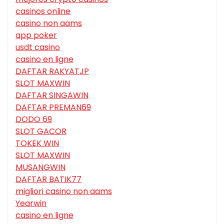
casinos online
casino non aams
app poker
usdt casino
casino en ligne
DAFTAR RAKYATJP
SLOT MAXWIN
DAFTAR SINGAWIN
DAFTAR PREMAN69
DODO 69
SLOT GACOR
TOKEK WIN
SLOT MAXWIN
MUSANGWIN
DAFTAR BATIK77
migliori casino non aams
Yearwin
casino en ligne