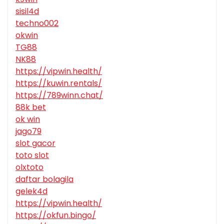
sisil4d
techno002
okwin
TG88
NK88
https://vipwin.health/
https://kuwin.rentals/
https://789winn.chat/
88k bet
ok win
jago79
slot gacor
toto slot
olxtoto
daftar bolagila
gelek4d
https://vipwin.health/
https://okfun.bingo/