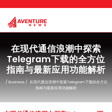
Skip
to
content
在现代通信浪潮中探索
Telegram下载的全方位
指南与最新应用功能解析
/
/
Business
在现代通信浪潮中探索Telegram下载的全方位
指南与最新应用功能解析