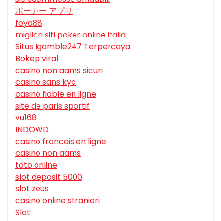
ポーカー アプリ
foya88
migliori siti poker online italia
Situs Igamble247 Terpercaya
Bokep viral
casino non aams sicuri
casino sans kyc
casino fiable en ligne
site de paris sportif
vu168
INDOWD
casino francais en ligne
casino non aams
toto online
slot deposit 5000
slot zeus
casino online stranieri
Slot