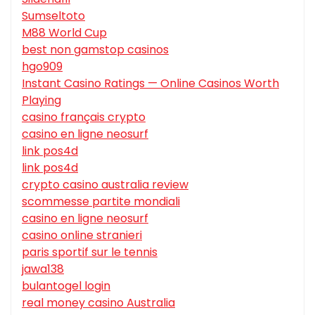
Sumseltoto
M88 World Cup
best non gamstop casinos
hgo909
Instant Casino Ratings — Online Casinos Worth
Playing
casino français crypto
casino en ligne neosurf
link pos4d
link pos4d
crypto casino australia review
scommesse partite mondiali
casino en ligne neosurf
casino online stranieri
paris sportif sur le tennis
jawa138
bulantogel login
real money casino Australia