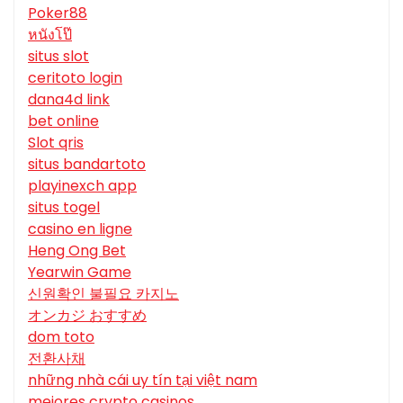
Poker88
หนังโป๊
situs slot
ceritoto login
dana4d link
bet online
Slot qris
situs bandartoto
playinexch app
situs togel
casino en ligne
Heng Ong Bet
Yearwin Game
신원확인 불필요 카지노
オンカジ おすすめ
dom toto
전환사채
những nhà cái uy tín tại việt nam
mejores crypto casinos