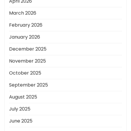
April 2026
March 2026
February 2026
January 2026
December 2025
November 2025
October 2025
September 2025
August 2025
July 2025
June 2025