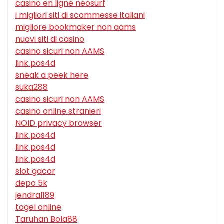
casino en ligne neosurf
i migliori siti di scommesse italiani
migliore bookmaker non aams
nuovi siti di casino
casino sicuri non AAMS
link pos4d
sneak a peek here
suka288
casino sicuri non AAMS
casino online stranieri
NOID privacy browser
link pos4d
link pos4d
link pos4d
slot gacor
depo 5k
jendral189
togel online
Taruhan Bola88