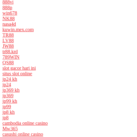
888vi
888p
win678
NK88
nasa4d
kuwin.mex.com
TR88
LV88
JW88
tr88.krd
789WIN
QS88
slot gacor hari ini
situs slot online
jp24 kh
jp24
jp369 kh
jp369
jp99 kh
jp99
jp8 kh
jp8
cambodia online casino
Mw365
casushi online casino