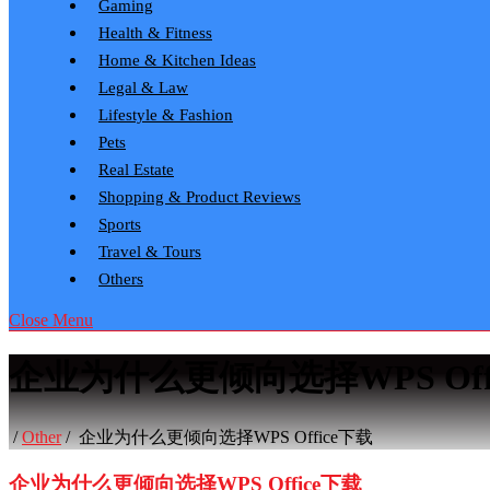
Gaming
Health & Fitness
Home & Kitchen Ideas
Legal & Law
Lifestyle & Fashion
Pets
Real Estate
Shopping & Product Reviews
Sports
Travel & Tours
Others
Close Menu
企业为什么更倾向选择WPS Off
/
Other
/
企业为什么更倾向选择WPS Office下载
企业为什么更倾向选择WPS Office下载