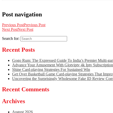
Post navigation
Previous Post
Previous Post
Next Post
Next Post
Search for:
Recent Posts
Gogo Rum: The Expressed Guide To India’s Premier Multi-ga
Advance Your Amusement With Glotviptv 4k Iptv Subscription
Shine Card-playing Strategies For Sustained Win
Get Over Basketball Game Card-playing Strategies That Impr
Uncovering the Surprisingly Wholesome Fake ID Review Co
Recent Comments
Archives
August 2026