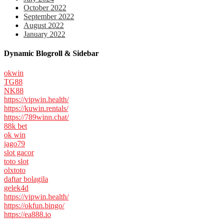
October 2022
September 2022
August 2022
January 2022
Dynamic Blogroll & Sidebar
okwin
TG88
NK88
https://vipwin.health/
https://kuwin.rentals/
https://789winn.chat/
88k bet
ok win
jago79
slot gacor
toto slot
olxtoto
daftar bolagila
gelek4d
https://vipwin.health/
https://okfun.bingo/
https://ea888.io