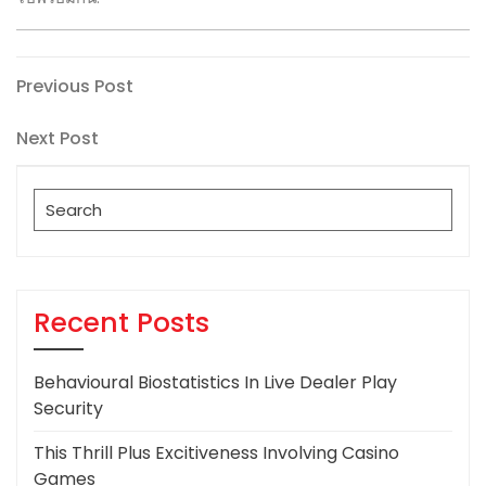
Post
Previous
Previous Post
Post
navigation
Next
Next Post
Post
Search
for:
Recent Posts
Behavioural Biostatistics In Live Dealer Play
Security
This Thrill Plus Excitiveness Involving Casino
Games