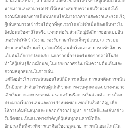
ออนไลน์แบบสด, เกมสล็อต และหวยออนไลน์ ทำให้ผู้เล่นมีตัวเลือก
มากมายและสามารถปรับให้เหมาะสมกับความสนใจส่วนตัวได้.
ความนิยมของการเดิมพันออนไลน์มาจากความสะดวกและรวดเร็ว,
ผู้เล่นสามารถเข้าร่วมได้ทุกที่ทุกเวลาโดยไม่จำเป็นต้องเดินทางไป
ยังบ่อนหรือคาสิโนจริง. แพลตฟอร์มส่วนใหญ่ยังมีการออกแบบอิน
เทอร์เฟซให้เข้าใจง่าย, รองรับภาษาไทยเต็มรูปแบบ, และระบบ
ฝากถอนเงินที่รวดเร็ว, ส่งผลให้ผู้เล่นมั่นใจและสามารถเข้าถึงการ
เดิมพันได้อย่างปลอดภัย. นอกจากนี้การสตรีมสดจากคาสิโนยัง
ทำให้ผู้เล่นรู้สึกเหมือนอยู่ในบรรยากาศจริง, เพิ่มความตื่นเต้นและ
ความสนุกสนานในการเล่น.
แต่ถึงอย่างไร การพนันออนไลน์ก็มีความเสี่ยง, การเสพติดการพนัน
เป็นปัญหาสำคัญสำหรับผู้เล่นที่ขาดการควบคุมตนเอง, บางคนอาจ
เสียเงินมากและกระทบต่อครอบครัวหรือการเงินส่วนตัว. การตั้งงบ
ประมาณในการเล่นและการกำหนดขอบเขตเป็นสิ่งสำคัญ, เพื่อ
ให้การเดิมพันสนุกและปลอดภัยจากปัญหา. การมีสติและเล่นอย่าง
รับผิดชอบเป็นแนวทางสำคัญที่ผู้เล่นทุกคนควรยึดถือ.
อีกประเด็นที่ควรพิจารณาคือเรื่องกฎหมาย, การพนันออนไลน์ใน