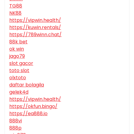
TG88
NK88
https://vipwin.health/
https://kuwin.rentals/
https://789winn.chat/
88k bet
ok win
jago79
slot gacor
toto slot
olxtoto
daftar bolagila
gelek4d
https://vipwin.health/
https://okfun.bingo/
https://ea888.io
888vi
888p