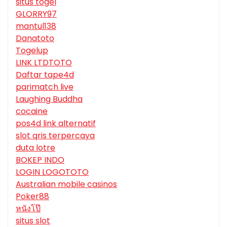
situs togel
GLORRY97
mantul138
Danatoto
Togelup
LINK LTDTOTO
Daftar tape4d
parimatch live
Laughing Buddha
cocaine
pos4d link alternatif
slot qris terpercaya
duta lotre
BOKEP INDO
LOGIN LOGOTOTO
Australian mobile casinos
Poker88
หนังโป๊
situs slot