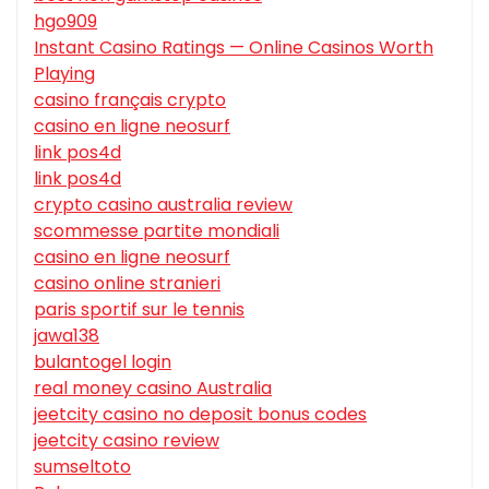
hgo909
Instant Casino Ratings — Online Casinos Worth
Playing
casino français crypto
casino en ligne neosurf
link pos4d
link pos4d
crypto casino australia review
scommesse partite mondiali
casino en ligne neosurf
casino online stranieri
paris sportif sur le tennis
jawa138
bulantogel login
real money casino Australia
jeetcity casino no deposit bonus codes
jeetcity casino review
sumseltoto