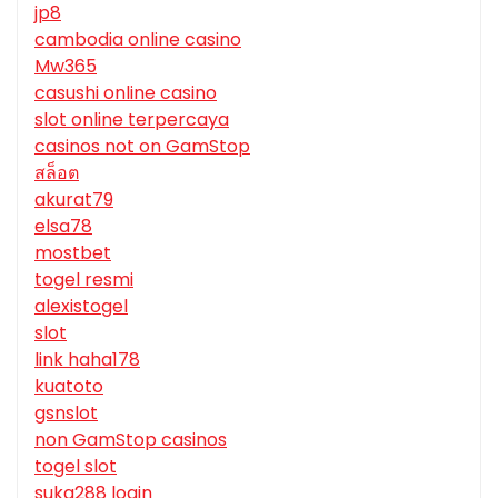
jp8
cambodia online casino
Mw365
casushi online casino
slot online terpercaya
casinos not on GamStop
สล็อต
akurat79
elsa78
mostbet
togel resmi
alexistogel
slot
link haha178
kuatoto
gsnslot
non GamStop casinos
togel slot
suka288 login