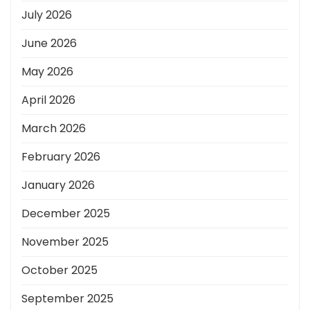
July 2026
June 2026
May 2026
April 2026
March 2026
February 2026
January 2026
December 2025
November 2025
October 2025
September 2025