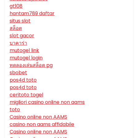
gt108
hantam789 daftar
situs slot
สล็อต
slot gacor
บาคาร่า
mutogel link
mutogel login
ทดลองเล่นสล็อต pg
sbobet
pos4d toto
pos4d toto
ceritoto togel
migliori casino online non aams
toto
Casino online non AAMS
casino non aams affidabile
Casino online non AAMS