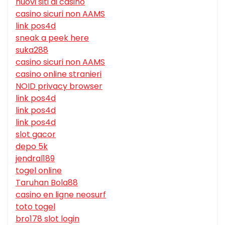
nuovi siti di casino
casino sicuri non AAMS
link pos4d
sneak a peek here
suka288
casino sicuri non AAMS
casino online stranieri
NOID privacy browser
link pos4d
link pos4d
link pos4d
slot gacor
depo 5k
jendral189
togel online
Taruhan Bola88
casino en ligne neosurf
toto togel
bro178 slot login