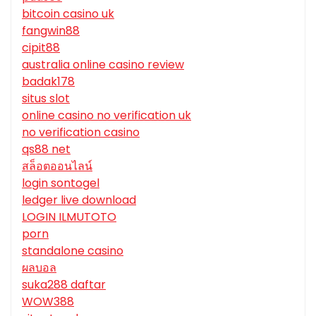
bitcoin casino uk
fangwin88
cipit88
australia online casino review
badak178
situs slot
online casino no verification uk
no verification casino
qs88 net
สล็อตออนไลน์
login sontogel
ledger live download
LOGIN ILMUTOTO
porn
standalone casino
ผลบอล
suka288 daftar
WOW388