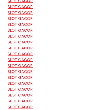
SLOT GACOR
SLOT GACOR
SLOT GACOR
SLOT GACOR
SLOT GACOR
SLOT GACOR
SLOT GACOR
SLOT GACOR
SLOT GACOR
SLOT GACOR
SLOT GACOR
SLOT GACOR
SLOT GACOR
SLOT GACOR
SLOT GACOR
SLOT GACOR
SLOT GACOR
SLOT GACOR
SLOT GACOR