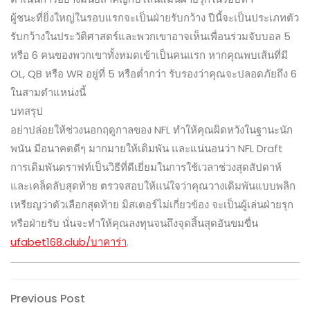
ผู้ชนะที่ยิ่งใหญ่ในรอบแรกจะเป็นฝ่ายรับกว้าง ปีนี้จะเป็นประเภทตัว
รับกว้างในประวัติศาสตร์และพวกเขาอาจเห็นเพื่อนร่วมจับบอล 5
หรือ 6 คนของพวกเขาทั้งหมดเข้าเป็นคนแรก หากคุณพบเส้นที่มี
OL, QB หรือ WR อยู่ที่ 5 หรือต่ำกว่า รับรองว่าคุณจะปลอดภัยถึง 6
ในสามตำแหน่งนี้
บทสรุป
อย่าปล่อยให้ช่วงนอกฤดูกาลของ NFL ทำให้คุณผิดหวังในฐานะนัก
พนัน มีอนาคตดีๆ มากมายให้เดิมพัน และแน่นอนว่า NFL Draft
การเดิมพันดราฟท์เป็นวิธีที่ดีเยี่ยมในการใช้เวลาช่วงสุดสัปดาห์
และเคล็ดลับสุดท้าย ตรวจสอบให้แน่ใจว่าคุณวางเดิมพันแบบพลิก
เหรียญว่าตัวเลือกสุดท้าย มิสเตอร์ไม่เกี่ยวข้อง จะเป็นผู้เล่นฝ่ายรุก
หรือฝ่ายรับ นั่นจะทำให้คุณลงทุนจนถึงจุดสิ้นสุดอันขมขื่น
ufabet168.club/บาคาร่า
.
Post
Previous
Previous Post