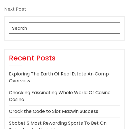
Post
navigation
Next
Next Post
Post
Search
for:
Recent Posts
Exploring The Earth Of Real Estate An Comp
Overview
Checking Fascinating Whole World Of Casino
Casino
Crack the Code to Slot Maxwin Success
Sbobet S Most Rewarding Sports To Bet On