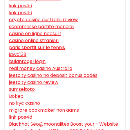
link pos4d
link pos4d
crypto casino australia review
scommesse partite mondiali
casino en ligne neosurf
casino online stranieri
paris sportif sur le tennis
jawa138
bulantogel login
real money casino Australia
jeetcity casino no deposit bonus codes
jeetcity casino review
sumseltoto
Bokep
no kyc casino
migliore bookmaker non aams
link pos4d
Blackhat Seo@moonalites Boost your ↑ Website