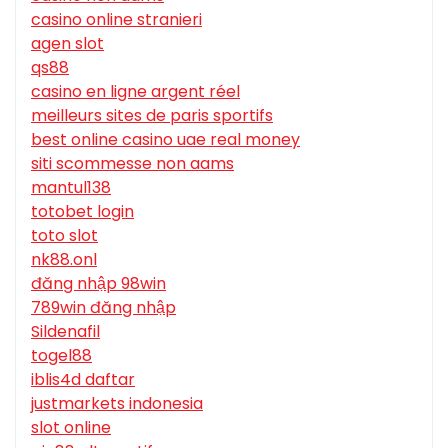
casino online stranieri
agen slot
qs88
casino en ligne argent réel
meilleurs sites de paris sportifs
best online casino uae real money
siti scommesse non aams
mantul138
totobet login
toto slot
nk88.onl
đăng nhập 98win
789win đăng nhập
Sildenafil
togel88
iblis4d daftar
justmarkets indonesia
slot online