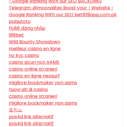
↑ Google Ranking With our SEO BACKLINKS
Telegram: @moonalites Boost your ↑ Website ↑
Google Ranking With our SEO bet939app.com.pk
pulautoto
fly88 đăng nhập
188bet
Wild Bounty Showdown
meilleur casino en ligne
no kyc casino
casino sicuri non AAMS
casino online stranieri
casino en ligne neosurf
migliore bookmaker non aams
nuovi siti di casino
casino online stranieri
migliore bookmaker non aams
토지노
pos4d link alternatif
pos4d link alternatif