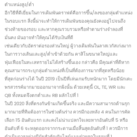
ตำแหน่งสูง/ต่ำ
อีกวิธีที่ดีเยี่ยมในการเดิมพันดราฟต์คือการขึ้น/ลงของกลุ่มตำแหน่ง
ในรอบแรก สิ่งนี้น่าจะทำให้การเดิมพันของคุณยังคงอยู่ไปจนถึง
ช่วงท้ายของรอบ และหากคุณรวบรวมหรือทำตามร่างจำลองที่
มั่นคง มันอาจทำให้คุณได้รับเงินที่ดี
เช่นเดียวกับอัตราต่อรองส่วนใหญ่ ผู้วางเดิมพันในลาสเวกัสเก่งมาก
ในการวางเส้นและสูง/ต่ำเข้าด้วยกัน คาสิโนขนาดใหญ่และ
ฟุ่มเฟือยในทะเลทรายไม่ได้สร้างขึ้นเอง กล่าวคือ มีคุณค่าที่ดีหาก
คุณสามารถระบุกลุ่มตำแหน่งที่เป็นที่ต้องการมากที่สุดหรือน้อย
ที่สุดก่อนร่างได้ ในปี 2019 เป็นปีที่เล่นเกมรับหนักมาก โดยมีนักเตะ
พรสวรรค์มากมายออกมาจากฝั่งนั้น ด้วยเหตุนี้ OL, TE, WR และ
QB ทั้งหมดจึงตกต่ำและ RB ผลักไปที่ 1
ในปี 2020 สิ่งที่ตรงกันข้ามเกิดขึ้นจริง และมีความสามารถด้านรุก
มากมายที่ทีมต้องการในช่วงต้นร่าง ควรมีกองหลัง 4 คนในการคัด
เลือก 15 อันดับแรก และคงไม่น่าแปลกใจเลยหากอันดับที่ 5 หรือ
อันดับที่ 6 จะหลุดออกจากกระดานเมื่อสิ้นสุดอันดับที่ 1 ควรมีการ
ดำเนินการอย่างมีนัยสำคัญกับไลน์แมนฝ่ายรุกในรอบที่ 1