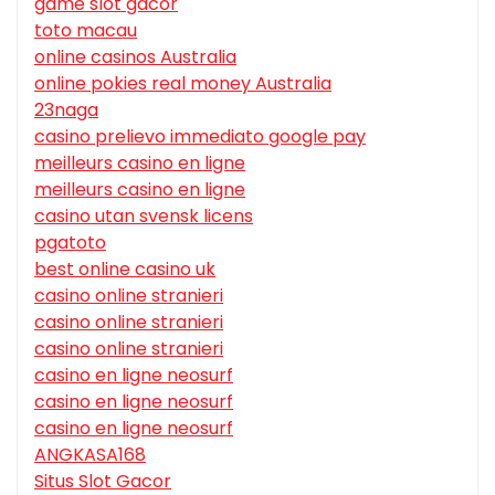
game slot gacor
toto macau
online casinos Australia
online pokies real money Australia
23naga
casino prelievo immediato google pay
meilleurs casino en ligne
meilleurs casino en ligne
casino utan svensk licens
pgatoto
best online casino uk
casino online stranieri
casino online stranieri
casino online stranieri
casino en ligne neosurf
casino en ligne neosurf
casino en ligne neosurf
ANGKASA168
Situs Slot Gacor