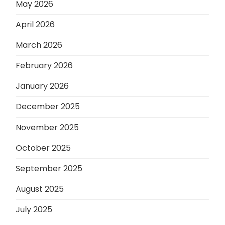
May 2026
April 2026
March 2026
February 2026
January 2026
December 2025
November 2025
October 2025
September 2025
August 2025
July 2025