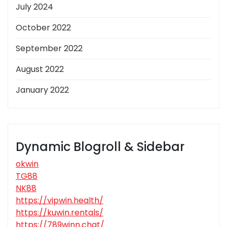
July 2024
October 2022
September 2022
August 2022
January 2022
Dynamic Blogroll & Sidebar
okwin
TG88
NK88
https://vipwin.health/
https://kuwin.rentals/
https://789winn.chat/