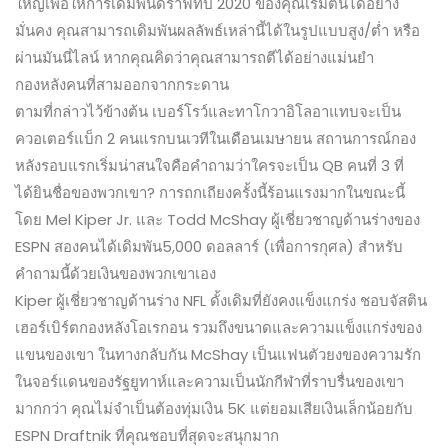
ใหญ่เพื่อให้การเดิมพันดราฟท์ปี 2020 ของคุณเริ่มต้นได้อย่าง
มั่นคง คุณสามารถเดิมพันผลลัพธ์เหล่านี้ได้ในรูปแบบสูง/ต่ำ หรือ
ผ่านมันนี่ไลน์ หากคุณคิดว่าคุณสามารถตีได้อย่างแม่นยำ
กองหลังคนที่สามออกจากกระดาน
ตามที่กล่าวไว้ข้างต้น เบอร์โรว์และทาโกวาอิโลอาแทบจะเป็น
ควอเตอร์แบ็ก 2 คนแรกบนเวทีในเดือนเมษายน สถานการณ์กอง
หลังรอบแรกเริ่มน่าสนใจคือคำถามว่าใครจะเป็น QB คนที่ 3 ที่
ได้ยินชื่อของพวกเขา? การถกเถียงครั้งนี้ร้อนแรงมากในขณะนี้
โดย Mel Kiper Jr. และ Todd McShay ผู้เชี่ยวชาญด้านร่างของ
ESPN สองคนได้เดิมพัน5,000 ดอลลาร์ (เพื่อการกุศล) สำหรับ
คำถามนี้ด้วยเงินของพวกเขาเอง
Kiper ผู้เชี่ยวชาญด้านร่าง NFL ดั้งเดิมที่ยังคงแข็งแกร่ง ชอบจัสติน
เฮอร์เบิร์ตกองหลังโอเรกอน รวมถึงขนาดและความแข็งแกร่งของ
แขนของเขา ในทางกลับกัน McShay เป็นแฟนตัวยงของความรัก
ในจอร์แดนของรัฐยูทาห์และความเป็นนักกีฬาที่ราบรื่นของเขา
มากกว่า คุณไม่จำเป็นต้องทุ่มเงิน 5K แต่ยอมเสียเงินเล็กน้อยกับ
ESPN Draftnik ที่คุณชอบที่สุดจะสนุกมาก