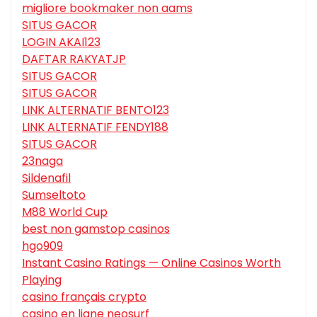
migliore bookmaker non aams
SITUS GACOR
LOGIN AKAI123
DAFTAR RAKYATJP
SITUS GACOR
SITUS GACOR
LINK ALTERNATIF BENTO123
LINK ALTERNATIF FENDY188
SITUS GACOR
23naga
Sildenafil
Sumseltoto
M88 World Cup
best non gamstop casinos
hgo909
Instant Casino Ratings — Online Casinos Worth
Playing
casino français crypto
casino en ligne neosurf