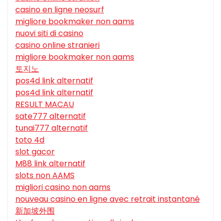
casino en ligne neosurf
migliore bookmaker non aams
nuovi siti di casino
casino online stranieri
migliore bookmaker non aams
토지노
pos4d link alternatif
pos4d link alternatif
RESULT MACAU
sate777 alternatif
tunai777 alternatif
toto 4d
slot gacor
M88 link alternatif
slots non AAMS
migliori casino non aams
nouveau casino en ligne avec retrait instantané
新加坡外围