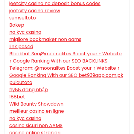
jeetcity casino no deposit bonus codes
jeetcity casino review
sumseltoto
Bokep
no kyc casino
migliore bookmaker non aams
link pos4d
Blackhat Seo@moonalites Boost your ↑ Website
↑ Google Ranking With our SEO BACKLINKS
Telegram: @moonalites Boost your ↑ Website ↑
Google Ranking With our SEO bet939app.com.pk
pulautoto
fly88 đăng nhập
188bet
Wild Bounty Showdown
meilleur casino en ligne
no kyc casino
casino sicuri non AAMS
casino online stranieri