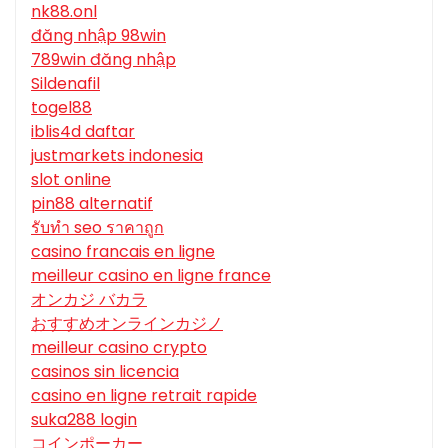
nk88.onl
đăng nhập 98win
789win đăng nhập
Sildenafil
togel88
iblis4d daftar
justmarkets indonesia
slot online
pin88 alternatif
รับทํา seo ราคาถูก
casino francais en ligne
meilleur casino en ligne france
オンカジ バカラ
おすすめオンラインカジノ
meilleur casino crypto
casinos sin licencia
casino en ligne retrait rapide
suka288 login
コインポーカー