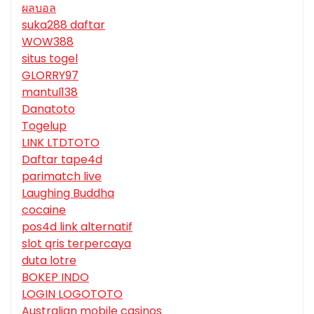
ผลบอล
suka288 daftar
WOW388
situs togel
GLORRY97
mantul138
Danatoto
Togelup
LINK LTDTOTO
Daftar tape4d
parimatch live
Laughing Buddha
cocaine
pos4d link alternatif
slot qris terpercaya
duta lotre
BOKEP INDO
LOGIN LOGOTOTO
Australian mobile casinos