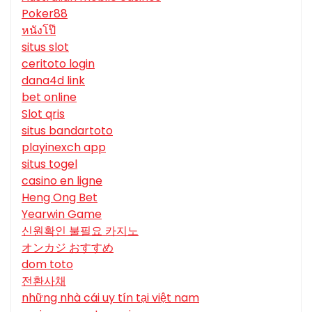
Poker88
หนังโป๊
situs slot
ceritoto login
dana4d link
bet online
Slot qris
situs bandartoto
playinexch app
situs togel
casino en ligne
Heng Ong Bet
Yearwin Game
신원확인 불필요 카지노
オンカジ おすすめ
dom toto
전환사채
những nhà cái uy tín tại việt nam