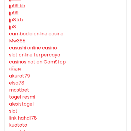
jp99 kh
jp99
jp8 kh
jp8
cambodia online casino
Mw365
casushi online casino
slot online terpercaya
casinos not on GamStop
สล็อต
akurat79
elsa78
mostbet
togel resmi
alexistogel
slot
link haha178
kuatoto