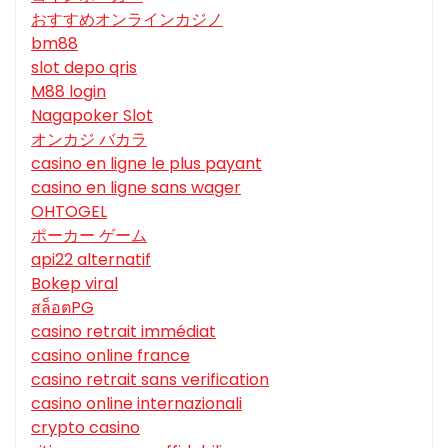
おすすめオンラインカジノ
bm88
slot depo qris
M88 login
Nagapoker Slot
オンカジ バカラ
casino en ligne le plus payant
casino en ligne sans wager
OHTOGEL
ポーカー ゲーム
api22 alternatif
Bokep viral
สล็อตPG
casino retrait immédiat
casino online france
casino retrait sans verification
casino online internazionali
crypto casino