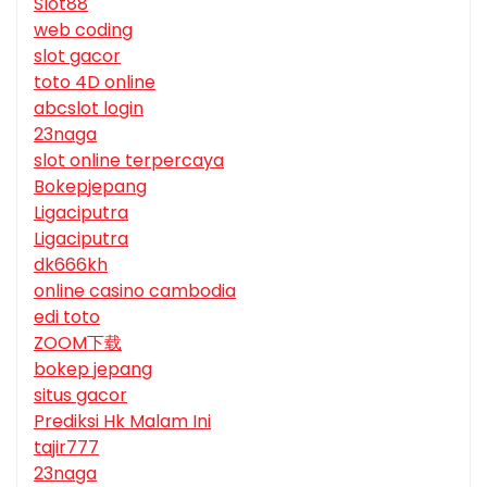
Slot88
web coding
slot gacor
toto 4D online
abcslot login
23naga
slot online terpercaya
Bokepjepang
Ligaciputra
Ligaciputra
dk666kh
online casino cambodia
edi toto
ZOOM下载
bokep jepang
situs gacor
Prediksi Hk Malam Ini
tajir777
23naga