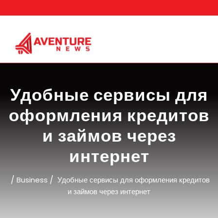
Skip
to
content
Удобные сервисы для
оформления кредитов
и займов через
интернет
/
/
Business
Удобные сервисы для оформления кредитов
и займов через интернет