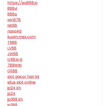
https://ea888.io
888vi
888p
win678
NK88
nasa4d
kuwin.mex.com
TR88
LV88
JW88
tr88.krd
789WIN
QS88
slot gacor hari ini
situs slot online
jp24 kh
jp24
jp369 kh
jp369