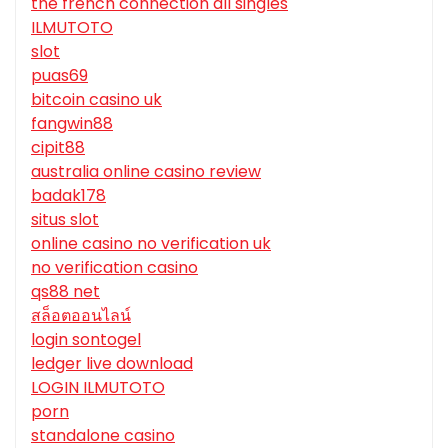
the french connection all singles
ILMUTOTO
slot
puas69
bitcoin casino uk
fangwin88
cipit88
australia online casino review
badak178
situs slot
online casino no verification uk
no verification casino
qs88 net
สล็อตออนไลน์
login sontogel
ledger live download
LOGIN ILMUTOTO
porn
standalone casino