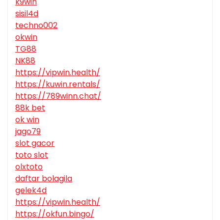
k9win
sisil4d
techno002
okwin
TG88
NK88
https://vipwin.health/
https://kuwin.rentals/
https://789winn.chat/
88k bet
ok win
jago79
slot gacor
toto slot
olxtoto
daftar bolagila
gelek4d
https://vipwin.health/
https://okfun.bingo/