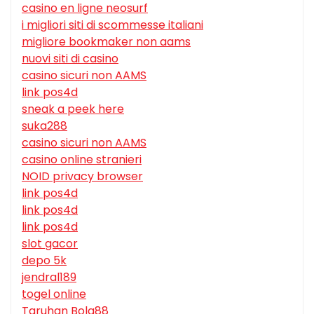
casino en ligne neosurf
i migliori siti di scommesse italiani
migliore bookmaker non aams
nuovi siti di casino
casino sicuri non AAMS
link pos4d
sneak a peek here
suka288
casino sicuri non AAMS
casino online stranieri
NOID privacy browser
link pos4d
link pos4d
link pos4d
slot gacor
depo 5k
jendral189
togel online
Taruhan Bola88