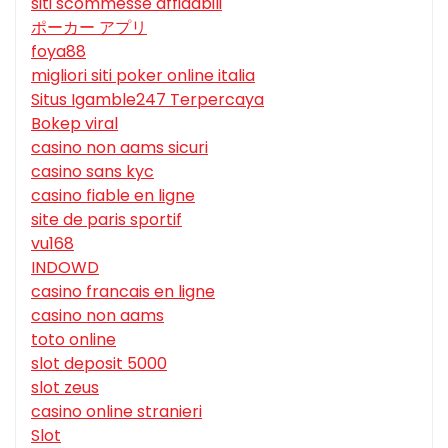
siti scommesse affidabili
ポーカー アプリ
foya88
migliori siti poker online italia
Situs Igamble247 Terpercaya
Bokep viral
casino non aams sicuri
casino sans kyc
casino fiable en ligne
site de paris sportif
vu168
INDOWD
casino francais en ligne
casino non aams
toto online
slot deposit 5000
slot zeus
casino online stranieri
Slot