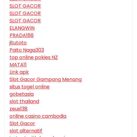
SLOT GACOR
SLOT GACOR
SLOT GACOR
ELANGWIN
PRADA188
jitutoto
Paito Naga303
top online pokies NZ
MATA11
Link apk
Slot Gacor Gampang Menang
situs togel online
gobetasia
slot thailand
zeus138
online casino cambodia
Slot Gacor
slot alternatif