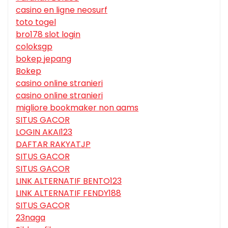
casino en ligne neosurf
toto togel
bro178 slot login
coloksgp
bokep jepang
Bokep
casino online stranieri
casino online stranieri
migliore bookmaker non aams
SITUS GACOR
LOGIN AKAI123
DAFTAR RAKYATJP
SITUS GACOR
SITUS GACOR
LINK ALTERNATIF BENTO123
LINK ALTERNATIF FENDY188
SITUS GACOR
23naga