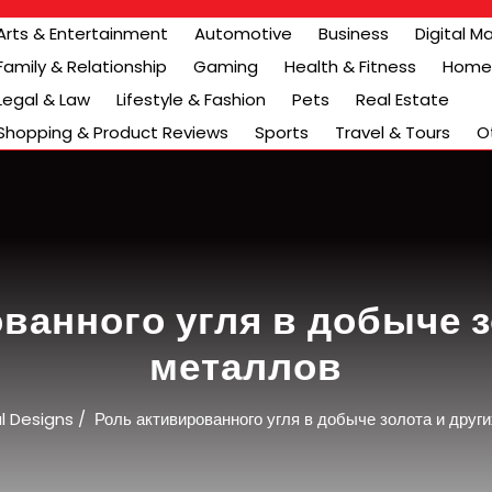
Arts & Entertainment
Automotive
Business
Digital M
Family & Relationship
Gaming
Health & Fitness
Home 
Legal & Law
Lifestyle & Fashion
Pets
Real Estate
Shopping & Product Reviews
Sports
Travel & Tours
O
ванного угля в добыче з
металлов
al Designs
/
Роль активированного угля в добыче золота и друг