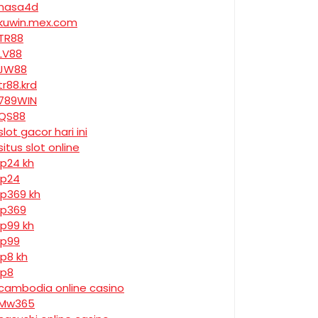
nasa4d
kuwin.mex.com
TR88
LV88
JW88
tr88.krd
789WIN
QS88
slot gacor hari ini
situs slot online
jp24 kh
jp24
jp369 kh
jp369
jp99 kh
jp99
jp8 kh
jp8
cambodia online casino
Mw365