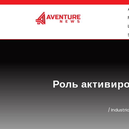
Skip
to
content
Роль активиро
/
Industri