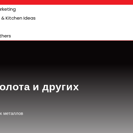
arketing
& Kitchen Ideas
thers
олота и других
их металлов