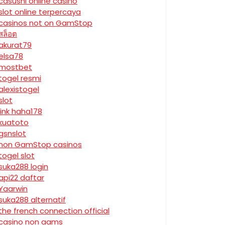
casushi online casino
slot online terpercaya
casinos not on GamStop
สล็อต
akurat79
elsa78
mostbet
togel resmi
alexistogel
slot
link haha178
kuatoto
gsnslot
non GamStop casinos
togel slot
suka288 login
api22 daftar
Yaarwin
suka288 alternatif
the french connection official
casino non aams