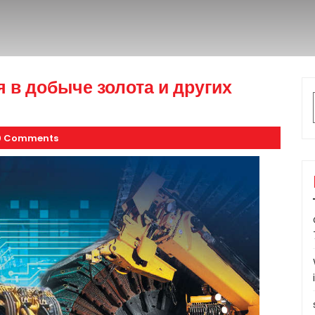
 в добыче золота и других
0 Comments