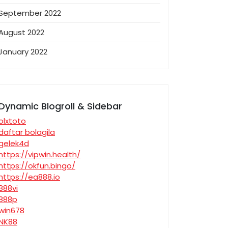
September 2022
August 2022
January 2022
Dynamic Blogroll & Sidebar
olxtoto
daftar bolagila
gelek4d
https://vipwin.health/
https://okfun.bingo/
https://ea888.io
888vi
888p
win678
NK88