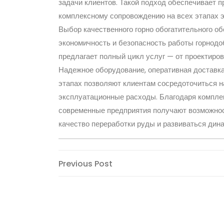
задачи клиентов. Такой подход обеспечивает 
комплексному сопровождению на всех этапах э
Выбор качественного горно обогатительного о
экономичность и безопасность работы горнод
предлагает полный цикл услуг — от проектиров
Надежное оборудование, оперативная доставк
этапах позволяют клиентам сосредоточиться н
эксплуатационные расходы. Благодаря компл
современные предприятия получают возможнос
качество переработки руды и развиваться дин
Post
Previous
Previous Post
Post
navigation